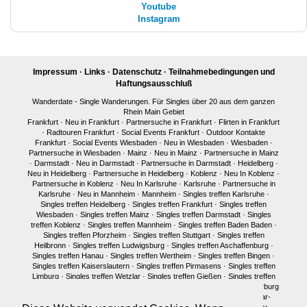
Youtube
Instagram
Impressum
·
Links
·
Datenschutz
·
Teilnahmebedingungen und
Haftungsausschluß
Wanderdate - Single Wanderungen. Für Singles über 20 aus dem ganzen
Rhein Main Gebiet
Frankfurt
·
Neu in Frankfurt
·
Partnersuche in Frankfurt
·
Flirten in Frankfurt
·
Radtouren Frankfurt
·
Social Events Frankfurt
·
Outdoor Kontakte
Frankfurt
·
Social Events Wiesbaden
·
Neu in Wiesbaden
·
Wiesbaden
·
Partnersuche in Wiesbaden
·
Mainz
·
Neu in Mainz
·
Partnersuche in Mainz
·
Darmstadt
·
Neu in Darmstadt
·
Partnersuche in Darmstadt
·
Heidelberg
·
Neu in Heidelberg
·
Partnersuche in Heidelberg
·
Koblenz
·
Neu In Koblenz
·
Partnersuche in Koblenz
·
Neu In Karlsruhe
·
Karlsruhe
·
Partnersuche in
Karlsruhe
·
Neu in Mannheim
·
Mannheim
·
Singles treffen Karlsruhe
·
Singles treffen Heidelberg
·
Singles treffen Frankfurt
·
Singles treffen
Wiesbaden
·
Singles treffen Mainz
·
Singles treffen Darmstadt
·
Singles
treffen Koblenz
·
Singles treffen Mannheim
·
Singles treffen Baden Baden
·
Singles treffen Pforzheim
·
Singles treffen Stuttgart
·
Singles treffen
Heilbronn
·
Singles treffen Ludwigsburg
·
Singles treffen Aschaffenburg
·
Singles treffen Hanau
·
Singles treffen Wertheim
·
Singles treffen Bingen
·
Singles treffen Kaiserslautern
·
Singles treffen Pirmasens
·
Singles treffen
Limburg
·
Singles treffen Wetzlar
·
Singles treffen Gießen
·
Singles treffen
Bonn
·
Singles treffen Köln
·
Singles treffen Siegen
·
Singles treffen Marburg
·
Singles treffen Würzburg
·
Singles treffen Fulda
·
Singles treffen Idar-
Oberstein
·
Neu in München
·
Singles treffen München
·
Single Party