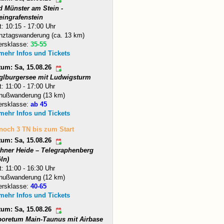
d Münster am Stein -
eingrafenstein
t: 10:15 - 17:00 Uhr
nztagswanderung (ca. 13 km)
ersklasse:
35-55
 mehr Infos und Tickets
tum: Sa, 15.08.26
glburgersee mit Ludwigsturm
t: 11:00 - 17:00 Uhr
nußwanderung (13 km)
ersklasse:
ab 45
 mehr Infos und Tickets
 noch 3 TN bis zum Start
tum: Sa, 15.08.26
hner Heide – Telegraphenberg
ln)
t: 11:00 - 16:30 Uhr
nußwanderung (12 km)
ersklasse:
40-65
 mehr Infos und Tickets
tum: Sa, 15.08.26
boretum Main-Taunus mit Airbase