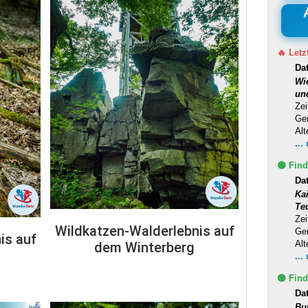
🔥 Letz
Da
Wi
un
Zei
Ge
Alt
...
🟢 Find
Da
Ka
Te
Zei
Wildkatzen-Walderlebnis auf
Ge
is auf
Alt
dem Winterberg
...
🟢 Find
Da
Bu