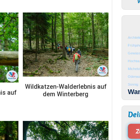
W
Architek
Frühjah
Gewäss
Hochtau
Michels
Odenwa
Sonnig
Wildkatzen-Walderlebnis auf
Wa
is auf
dem Winterberg
Dei
Z