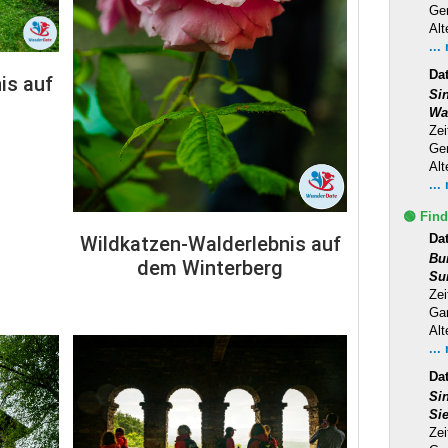
Ge
Alt
...
Da
is auf
Si
Wa
Zei
Ge
Alt
...
🟢 Find
Da
Wildkatzen-Walderlebnis auf
Bu
dem Winterberg
Su
Zei
Ga
Alt
...
Dat
Si
Si
Zei