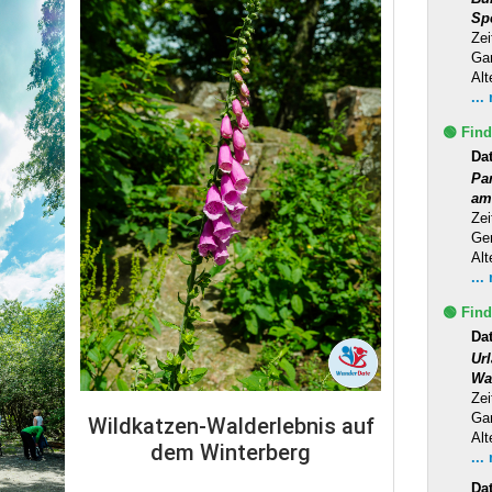
Sp
Zei
Ga
Alt
...
🟢 Find
Da
Pa
am
Zei
Ge
Alt
...
🟢 Find
Dat
Ur
Wa
Zei
Ga
Wildkatzen-Walderlebnis auf
Alt
dem Winterberg
...
Da