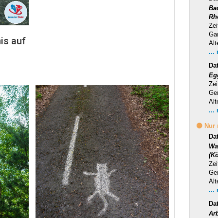
Ba
Rh
Zei
Ga
is auf
Alt
...
Da
Eg
Zei
Ge
Alt
...
🟡 Nur
Da
Wa
(Kö
Zei
Ge
Alt
...
Da
Ar