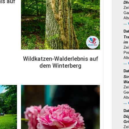
is auf
Dh
Zei
Ga
Alt
...
Da
Tra
im
Zei
Pr
Wildkatzen-Walderlebnis auf
Alt
...
dem Winterberg
Da
Si
Wa
Zei
Ge
Alt
...
Da
Dü
Gr
Zei