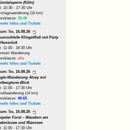
ünntalsperre (Köln)
t: 10:30 - 17:30 Uhr
nztagswanderung (16 km)
ersklasse:
30-49
 mehr Infos und Tickets
tum: So, 16.08.26
umschleife Klingelfloß mit Party
 Hunsrück
t: 11:00 - 18:30 Uhr
emium Wanderung
ersklasse:
alle
 mehr Infos und Tickets
tum: So, 16.08.26
ngle-Wanderung Alzey mit
rtbergturm-Blick
t: 11:00 - 17:30 Uhr
nußwanderung (14 km)
ersklasse:
40-65
 mehr Infos und Tickets
tum: So, 16.08.26
ppeler Forst – Wandern am
iebnitzsee und Wannsee
t: 11:00 - 17:30 Uhr