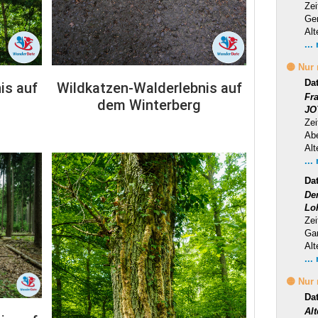
Zei
Ge
Alt
...
🟡 Nur
Da
is auf
Wildkatzen-Walderlebnis auf
Fr
dem Winterberg
JO
Zei
Ab
Alt
...
Da
Der
Lo
Zei
Ga
Alt
...
🟡 Nur
Da
Al