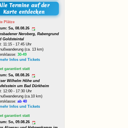
Alle Termine auf der
Karte entdecken
te Plätze
tum: Sa, 08.08.26
esbadener Neroberg, Rabengrund
d Goldsteintal
t: 11:15 - 17:45 Uhr
nußwanderung (ca. 13 km)
ersklasse:
30-49
 mehr Infos und Tickets
et garantiert statt
tum: Sa, 08.08.26
iser Wilhelm Höhe und
ufelsstein um Bad Dürkheim
t: 12:00 - 17:30 Uhr
nußwanderung (ca.10 km)
ersklasse:
ab 40
 mehr Infos und Tickets
et garantiert statt
tum: So, 09.08.26
rg Alzenau und Hahnenkamm im