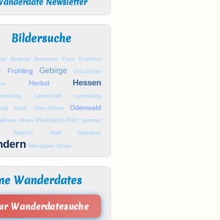
anderdate Newsletter
Bildersuche
tur
Bedeckt
Bensheim
Fluss
Frankfurt
Gebirge
Frühling
r
Geschichte
Hessen
Herbst
er
nuskreis
Landschaft
Luxemburg
Odenwald
tadt
Natur
Ober-Mörlen
Rheinland-Pfalz
ldkreis
Rhein
Sommer
Taunus
Wald
Wanderer
ndern
Wiesbaden
Winter
ne Wanderdates
ur Wanderdatesuche