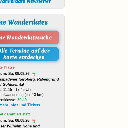
anderdate Newsletter
ne Wanderdates
ur Wanderdatesuche
Alle Termine auf der
Karte entdecken
te Plätze
tum: Sa, 08.08.26
esbadener Neroberg, Rabengrund
d Goldsteintal
t: 11:15 - 17:45 Uhr
nußwanderung (ca. 13 km)
ersklasse:
30-49
 mehr Infos und Tickets
et garantiert statt
tum: Sa, 08.08.26
iser Wilhelm Höhe und