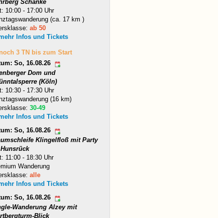
hrberg Schänke
t: 10:00 - 17:00 Uhr
nztagswanderung (ca. 17 km )
ersklasse:
ab 50
 mehr Infos und Tickets
 noch 3 TN bis zum Start
tum: So, 16.08.26
tenberger Dom und
ünntalsperre (Köln)
t: 10:30 - 17:30 Uhr
nztagswanderung (16 km)
ersklasse:
30-49
 mehr Infos und Tickets
tum: So, 16.08.26
umschleife Klingelfloß mit Party
 Hunsrück
t: 11:00 - 18:30 Uhr
emium Wanderung
ersklasse:
alle
 mehr Infos und Tickets
tum: So, 16.08.26
ngle-Wanderung Alzey mit
rtbergturm-Blick