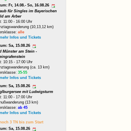
um: Fr, 14.08.- So, 16.08.26
laub für Singles im Bayerischen
ld am Arber
t: 11:00 - 16:00 Uhr
nztagswanderung (10,13,12 km)
ersklasse:
alle
 mehr Infos und Tickets
tum: Sa, 15.08.26
d Münster am Stein -
eingrafenstein
t: 10:15 - 17:00 Uhr
nztagswanderung (ca. 13 km)
ersklasse:
35-55
 mehr Infos und Tickets
tum: Sa, 15.08.26
glburgersee mit Ludwigsturm
t: 11:00 - 17:00 Uhr
nußwanderung (13 km)
ersklasse:
ab 45
 mehr Infos und Tickets
 noch 3 TN bis zum Start
tum: Sa, 15.08.26