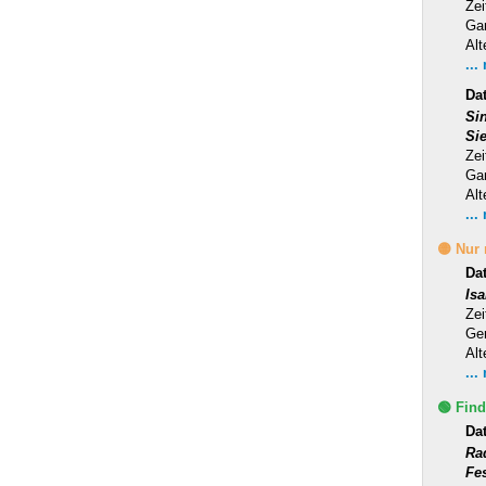
Zei
Ga
Alt
...
Dat
Si
Si
Zei
Ga
Alt
...
🟡 Nur
Da
Is
Zei
Ge
Alt
...
🟢 Find
Da
Ra
Fe