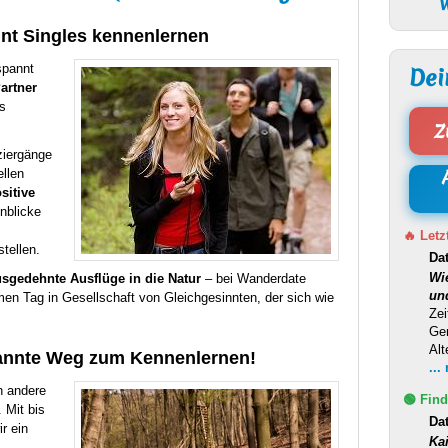
W
nt Singles kennenlernen
spannt
Dei
artner
s
Z
ziergänge
llen
sitive
nblicke
🔥 Letz
tellen.
Da
Wi
sgedehnte Ausflüge in die Natur
– bei Wanderdate
un
men Tag in Gesellschaft von Gleichgesinnten, der sich wie
Zei
Ge
Alt
pannte Weg zum Kennenlernen!
...
n andere
🟢 Find
. Mit bis
Da
r ein
Ka