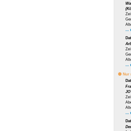
Wa
(Kö
Zei
Ge
Alt
...
Da
Ar
Zei
Ge
Alt
...
🟡 Nur
Da
Fr
JO
Zei
Ab
Alt
...
Da
Der