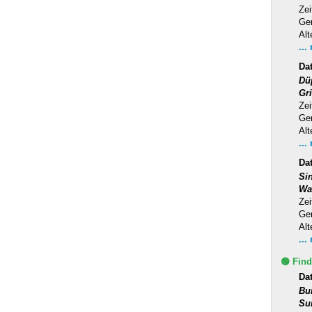
Zei
Ge
Alt
...
Da
Dü
Gr
Zei
Ge
Alt
...
Da
Si
Wa
Zei
Ge
Alt
...
🟢 Find
Da
Bu
Su