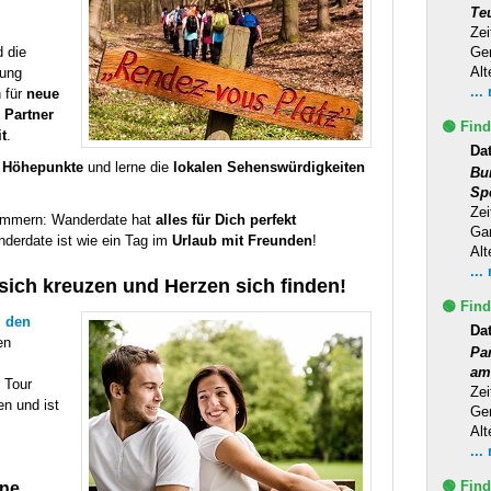
Te
Zei
Ge
 die
Alt
ung
...
h für
neue
 Partner
🟢 Find
t
.
Da
e Höhepunkte
und lerne die
lokalen Sehenswürdigkeiten
Bu
Sp
Zei
ümmern: Wanderdate hat
alles für Dich perfekt
Ga
nderdate ist wie ein Tag im
Urlaub mit Freunden
!
Alt
...
ich kreuzen und Herzen sich finden!
🟢 Find
s
den
Da
en
Pa
am
 Tour
Zei
n und ist
Ge
Alt
...
🟢 Find
ine