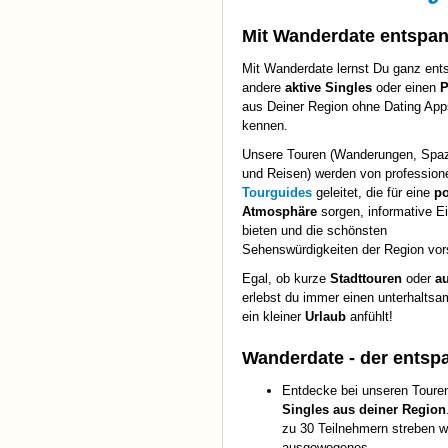
Mit Wanderdate entspan
Mit Wanderdate lernst Du ganz ent
andere
aktive Singles
oder einen
P
aus Deiner Region ohne Dating App
kennen.
Unsere Touren (Wanderungen, Spa
und Reisen) werden von professione
Tourguides
geleitet, die für eine
po
Atmosphäre
sorgen, informative Ei
bieten und die schönsten
Sehenswürdigkeiten der Region vors
Egal, ob kurze
Stadttouren
oder
au
erlebst du immer einen unterhaltsa
ein kleiner
Urlaub
anfühlt!
Wanderdate - der ents
Entdecke bei unseren Toure
Singles aus deiner Region
zu 30 Teilnehmern streben wi
ausgewogenes