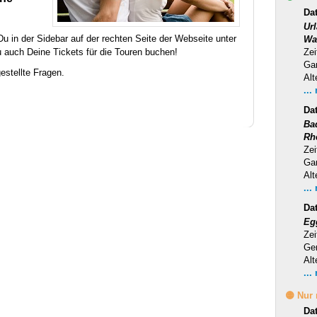
Dat
Ur
Du in der Sidebar auf der rechten Seite der Webseite unter
Wa
 auch Deine Tickets für die Touren buchen!
Zei
Ga
estellte Fragen.
Alt
...
Da
Ba
Rh
Zei
Ga
Alt
...
Da
Eg
Zei
Ge
Alt
...
🟡 Nur
Da