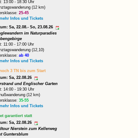
t: 13:00 - 18:30 Uhr
nztagswanderung (12 km)
ersklasse:
25-45
 mehr Infos und Tickets
um: Sa, 22.08.- So, 23.08.26
nglewandern im Naturparadies
ebengebirge
t: 11:00 - 17:00 Uhr
nztagswanderung (12,10)
ersklasse:
ab 40
 mehr Infos und Tickets
 noch 3 TN bis zum Start
tum: Sa, 22.08.26
arstrand und Englischer Garten
t: 14:00 - 19:30 Uhr
nußwanderung (12 km)
ersklasse:
35-55
 mehr Infos und Tickets
et garantiert statt
tum: Sa, 22.08.26
dtour Nierstein zum Kellerweg
st Guntersblum