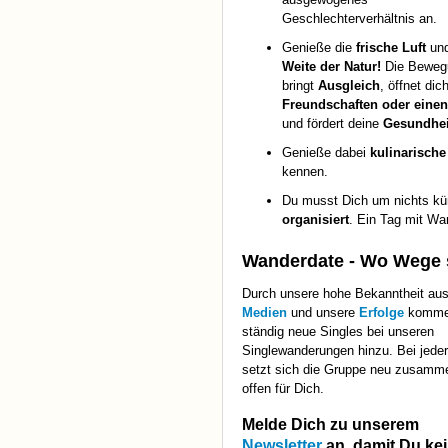
Geschlechterverhältnis an.
Genieße die
frische Luft
und
Weite der Natur!
Die Beweg
bringt
Ausgleich
, öffnet dic
Freundschaften oder einen
und fördert deine
Gesundhei
Genieße dabei
kulinarisch
kennen.
Du musst Dich um nichts k
organisiert
. Ein Tag mit Wa
Wanderdate - Wo Wege s
Durch unsere hohe Bekanntheit au
Medien
und unsere
Erfolge
komm
ständig neue Singles bei unseren
Singlewanderungen hinzu. Bei jeder
setzt sich die Gruppe neu zusamme
offen für Dich.
Melde Dich zu unserem
Newsletter
an, damit Du
ke