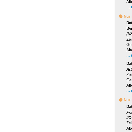
Alt
...
🟡 Nur
Da
Wa
(Kö
Zei
Ge
Alt
...
Da
Ar
Zei
Ge
Alt
...
🟡 Nur
Da
Fr
JO
Zei
Ab