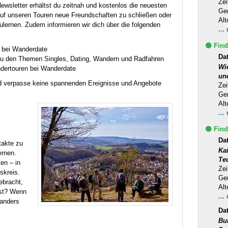
Zei
wsletter erhältst du zeitnah und kostenlos die neuesten
Ge
auf unseren Touren neue Freundschaften zu schließen oder
Alt
lernen. Zudem informieren wir dich über die folgenden
...
🟢 Find
n bei Wanderdate
Da
 zu den Themen Singles, Dating, Wandern und Radfahren
Wi
dertouren bei Wanderdate
un
d verpasse keine spannenden Ereignisse und Angebote
Zei
Ge
Alt
...
🟢 Find
Da
takte zu
Ka
ernen.
Te
en – in
Zei
skreis.
Ge
ebracht,
Alt
hst? Wenn
...
 anders
Da
Bu