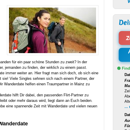
W
Dei
Z
anden für ein paar schöne Stunden zu zweit? In der
r, jemanden zu finden, der wirklich zu einem passt.
🟢 Find
te immer weiter an. Hier fragt man sich doch, ob sich eine
Da
ut sie! Viele Singles sehnen sich nach einem Partner, der
Fr
 Dir Wanderdate helfen einen Traumpartner in Mainz zu
Ma
Zei
date hilft Dir dabei, den passenden Flirt-Partner zu
Ab
bleibt oder mehr daraus wird, liegt dann an Euch beiden.
Alt
rlebe eine spannende Zeit mit Wanderdate und vielen neuen
...
Da
Au
anderdate
Fü