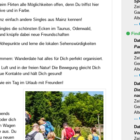
Sp
m Flirten alle Möglichkeiten offen, denn Du triffst hier
Zei
ive und in Farbe.
Ga
Alt
nz einfach andere Singles aus Mainz kennen!
...
Singles die schönsten Ecken im Taunus, Odenwald,
🟢 Find
nd knüpfe dabei neue Freundschaften
Da
Höhepunkte und lerne die lokalen Sehenswürdigkeiten
Pa
am
Zei
mern: Wanderdate hat alles für Dich perfekt organisiert.
Ge
Luft und in der freien Natur! Die Bewegung gleicht Dich
Alt
eue Kontakte und hält Dich gesund!
...
wie ein Tag im Urlaub mit Freunden!
Da
Di
na
Zei
Ge
Alt
abends
...
oder dich
am Wagen
Da
e aus. Du
Vo
Du neuen
Zei