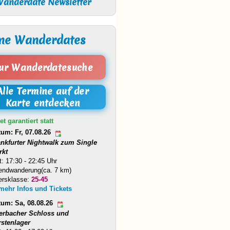
anderdate Newsletter
ne Wanderdates
ur Wanderdatesuche
Alle Termine auf der
Karte entdecken
et garantiert statt
tum: Fr, 07.08.26
ankfurter Nightwalk zum Single
rkt
t: 17:30 - 22:45 Uhr
endwanderung(ca. 7 km)
ersklasse:
25-45
 mehr Infos und Tickets
tum: Sa, 08.08.26
erbacher Schloss und
rstenlager