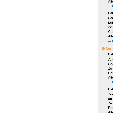
Alt
...
Da
Der
Lo
Zei
Ga
Alt
...
🟡 Nur
Da
Al
Dh
Zei
Ga
Alt
...
Da
Tra
im
Zei
Pr
Alt