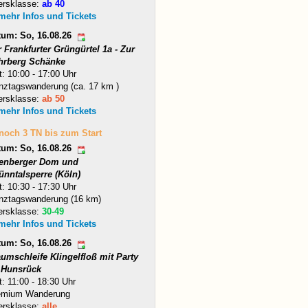
ersklasse:
ab 40
 mehr Infos und Tickets
tum: So, 16.08.26
 Frankfurter Grüngürtel 1a - Zur
hrberg Schänke
t: 10:00 - 17:00 Uhr
nztagswanderung (ca. 17 km )
ersklasse:
ab 50
 mehr Infos und Tickets
 noch 3 TN bis zum Start
tum: So, 16.08.26
tenberger Dom und
ünntalsperre (Köln)
t: 10:30 - 17:30 Uhr
nztagswanderung (16 km)
ersklasse:
30-49
 mehr Infos und Tickets
tum: So, 16.08.26
umschleife Klingelfloß mit Party
 Hunsrück
t: 11:00 - 18:30 Uhr
emium Wanderung
ersklasse:
alle