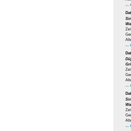
...
Da
Si
Wa
Zei
Ge
Alt
...
Da
Dü
Gr
Zei
Ge
Alt
...
Da
Si
Wa
Zei
Ge
Alt
...