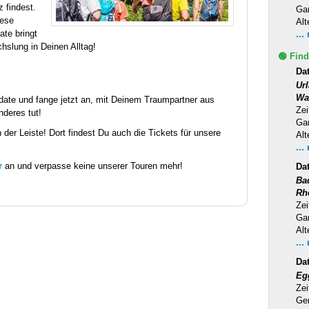
 findest.
Ga
iese
Alt
te bringt
...
slung in Deinen Alltag!
🟢 Find
Dat
Ur
Wa
date und fange jetzt an, mit Deinem Traumpartner aus
Zei
nderes tut!
Ga
 der Leiste! Dort findest Du auch die Tickets für unsere
Alt
...
r
an und verpasse keine unserer Touren mehr!
Da
Ba
Rh
Zei
Ga
Alt
...
Da
Eg
Zei
Ge