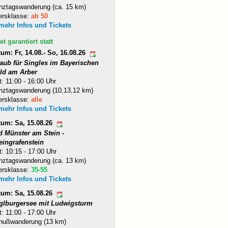
nztagswanderung (ca. 15 km)
ersklasse:
ab 50
 mehr Infos und Tickets
et garantiert statt
um: Fr, 14.08.- So, 16.08.26
laub für Singles im Bayerischen
ld am Arber
t: 11:00 - 16:00 Uhr
nztagswanderung (10,13,12 km)
ersklasse:
alle
 mehr Infos und Tickets
tum: Sa, 15.08.26
d Münster am Stein -
eingrafenstein
t: 10:15 - 17:00 Uhr
nztagswanderung (ca. 13 km)
ersklasse:
35-55
 mehr Infos und Tickets
tum: Sa, 15.08.26
glburgersee mit Ludwigsturm
t: 11:00 - 17:00 Uhr
nußwanderung (13 km)