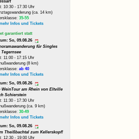
essart
t: 10:30 - 17:30 Uhr
nztagswanderung (ca. 14 km)
ersklasse:
35-55
 mehr Infos und Tickets
et garantiert statt
tum: So, 09.08.26
noramawanderung für Singles
 Tegernsee
t: 11:00 - 17:15 Uhr
nußwanderung (8 km)
ersklasse:
ab 40
 mehr Infos und Tickets
tum: So, 09.08.26
e WeinTour am Rhein von Eltville
ch Schierstein
t: 11:30 - 17:30 Uhr
nußwanderung (ca. 9 km)
ersklasse:
30-49
 mehr Infos und Tickets
tum: So, 09.08.26
m Theißbachtal zum Kellerskopf!
t: 12:30 - 19:00 Uhr