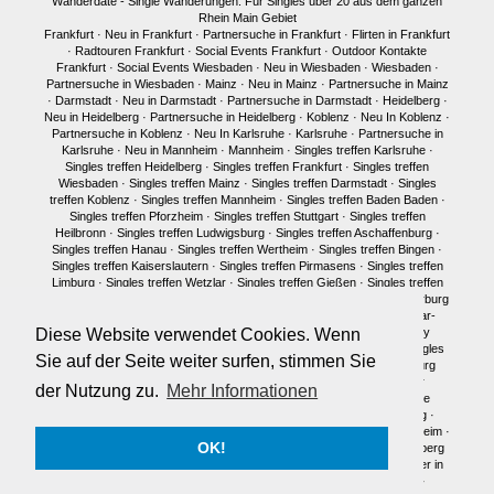
Wanderdate - Single Wanderungen. Für Singles über 20 aus dem ganzen
Rhein Main Gebiet
Frankfurt
·
Neu in Frankfurt
·
Partnersuche in Frankfurt
·
Flirten in Frankfurt
·
Radtouren Frankfurt
·
Social Events Frankfurt
·
Outdoor Kontakte
Frankfurt
·
Social Events Wiesbaden
·
Neu in Wiesbaden
·
Wiesbaden
·
Partnersuche in Wiesbaden
·
Mainz
·
Neu in Mainz
·
Partnersuche in Mainz
·
Darmstadt
·
Neu in Darmstadt
·
Partnersuche in Darmstadt
·
Heidelberg
·
Neu in Heidelberg
·
Partnersuche in Heidelberg
·
Koblenz
·
Neu In Koblenz
·
Partnersuche in Koblenz
·
Neu In Karlsruhe
·
Karlsruhe
·
Partnersuche in
Karlsruhe
·
Neu in Mannheim
·
Mannheim
·
Singles treffen Karlsruhe
·
Singles treffen Heidelberg
·
Singles treffen Frankfurt
·
Singles treffen
Wiesbaden
·
Singles treffen Mainz
·
Singles treffen Darmstadt
·
Singles
treffen Koblenz
·
Singles treffen Mannheim
·
Singles treffen Baden Baden
·
Singles treffen Pforzheim
·
Singles treffen Stuttgart
·
Singles treffen
Heilbronn
·
Singles treffen Ludwigsburg
·
Singles treffen Aschaffenburg
·
Singles treffen Hanau
·
Singles treffen Wertheim
·
Singles treffen Bingen
·
Singles treffen Kaiserslautern
·
Singles treffen Pirmasens
·
Singles treffen
Limburg
·
Singles treffen Wetzlar
·
Singles treffen Gießen
·
Singles treffen
Bonn
·
Singles treffen Köln
·
Singles treffen Siegen
·
Singles treffen Marburg
·
Singles treffen Würzburg
·
Singles treffen Fulda
·
Singles treffen Idar-
Diese Website verwendet Cookies. Wenn
Oberstein
·
Neu in München
·
Singles treffen München
·
Single Party
München
·
Single Treffen Pfalz
·
Singles München
·
Neu in Berlin
·
Singles
Sie auf der Seite weiter surfen, stimmen Sie
treffen Berlin
·
Single Party Berlin
·
Singles Berlin
·
Singles Regensburg
Single Männer Frankfurt
·
Single Frauen Frankfurt
·
Single Männer
der Nutzung zu.
Mehr Informationen
Darmstadt
·
Single Frauen Darmstadt
·
Single Männer Mainz
·
Single
Frauen Mainz
·
Single Frauen Wiesbaden
·
Single Frauen Heidelberg
·
Single Frauen
·
Single Männer
·
Singles in Karlsruhe
·
Singles in Mannheim
·
OK!
Single Frauen Marburg
·
Single Frauen Siegen
·
Single Männer Heidelberg
Traumpartner in Frankfurt
·
Traumpartner in Darmstadt
·
Traumpartner in
Mainz
·
Traumpartner in Wiesbaden
·
Traumpartner in Heidelberg
·