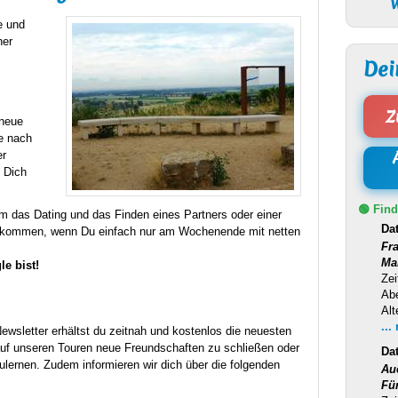
W
e und
ner
Dei
Z
 neue
le nach
er
d Dich
🟢 Find
m das Dating und das Finden eines Partners oder einer
Da
s kommen, wenn Du einfach nur am Wochenende mit netten
Fr
Ma
le bist!
Zei
Ab
Alt
...
wsletter erhältst du zeitnah und kostenlos die neuesten
auf unseren Touren neue Freundschaften zu schließen oder
Da
lernen. Zudem informieren wir dich über die folgenden
Au
Fü