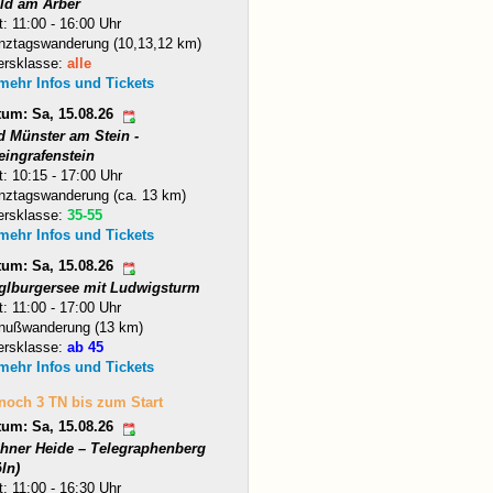
ld am Arber
t: 11:00 - 16:00 Uhr
nztagswanderung (10,13,12 km)
ersklasse:
alle
 mehr Infos und Tickets
tum: Sa, 15.08.26
d Münster am Stein -
eingrafenstein
t: 10:15 - 17:00 Uhr
nztagswanderung (ca. 13 km)
ersklasse:
35-55
 mehr Infos und Tickets
tum: Sa, 15.08.26
glburgersee mit Ludwigsturm
t: 11:00 - 17:00 Uhr
nußwanderung (13 km)
ersklasse:
ab 45
 mehr Infos und Tickets
 noch 3 TN bis zum Start
tum: Sa, 15.08.26
hner Heide – Telegraphenberg
ln)
t: 11:00 - 16:30 Uhr