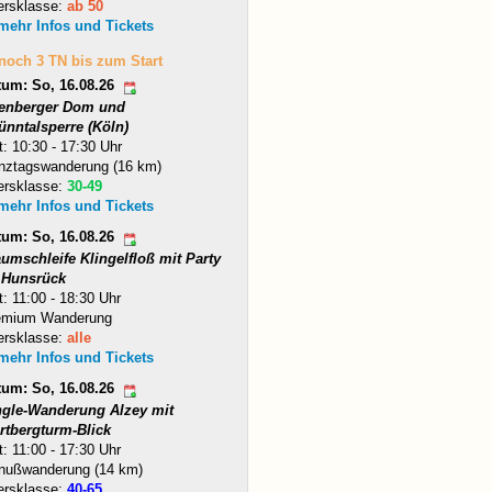
ersklasse:
ab 50
 mehr Infos und Tickets
 noch 3 TN bis zum Start
tum: So, 16.08.26
tenberger Dom und
ünntalsperre (Köln)
t: 10:30 - 17:30 Uhr
nztagswanderung (16 km)
ersklasse:
30-49
 mehr Infos und Tickets
tum: So, 16.08.26
umschleife Klingelfloß mit Party
 Hunsrück
t: 11:00 - 18:30 Uhr
emium Wanderung
ersklasse:
alle
 mehr Infos und Tickets
tum: So, 16.08.26
ngle-Wanderung Alzey mit
rtbergturm-Blick
t: 11:00 - 17:30 Uhr
nußwanderung (14 km)
ersklasse:
40-65