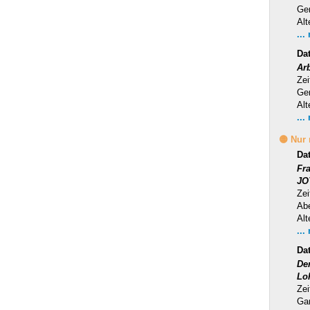
Ge
Alt
...
Da
Ar
Zei
Ge
Alt
...
🟡 Nur
Da
Fr
JO
Zei
Ab
Alt
...
Da
Der
Lo
Zei
Ga