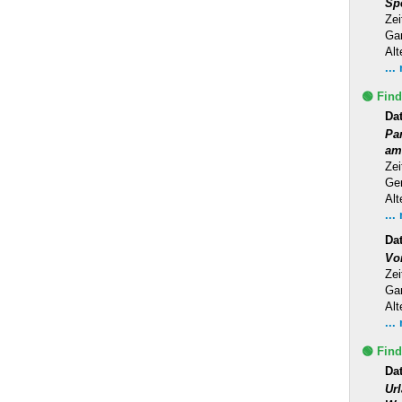
Sp
Zei
Ga
Alt
...
🟢 Find
Da
Pa
am
Zei
Ge
Alt
...
Da
Vo
Zei
Ga
Alt
...
🟢 Find
Dat
Ur