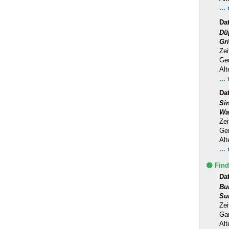
...
Da
Dü
Gr
Zei
Ge
Alt
...
Da
Si
Wa
Zei
Ge
Alt
...
🟢 Find
Da
Bu
Su
Zei
Ga
Alt