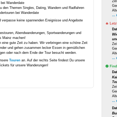
Zei
n bei Wanderdate
Ge
 zu den Themen Singles, Dating, Wandern und Radfahren
Alt
dertouren bei Wanderdate
...
d verpasse keine spannenden Ereignisse und Angebote
🔥 Letz
Da
gestouren, Abendwanderungen, Sportwanderungen und
Wi
us Mainz machen!
un
 eine gute Zeit zu haben. Wir verbringen eine schöne Zeit
Zei
ander und gehen zusammen lecker Essen in gemütlichen
Ge
iegen oder nach dem Ende der Tour besucht werden.
Alt
...
unsere
Touren
an. Auf der rechts Seite findest Du unsere
ickets für unsere Wanderungen!
🟢 Find
Da
Ka
Te
Zei
Ge
Alt
...
Da
Bu