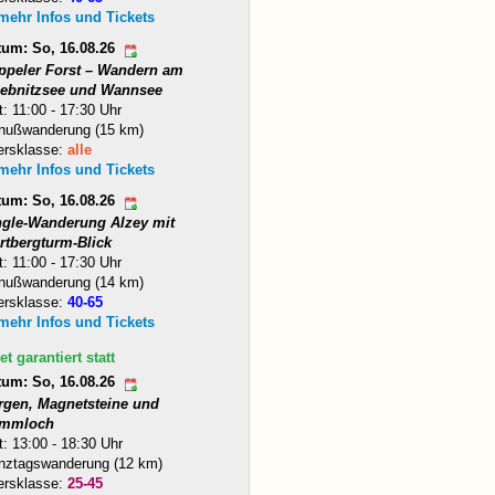
 mehr Infos und Tickets
tum: So, 16.08.26
ppeler Forst – Wandern am
iebnitzsee und Wannsee
t: 11:00 - 17:30 Uhr
nußwanderung (15 km)
ersklasse:
alle
 mehr Infos und Tickets
tum: So, 16.08.26
ngle-Wanderung Alzey mit
rtbergturm-Blick
t: 11:00 - 17:30 Uhr
nußwanderung (14 km)
ersklasse:
40-65
 mehr Infos und Tickets
et garantiert statt
tum: So, 16.08.26
rgen, Magnetsteine und
mmloch
t: 13:00 - 18:30 Uhr
nztagswanderung (12 km)
ersklasse:
25-45