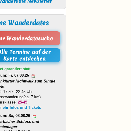
anderdate Newsletter
ne Wanderdates
ur Wanderdatesuche
Alle Termine auf der
Karte entdecken
et garantiert statt
tum: Fr, 07.08.26
ankfurter Nightwalk zum Single
rkt
t: 17:30 - 22:45 Uhr
endwanderung(ca. 7 km)
ersklasse:
25-45
 mehr Infos und Tickets
tum: Sa, 08.08.26
erbacher Schloss und
rstenlager