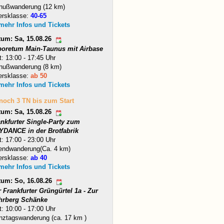
nußwanderung (12 km)
ersklasse:
40-65
 mehr Infos und Tickets
tum: Sa, 15.08.26
boretum Main-Taunus mit Airbase
t: 13:00 - 17:45 Uhr
nußwanderung (8 km)
ersklasse:
ab 50
 mehr Infos und Tickets
 noch 3 TN bis zum Start
tum: Sa, 15.08.26
ankfurter Single-Party zum
YDANCE in der Brotfabrik
t: 17:00 - 23:00 Uhr
endwanderung(Ca. 4 km)
ersklasse:
ab 40
 mehr Infos und Tickets
tum: So, 16.08.26
 Frankfurter Grüngürtel 1a - Zur
hrberg Schänke
t: 10:00 - 17:00 Uhr
nztagswanderung (ca. 17 km )