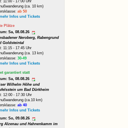
t: 11:00 - 17:00 Uhr
nußwanderung (ca. 10 km)
ersklasse:
ab 50
 mehr Infos und Tickets
te Plätze
tum: Sa, 08.08.26
esbadener Neroberg, Rabengrund
d Goldsteintal
t: 11:15 - 17:45 Uhr
nußwanderung (ca. 13 km)
ersklasse:
30-49
 mehr Infos und Tickets
et garantiert statt
tum: Sa, 08.08.26
iser Wilhelm Höhe und
ufelsstein um Bad Dürkheim
t: 12:00 - 17:30 Uhr
nußwanderung (ca.10 km)
ersklasse:
ab 40
 mehr Infos und Tickets
tum: So, 09.08.26
rg Alzenau und Hahnenkamm im