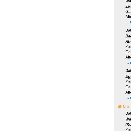
Wa
Zei
Ga
Alt
...
Da
Ba
Rh
Zei
Ga
Alt
...
Da
Eg
Zei
Ge
Alt
...
🟡 Nur
Da
Wa
(Kö
Zei