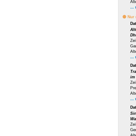
Alt
...
🟡 Nur
Da
Al
Dh
Zei
Ga
Alt
...
Da
Tra
im
Zei
Pr
Alt
...
Da
Si
Wa
Zei
Ge
Alt