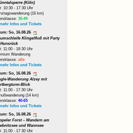
ünntalsperre (Köln)
t: 10:30 - 17:30 Uhr
nztagswanderung (16 km)
ersklasse:
30-49
 mehr Infos und Tickets
tum: So, 16.08.26
umschleife Klingelfloß mit Party
 Hunsrück
t: 11:00 - 18:30 Uhr
emium Wanderung
ersklasse:
alle
 mehr Infos und Tickets
tum: So, 16.08.26
ngle-Wanderung Alzey mit
rtbergturm-Blick
t: 11:00 - 17:30 Uhr
nußwanderung (14 km)
ersklasse:
40-65
 mehr Infos und Tickets
tum: So, 16.08.26
ppeler Forst – Wandern am
iebnitzsee und Wannsee
t: 11:00 - 17:30 Uhr