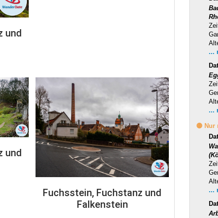
Ba
Rh
Zei
z und
Ga
Alt
...
Da
Eg
Zei
Ge
Alt
...
🟡 Nur
Da
Wa
z und
(Kö
Zei
Ge
Alt
...
Fuchsstein, Fuchstanz und
Falkenstein
Da
Ar