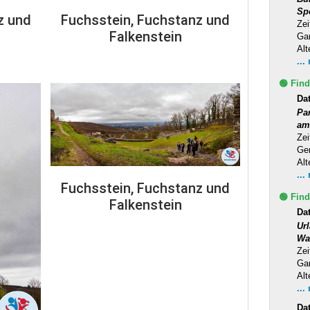
Sp
z und
Fuchsstein, Fuchstanz und
Zei
Falkenstein
Ga
Alt
...
🟢 Find
Da
Pa
am
Zei
Ge
Alt
...
Fuchsstein, Fuchstanz und
🟢 Find
Falkenstein
Dat
Ur
Wa
Zei
Ga
Alt
...
Da