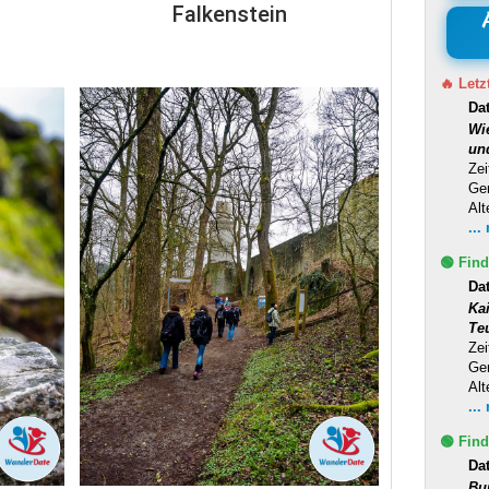
Falkenstein
🔥 Letz
Da
Wi
un
Zei
Ge
Alt
...
🟢 Find
Da
Ka
Te
Zei
Ge
Alt
...
🟢 Find
Da
Bu