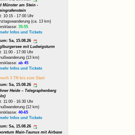
d Münster am Stein -
eingrafenstein
t: 10:15 - 17:00 Uhr
nztagswanderung (ca. 13 km)
ersklasse:
35-55
 mehr Infos und Tickets
tum: Sa, 15.08.26
glburgersee mit Ludwigsturm
t: 11:00 - 17:00 Uhr
nußwanderung (13 km)
ersklasse:
ab 45
 mehr Infos und Tickets
 noch 3 TN bis zum Start
tum: Sa, 15.08.26
hner Heide – Telegraphenberg
ln)
t: 11:00 - 16:30 Uhr
nußwanderung (12 km)
ersklasse:
40-65
 mehr Infos und Tickets
tum: Sa, 15.08.26
boretum Main-Taunus mit Airbase