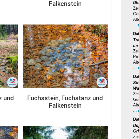
Falkenstein
Dh
Zei
Ga
Alt
...
Da
Tra
im
Zei
Pr
Alt
...
Da
Si
Wa
Zei
z und
Fuchsstein, Fuchstanz und
Ge
Falkenstein
Alt
...
Da
Dü
Gr
Zei