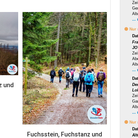
Zei
Ge
Alt
...
🟡 Nur
Da
Fr
JO
Zei
Ab
Alt
...
Da
z und
Der
Lo
Zei
Ga
Alt
...
🟡 Nur
Da
Fuchsstein, Fuchstanz und
Al