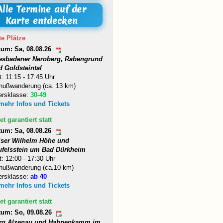
Alle Termine auf der
Karte entdecken
te Plätze
tum: Sa, 08.08.26
esbadener Neroberg, Rabengrund
d Goldsteintal
t: 11:15 - 17:45 Uhr
nußwanderung (ca. 13 km)
ersklasse:
30-49
 mehr Infos und Tickets
et garantiert statt
tum: Sa, 08.08.26
iser Wilhelm Höhe und
ufelsstein um Bad Dürkheim
t: 12:00 - 17:30 Uhr
nußwanderung (ca.10 km)
ersklasse:
ab 40
 mehr Infos und Tickets
et garantiert statt
tum: So, 09.08.26
rg Alzenau und Hahnenkamm im