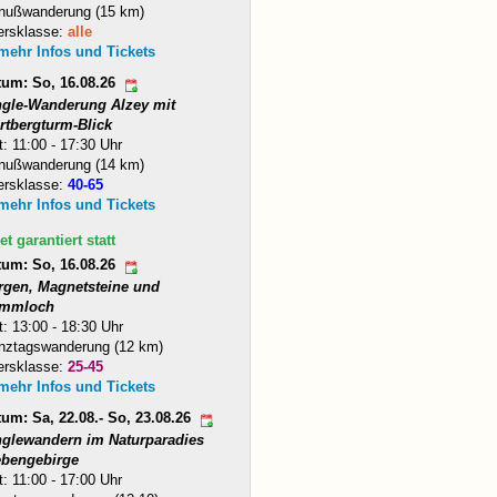
nußwanderung (15 km)
ersklasse:
alle
 mehr Infos und Tickets
tum: So, 16.08.26
ngle-Wanderung Alzey mit
rtbergturm-Blick
t: 11:00 - 17:30 Uhr
nußwanderung (14 km)
ersklasse:
40-65
 mehr Infos und Tickets
et garantiert statt
tum: So, 16.08.26
rgen, Magnetsteine und
mmloch
t: 13:00 - 18:30 Uhr
nztagswanderung (12 km)
ersklasse:
25-45
 mehr Infos und Tickets
um: Sa, 22.08.- So, 23.08.26
nglewandern im Naturparadies
ebengebirge
t: 11:00 - 17:00 Uhr