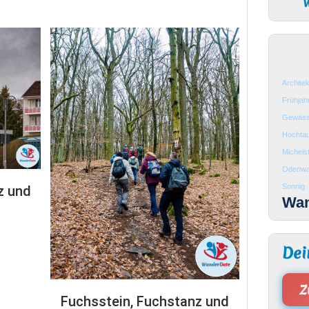
W
Architek
Frühjah
Gewäss
Hochtau
Michels
Odenwa
Sonnig
z und
Wa
Dei
Z
Fuchsstein, Fuchstanz und