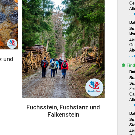
Ge
Alt
...
Da
Si
Wa
Zei
Ge
Alt
...
z und
🟢 Find
Da
Bu
Su
Zei
Ga
Alt
...
Fuchsstein, Fuchstanz und
Falkenstein
Dat
Si
Si
Zei