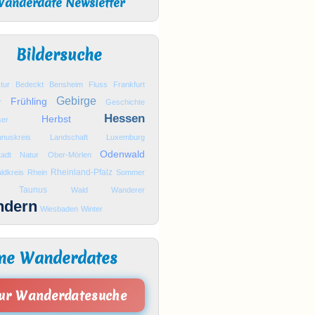
anderdate Newsletter
Bildersuche
tur
Bedeckt
Bensheim
Fluss
Frankfurt
Gebirge
Frühling
r
Geschichte
Hessen
Herbst
er
nuskreis
Landschaft
Luxemburg
Odenwald
tadt
Natur
Ober-Mörlen
Rheinland-Pfalz
ldkreis
Rhein
Sommer
Taunus
Wald
Wanderer
ndern
Wiesbaden
Winter
ne Wanderdates
ur Wanderdatesuche