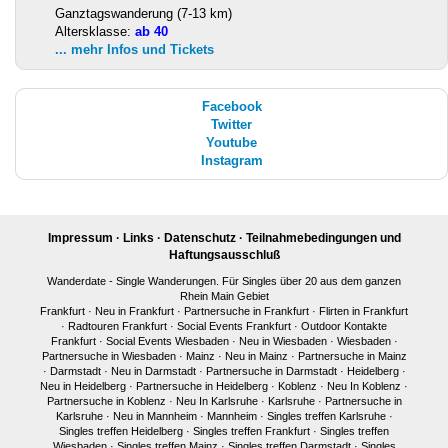
Ganztagswanderung (7-13 km)
Altersklasse:
ab 40
... mehr Infos und Tickets
Facebook
Twitter
Youtube
Instagram
Impressum
·
Links
·
Datenschutz
·
Teilnahmebedingungen und
Haftungsausschluß
Wanderdate - Single Wanderungen. Für Singles über 20 aus dem ganzen
Rhein Main Gebiet
Frankfurt
·
Neu in Frankfurt
·
Partnersuche in Frankfurt
·
Flirten in Frankfurt
·
Radtouren Frankfurt
·
Social Events Frankfurt
·
Outdoor Kontakte
Frankfurt
·
Social Events Wiesbaden
·
Neu in Wiesbaden
·
Wiesbaden
·
Partnersuche in Wiesbaden
·
Mainz
·
Neu in Mainz
·
Partnersuche in Mainz
·
Darmstadt
·
Neu in Darmstadt
·
Partnersuche in Darmstadt
·
Heidelberg
·
Neu in Heidelberg
·
Partnersuche in Heidelberg
·
Koblenz
·
Neu In Koblenz
·
Partnersuche in Koblenz
·
Neu In Karlsruhe
·
Karlsruhe
·
Partnersuche in
Karlsruhe
·
Neu in Mannheim
·
Mannheim
·
Singles treffen Karlsruhe
·
Singles treffen Heidelberg
·
Singles treffen Frankfurt
·
Singles treffen
Wiesbaden
·
Singles treffen Mainz
·
Singles treffen Darmstadt
·
Singles