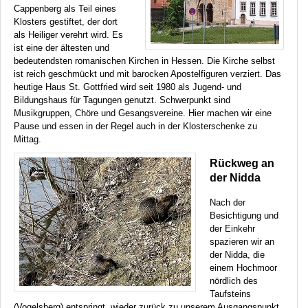
Cappenberg als Teil eines
Klosters gestiftet, der dort
als Heiliger verehrt wird. Es
ist eine der ältesten und
bedeutendsten romanischen Kir­chen in Hessen. Die Kirche selbst
ist reich geschmückt und mit barocken Apostelfiguren verziert. Das
heutige Haus St. Gottfried wird seit 1980 als Jugend- und
Bildungshaus für Tagungen genutzt. Schwerpunkt sind
Musikgruppen, Chöre und Gesangsvereine. Hier machen wir eine
Pause und essen in der Regel auch in der Klosterschenke zu
Mittag.
Rückweg an
der Nidda
Nach der
Besichtigung und
der Einkehr
spazieren wir an
der Nidda, die
einem Hochmoor
nördlich des
Taufsteins
(Vogelsberg) entspringt, wieder zurück zu unserem Ausgangspunkt.