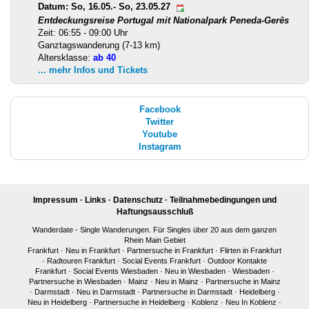
Datum: So, 16.05.- So, 23.05.27
Entdeckungsreise Portugal mit Nationalpark Peneda-Gerês
Zeit: 06:55 - 09:00 Uhr
Ganztagswanderung (7-13 km)
Altersklasse:
ab 40
... mehr Infos und Tickets
Facebook
Twitter
Youtube
Instagram
Impressum
·
Links
·
Datenschutz
·
Teilnahmebedingungen und
Haftungsausschluß
Wanderdate - Single Wanderungen. Für Singles über 20 aus dem ganzen
Rhein Main Gebiet
Frankfurt
·
Neu in Frankfurt
·
Partnersuche in Frankfurt
·
Flirten in Frankfurt
·
Radtouren Frankfurt
·
Social Events Frankfurt
·
Outdoor Kontakte
Frankfurt
·
Social Events Wiesbaden
·
Neu in Wiesbaden
·
Wiesbaden
·
Partnersuche in Wiesbaden
·
Mainz
·
Neu in Mainz
·
Partnersuche in Mainz
·
Darmstadt
·
Neu in Darmstadt
·
Partnersuche in Darmstadt
·
Heidelberg
·
Neu in Heidelberg
·
Partnersuche in Heidelberg
·
Koblenz
·
Neu In Koblenz
·