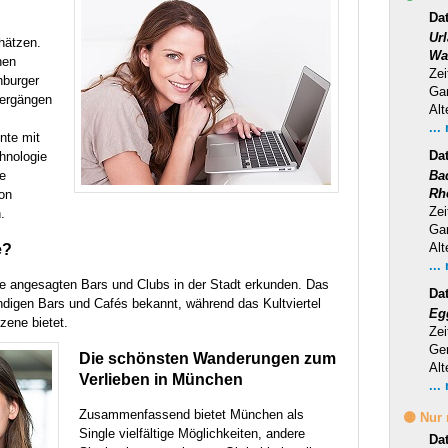
Dat
Ur
hätzen.
Wa
nen
Zei
nburger
Ga
iergängen
Alt
...
nte mit
Da
hnologie
ie
Ba
Rh
on
Zei
.
Ga
Alt
e?
...
e angesagten Bars und Clubs in der Stadt erkunden. Das
Da
endigen Bars und Cafés bekannt, während das Kultviertel
Eg
zene bietet.
Zei
Ge
Die schönsten Wanderungen zum
Alt
Verlieben in München
...
Zusammenfassend bietet München als
🟡 Nur
Single vielfältige Möglichkeiten, andere
Da