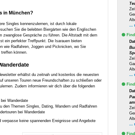
Te
Zei
es in München?
Ge
Alt
ere Singles kennenzulernen, ist durch lokale
...
esuchen Sie die belebten Biergärten wie den Englischen
🟢 Find
um zwanglose Gespräche zu führen. Die Altstadt mit dem
t ein perfekter Treffpunkt. Die Isarauen bieten
Da
ten wie Radfahren, Joggen und Picknicken, wo Sie
Bu
 treffen können.
Sp
Zei
Ga
anderdate
Alt
wsletter erhältst du zeitnah und kostenlos die neuesten
...
auf unseren Touren neue Freundschaften zu schließen oder
🟢 Find
lernen. Zudem informieren wir dich über die folgenden
Da
Pa
n bei Wanderdate
am
 zu den Themen Singles, Dating, Wandern und Radfahren
Zei
dertouren bei Wanderdate
Ge
Alt
d verpasse keine spannenden Ereignisse und Angebote
...
🟢 Find