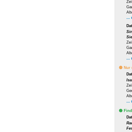
Zei
Ga
Alt
...
Dat
Si
Si
Zei
Ga
Alt
...
🟡 Nur
Da
Is
Zei
Ge
Alt
...
🟢 Find
Da
Ra
Fe