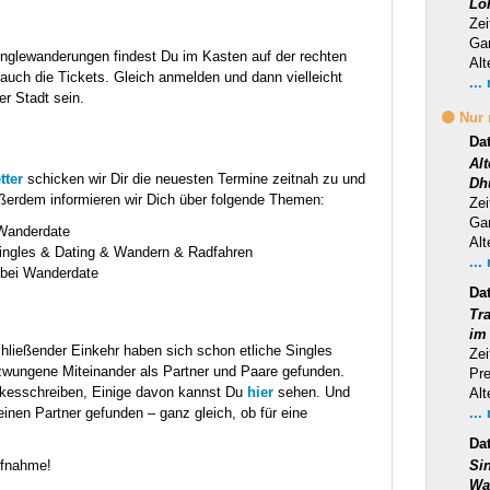
Lo
Zei
Ga
Singlewanderungen findest Du im Kasten auf der rechten
Alt
 auch die Tickets. Gleich anmelden und dann vielleicht
...
er Stadt sein.
🟡 Nur
Da
Al
tter
schicken wir Dir die neuesten Termine zeitnah zu und
Dh
ßerdem informieren wir Dich über folgende Themen:
Zei
Ga
 Wanderdate
Alt
ingles & Dating & Wandern & Radfahren
...
 bei Wanderdate
Da
Tra
im
ließender Einkehr haben sich schon etliche Singles
Zei
wungene Miteinander als Partner und Paare gefunden.
Pr
nkesschreiben, Einige davon kannst Du
hier
sehen. Und
Alt
einen Partner gefunden – ganz gleich, ob für eine
...
Da
ufnahme!
Si
Wa