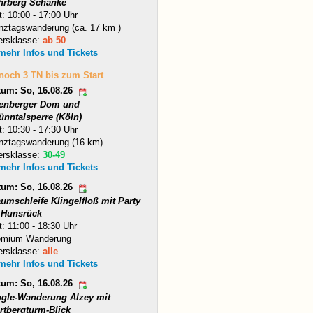
hrberg Schänke
t: 10:00 - 17:00 Uhr
nztagswanderung (ca. 17 km )
ersklasse:
ab 50
 mehr Infos und Tickets
 noch 3 TN bis zum Start
tum: So, 16.08.26
tenberger Dom und
ünntalsperre (Köln)
t: 10:30 - 17:30 Uhr
nztagswanderung (16 km)
ersklasse:
30-49
 mehr Infos und Tickets
tum: So, 16.08.26
umschleife Klingelfloß mit Party
 Hunsrück
t: 11:00 - 18:30 Uhr
emium Wanderung
ersklasse:
alle
 mehr Infos und Tickets
tum: So, 16.08.26
ngle-Wanderung Alzey mit
rtbergturm-Blick