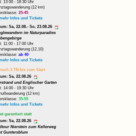
t: 13:00 - 18:30 Uhr
nztagswanderung (12 km)
ersklasse:
25-45
 mehr Infos und Tickets
um: Sa, 22.08.- So, 23.08.26
nglewandern im Naturparadies
ebengebirge
t: 11:00 - 17:00 Uhr
nztagswanderung (12,10)
ersklasse:
ab 40
 mehr Infos und Tickets
 noch 3 TN bis zum Start
tum: Sa, 22.08.26
arstrand und Englischer Garten
t: 14:00 - 19:30 Uhr
nußwanderung (12 km)
ersklasse:
35-55
 mehr Infos und Tickets
et garantiert statt
tum: Sa, 22.08.26
dtour Nierstein zum Kellerweg
st Guntersblum