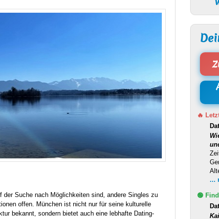
W
Dei
Z
🔥 Letz
Da
Wi
un
Zei
Ge
Alt
...
f der Suche nach Möglichkeiten sind, andere Singles zu
🟢 Find
ionen offen. München ist nicht nur für seine kulturelle
Da
ktur bekannt, sondern bietet auch eine lebhafte Dating-
Ka