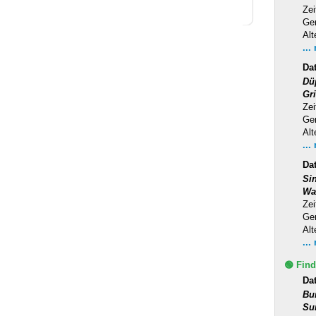
Zei
Ge
Alt
...
Da
Dü
Gr
Zei
Ge
Alt
...
Da
Si
Wa
Zei
Ge
Alt
...
🟢 Find
Da
Bu
Su