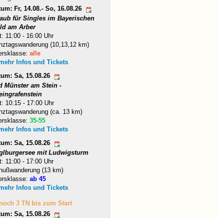
um: Fr, 14.08.- So, 16.08.26
laub für Singles im Bayerischen
ld am Arber
t: 11:00 - 16:00 Uhr
nztagswanderung (10,13,12 km)
ersklasse:
alle
 mehr Infos und Tickets
tum: Sa, 15.08.26
d Münster am Stein -
eingrafenstein
t: 10:15 - 17:00 Uhr
nztagswanderung (ca. 13 km)
ersklasse:
35-55
 mehr Infos und Tickets
tum: Sa, 15.08.26
glburgersee mit Ludwigsturm
t: 11:00 - 17:00 Uhr
nußwanderung (13 km)
ersklasse:
ab 45
 mehr Infos und Tickets
 noch 3 TN bis zum Start
tum: Sa, 15.08.26