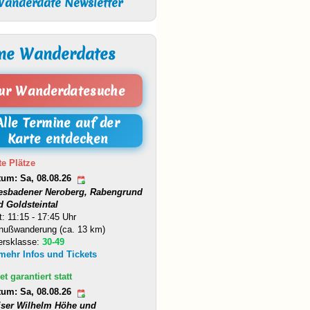
anderdate Newsletter
ne Wanderdates
ur Wanderdatesuche
Alle Termine auf der
Karte entdecken
te Plätze
tum: Sa, 08.08.26
esbadener Neroberg, Rabengrund
d Goldsteintal
t: 11:15 - 17:45 Uhr
nußwanderung (ca. 13 km)
ersklasse:
30-49
 mehr Infos und Tickets
et garantiert statt
tum: Sa, 08.08.26
iser Wilhelm Höhe und