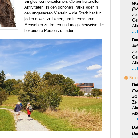
Singles kennenzulernen. Ob bei kulturellen
Wa
Aktivitäten, in den schönen Parks oder in
(Kö
den angesagten Vierteln – die Stadt hat für
Zei
jeden etwas zu bieten, um interessante
Ge
Menschen zu treffen und möglicherweise die
Alt
besondere Person zu finden.
...
Da
Ar
Zei
Ge
Alt
...
🟡 Nur
Da
Fr
JO
Zei
Ab
Alt
...
Da
Der