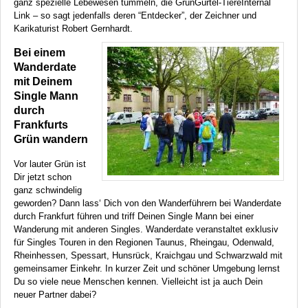
ganz spezielle Lebewesen tummeln, die GrünGürtel-TiereInternal
Link – so sagt jedenfalls deren “Entdecker”, der Zeichner und
Karikaturist Robert Gernhardt.
Bei einem
Wanderdate
mit Deinem
Single Mann
durch
Frankfurts
Grün wandern
Vor lauter Grün ist
Dir jetzt schon
ganz schwindelig
geworden? Dann lass‘ Dich von den Wanderführern bei Wanderdate
durch Frankfurt führen und triff Deinen Single Mann bei einer
Wanderung mit anderen Singles. Wanderdate veranstaltet exklusiv
für Singles Touren in den Regionen Taunus, Rheingau, Odenwald,
Rheinhessen, Spessart, Hunsrück, Kraichgau und Schwarzwald mit
gemeinsamer Einkehr. In kurzer Zeit und schöner Umgebung lernst
Du so viele neue Menschen kennen. Vielleicht ist ja auch Dein
neuer Partner dabei?