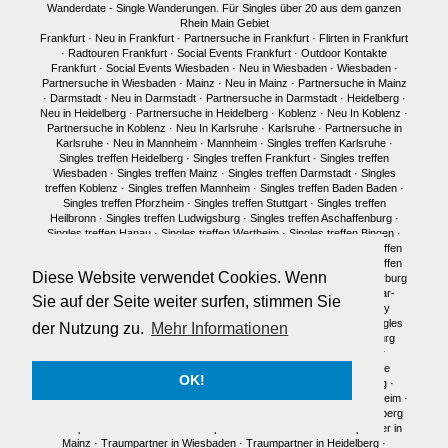
Wanderdate - Single Wanderungen. Für Singles über 20 aus dem ganzen
Rhein Main Gebiet
Frankfurt
·
Neu in Frankfurt
·
Partnersuche in Frankfurt
·
Flirten in Frankfurt
·
Radtouren Frankfurt
·
Social Events Frankfurt
·
Outdoor Kontakte
Frankfurt
·
Social Events Wiesbaden
·
Neu in Wiesbaden
·
Wiesbaden
·
Partnersuche in Wiesbaden
·
Mainz
·
Neu in Mainz
·
Partnersuche in Mainz
·
Darmstadt
·
Neu in Darmstadt
·
Partnersuche in Darmstadt
·
Heidelberg
·
Neu in Heidelberg
·
Partnersuche in Heidelberg
·
Koblenz
·
Neu In Koblenz
·
Partnersuche in Koblenz
·
Neu In Karlsruhe
·
Karlsruhe
·
Partnersuche in
Karlsruhe
·
Neu in Mannheim
·
Mannheim
·
Singles treffen Karlsruhe
·
Singles treffen Heidelberg
·
Singles treffen Frankfurt
·
Singles treffen
Wiesbaden
·
Singles treffen Mainz
·
Singles treffen Darmstadt
·
Singles
treffen Koblenz
·
Singles treffen Mannheim
·
Singles treffen Baden Baden
·
Singles treffen Pforzheim
·
Singles treffen Stuttgart
·
Singles treffen
Heilbronn
·
Singles treffen Ludwigsburg
·
Singles treffen Aschaffenburg
·
Singles treffen Hanau
·
Singles treffen Wertheim
·
Singles treffen Bingen
·
Singles treffen Kaiserslautern
·
Singles treffen Pirmasens
·
Singles treffen
Limburg
·
Singles treffen Wetzlar
·
Singles treffen Gießen
·
Singles treffen
Diese Website verwendet Cookies. Wenn
Bonn
·
Singles treffen Köln
·
Singles treffen Siegen
·
Singles treffen Marburg
·
Singles treffen Würzburg
·
Singles treffen Fulda
·
Singles treffen Idar-
Sie auf der Seite weiter surfen, stimmen Sie
Oberstein
·
Neu in München
·
Singles treffen München
·
Single Party
München
·
Single Treffen Pfalz
·
Singles München
·
Neu in Berlin
·
Singles
der Nutzung zu.
Mehr Informationen
treffen Berlin
·
Single Party Berlin
·
Singles Berlin
·
Singles Regensburg
Single Männer Frankfurt
·
Single Frauen Frankfurt
·
Single Männer
Darmstadt
·
Single Frauen Darmstadt
·
Single Männer Mainz
·
Single
OK!
Frauen Mainz
·
Single Frauen Wiesbaden
·
Single Frauen Heidelberg
·
Single Frauen
·
Single Männer
·
Singles in Karlsruhe
·
Singles in Mannheim
·
Single Frauen Marburg
·
Single Frauen Siegen
·
Single Männer Heidelberg
Traumpartner in Frankfurt
·
Traumpartner in Darmstadt
·
Traumpartner in
Mainz
·
Traumpartner in Wiesbaden
·
Traumpartner in Heidelberg
·