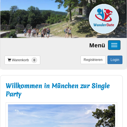
Menü
Registrieren
Login
Warenkorb
0
Willkommen in München zur Single
Party