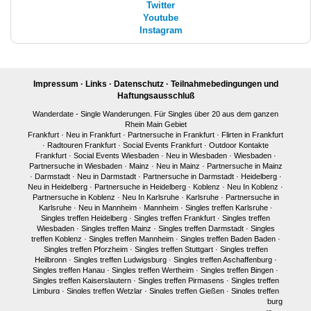
Twitter
Youtube
Instagram
Impressum
·
Links
·
Datenschutz
·
Teilnahmebedingungen und
Haftungsausschluß
Wanderdate - Single Wanderungen. Für Singles über 20 aus dem ganzen
Rhein Main Gebiet
Frankfurt
·
Neu in Frankfurt
·
Partnersuche in Frankfurt
·
Flirten in Frankfurt
·
Radtouren Frankfurt
·
Social Events Frankfurt
·
Outdoor Kontakte
Frankfurt
·
Social Events Wiesbaden
·
Neu in Wiesbaden
·
Wiesbaden
·
Partnersuche in Wiesbaden
·
Mainz
·
Neu in Mainz
·
Partnersuche in Mainz
·
Darmstadt
·
Neu in Darmstadt
·
Partnersuche in Darmstadt
·
Heidelberg
·
Neu in Heidelberg
·
Partnersuche in Heidelberg
·
Koblenz
·
Neu In Koblenz
·
Partnersuche in Koblenz
·
Neu In Karlsruhe
·
Karlsruhe
·
Partnersuche in
Karlsruhe
·
Neu in Mannheim
·
Mannheim
·
Singles treffen Karlsruhe
·
Singles treffen Heidelberg
·
Singles treffen Frankfurt
·
Singles treffen
Wiesbaden
·
Singles treffen Mainz
·
Singles treffen Darmstadt
·
Singles
treffen Koblenz
·
Singles treffen Mannheim
·
Singles treffen Baden Baden
·
Singles treffen Pforzheim
·
Singles treffen Stuttgart
·
Singles treffen
Heilbronn
·
Singles treffen Ludwigsburg
·
Singles treffen Aschaffenburg
·
Singles treffen Hanau
·
Singles treffen Wertheim
·
Singles treffen Bingen
·
Singles treffen Kaiserslautern
·
Singles treffen Pirmasens
·
Singles treffen
Limburg
·
Singles treffen Wetzlar
·
Singles treffen Gießen
·
Singles treffen
Bonn
·
Singles treffen Köln
·
Singles treffen Siegen
·
Singles treffen Marburg