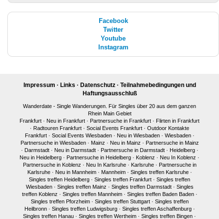
Facebook
Twitter
Youtube
Instagram
Impressum
·
Links
·
Datenschutz
·
Teilnahmebedingungen und
Haftungsausschluß
Wanderdate - Single Wanderungen. Für Singles über 20 aus dem ganzen
Rhein Main Gebiet
Frankfurt
·
Neu in Frankfurt
·
Partnersuche in Frankfurt
·
Flirten in Frankfurt
·
Radtouren Frankfurt
·
Social Events Frankfurt
·
Outdoor Kontakte
Frankfurt
·
Social Events Wiesbaden
·
Neu in Wiesbaden
·
Wiesbaden
·
Partnersuche in Wiesbaden
·
Mainz
·
Neu in Mainz
·
Partnersuche in Mainz
·
Darmstadt
·
Neu in Darmstadt
·
Partnersuche in Darmstadt
·
Heidelberg
·
Neu in Heidelberg
·
Partnersuche in Heidelberg
·
Koblenz
·
Neu In Koblenz
·
Partnersuche in Koblenz
·
Neu In Karlsruhe
·
Karlsruhe
·
Partnersuche in
Karlsruhe
·
Neu in Mannheim
·
Mannheim
·
Singles treffen Karlsruhe
·
Singles treffen Heidelberg
·
Singles treffen Frankfurt
·
Singles treffen
Wiesbaden
·
Singles treffen Mainz
·
Singles treffen Darmstadt
·
Singles
treffen Koblenz
·
Singles treffen Mannheim
·
Singles treffen Baden Baden
·
Singles treffen Pforzheim
·
Singles treffen Stuttgart
·
Singles treffen
Heilbronn
·
Singles treffen Ludwigsburg
·
Singles treffen Aschaffenburg
·
Singles treffen Hanau
·
Singles treffen Wertheim
·
Singles treffen Bingen
·