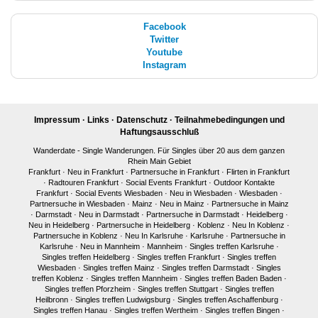
Facebook
Twitter
Youtube
Instagram
Impressum
·
Links
·
Datenschutz
·
Teilnahmebedingungen und
Haftungsausschluß
Wanderdate - Single Wanderungen. Für Singles über 20 aus dem ganzen
Rhein Main Gebiet
Frankfurt
·
Neu in Frankfurt
·
Partnersuche in Frankfurt
·
Flirten in Frankfurt
·
Radtouren Frankfurt
·
Social Events Frankfurt
·
Outdoor Kontakte
Frankfurt
·
Social Events Wiesbaden
·
Neu in Wiesbaden
·
Wiesbaden
·
Partnersuche in Wiesbaden
·
Mainz
·
Neu in Mainz
·
Partnersuche in Mainz
·
Darmstadt
·
Neu in Darmstadt
·
Partnersuche in Darmstadt
·
Heidelberg
·
Neu in Heidelberg
·
Partnersuche in Heidelberg
·
Koblenz
·
Neu In Koblenz
·
Partnersuche in Koblenz
·
Neu In Karlsruhe
·
Karlsruhe
·
Partnersuche in
Karlsruhe
·
Neu in Mannheim
·
Mannheim
·
Singles treffen Karlsruhe
·
Singles treffen Heidelberg
·
Singles treffen Frankfurt
·
Singles treffen
Wiesbaden
·
Singles treffen Mainz
·
Singles treffen Darmstadt
·
Singles
treffen Koblenz
·
Singles treffen Mannheim
·
Singles treffen Baden Baden
·
Singles treffen Pforzheim
·
Singles treffen Stuttgart
·
Singles treffen
Heilbronn
·
Singles treffen Ludwigsburg
·
Singles treffen Aschaffenburg
·
Singles treffen Hanau
·
Singles treffen Wertheim
·
Singles treffen Bingen
·