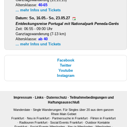
Altersklasse:
40-65
... mehr Infos und Tickets
Datum: So, 16.05.- So, 23.05.27
Entdeckungsreise Portugal mit Nationalpark Peneda-Gerês
Zeit: 06:55 - 09:00 Uhr
Ganztagswanderung (7-13 km)
Altersklasse:
ab 40
... mehr Infos und Tickets
Facebook
Twitter
Youtube
Instagram
Impressum
·
Links
·
Datenschutz
·
Teilnahmebedingungen und
Haftungsausschluß
Wanderdate - Single Wanderungen. Für Singles über 20 aus dem ganzen
Rhein Main Gebiet
Frankfurt
·
Neu in Frankfurt
·
Partnersuche in Frankfurt
·
Flirten in Frankfurt
·
Radtouren Frankfurt
·
Social Events Frankfurt
·
Outdoor Kontakte
Frankfurt
·
Social Events Wiesbaden
·
Neu in Wiesbaden
·
Wiesbaden
·