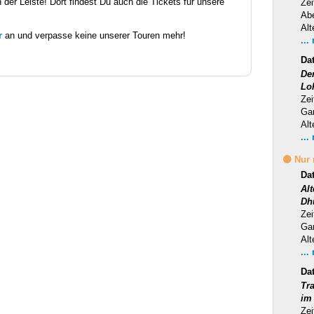
 der Leiste! Dort findest Du auch die Tickets für unsere
Zei
Ab
Alt
r
an und verpasse keine unserer Touren mehr!
...
Da
Der
Lo
Zei
Ga
Alt
...
🟡 Nur
Da
Al
Dh
Zei
Ga
Alt
...
Da
Tra
im
Zei