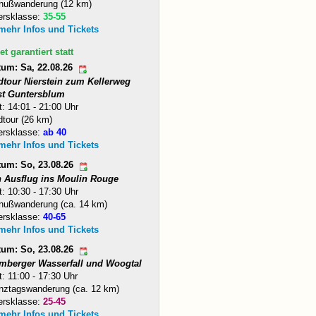
nußwanderung (12 km)
ersklasse:
35-55
 mehr Infos und Tickets
et garantiert statt
tum: Sa, 22.08.26
dtour Nierstein zum Kellerweg
st Guntersblum
t: 14:01 - 21:00 Uhr
tour (26 km)
ersklasse:
ab 40
 mehr Infos und Tickets
tum: So, 23.08.26
n Ausflug ins Moulin Rouge
t: 10:30 - 17:30 Uhr
nußwanderung (ca. 14 km)
ersklasse:
40-65
 mehr Infos und Tickets
tum: So, 23.08.26
mberger Wasserfall und Woogtal
t: 11:00 - 17:30 Uhr
nztagswanderung (ca. 12 km)
ersklasse:
25-45
 mehr Infos und Tickets