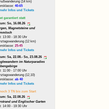
nußwanderung (14 km)
ersklasse:
40-65
 mehr Infos und Tickets
et garantiert statt
tum: So, 16.08.26
rgen, Magnetsteine und
mmloch
t: 13:00 - 18:30 Uhr
nztagswanderung (12 km)
ersklasse:
25-45
 mehr Infos und Tickets
um: Sa, 22.08.- So, 23.08.26
nglewandern im Naturparadies
ebengebirge
t: 11:00 - 17:00 Uhr
nztagswanderung (12,10)
ersklasse:
ab 40
 mehr Infos und Tickets
 noch 3 TN bis zum Start
tum: Sa, 22.08.26
arstrand und Englischer Garten
t: 14:00 - 19:30 Uhr