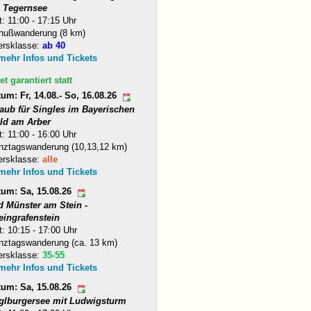
 Tegernsee
t: 11:00 - 17:15 Uhr
nußwanderung (8 km)
ersklasse:
ab 40
 mehr Infos und Tickets
et garantiert statt
um: Fr, 14.08.- So, 16.08.26
laub für Singles im Bayerischen
ld am Arber
t: 11:00 - 16:00 Uhr
nztagswanderung (10,13,12 km)
ersklasse:
alle
 mehr Infos und Tickets
tum: Sa, 15.08.26
d Münster am Stein -
eingrafenstein
t: 10:15 - 17:00 Uhr
nztagswanderung (ca. 13 km)
ersklasse:
35-55
 mehr Infos und Tickets
tum: Sa, 15.08.26
glburgersee mit Ludwigsturm