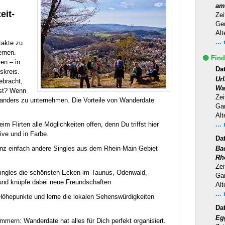
am
eit-
Zei
Ge
Alt
...
takte zu
ernen.
🟢 Find
en – in
Dat
skreis.
Ur
ebracht,
Wa
hst? Wenn
Zei
as anders zu unternehmen. Die Vorteile von Wanderdate
Ga
Alt
...
m Flirten alle Möglichkeiten offen, denn Du triffst hier
ive und in Farbe.
Da
Ba
anz einfach andere Singles aus dem Rhein-Main Gebiet
Rh
Zei
Singles die schönsten Ecken im Taunus, Odenwald,
Ga
nd knüpfe dabei neue Freundschaften
Alt
...
Höhepunkte und lerne die lokalen Sehenswürdigkeiten
Da
Eg
mern: Wanderdate hat alles für Dich perfekt organisiert.