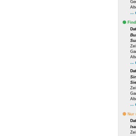
Ge
Alt
...
🟢 Find
Da
Bu
Su
Zei
Ga
Alt
...
Dat
Si
Si
Zei
Ga
Alt
...
🟡 Nur
Da
Is
Zei