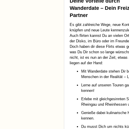
Deine Vorteile durch
Wanderdate – Dein Freiz
Partner
Es gibt zahlreiche Wege, neue Kon
knüpfen und neue Leute kennenzul
Auch flirten kannst Du an vielen Ort
der Disko, im Büro oder im Freunde
Doch haben dir diese Flirts etwas g
was Du Dir schon so lange wünsc
nicht, ist es nun an der Zeit, etw
liegen auf der Hand:
Mit Wanderdate stehen Dir bei
Menschen in der Realität – L
Lerne auf unseren Touren g
kennen!
Erlebe mit gleichgesinnten 
Rheingau und Rheinhessen u
Genieße dabei kulinarische 
kennen.
Du musst Dich um nichts küm