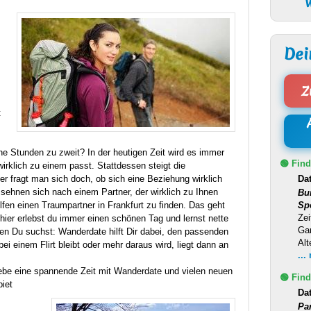
W
Dei
Z
t
ne Stunden zu zweit? In der heutigen Zeit wird es immer
🟢 Find
irklich zu einem passt. Stattdessen steigt die
er fragt man sich doch, ob sich eine Beziehung wirklich
Da
s sehnen sich nach einem Partner, der wirklich zu Ihnen
Bu
Sp
lfen einen Traumpartner in Frankfurt zu finden. Das geht
Zei
– hier erlebst du immer einen schönen Tag und lernst nette
Ga
 Du suchst: Wanderdate hilft Dir dabei, den passenden
Alt
bei einem Flirt bleibt oder mehr daraus wird, liegt dann an
...
rlebe eine spannende Zeit mit Wanderdate und vielen neuen
🟢 Find
iet
Da
Pa