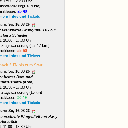
t: 17:00 - 23:00 Uhr
endwanderung(Ca. 4 km)
ersklasse:
ab 40
 mehr Infos und Tickets
tum: So, 16.08.26
 Frankfurter Grüngürtel 1a - Zur
hrberg Schänke
t: 10:00 - 17:00 Uhr
nztagswanderung (ca. 17 km )
ersklasse:
ab 50
 mehr Infos und Tickets
 noch 3 TN bis zum Start
tum: So, 16.08.26
tenberger Dom und
ünntalsperre (Köln)
t: 10:30 - 17:30 Uhr
nztagswanderung (16 km)
ersklasse:
30-49
 mehr Infos und Tickets
tum: So, 16.08.26
umschleife Klingelfloß mit Party
 Hunsrück
t: 11:00 - 18:30 Uhr