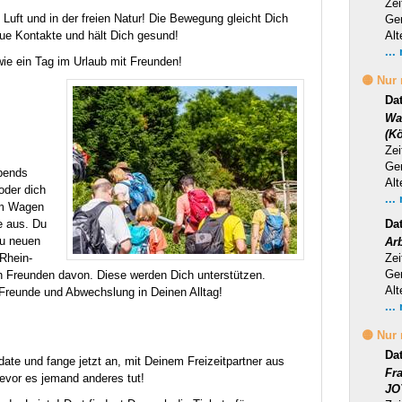
Zei
Luft und in der freien Natur! Die Bewegung gleicht Dich
Ge
Alt
eue Kontakte und hält Dich gesund!
...
wie ein Tag im Urlaub mit Freunden!
🟡 Nur
Da
Wa
(Kö
Zei
Ge
abends
Alt
oder dich
...
am Wagen
e aus. Du
Da
Du neuen
Ar
Zei
Rhein-
Ge
n Freunden davon. Diese werden Dich unterstützen.
Alt
Freunde und Abwechslung in Deinen Alltag!
...
🟡 Nur
Da
ate und fange jetzt an, mit Deinem Freizeitpartner aus
Fr
bevor es jemand anderes tut!
JO