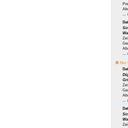
Pr
Alt
...
Da
Si
Wa
Zei
Ge
Alt
...
🟡 Nur
Da
Dü
Gr
Zei
Ge
Alt
...
Da
Si
Wa
Zei