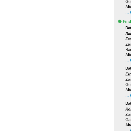
Ge
Alt
...
🟢 Find
Da
Ra
Fe
Zei
Rad
Alt
...
Da
Ei
Zei
Ge
Alt
...
Da
Ro
Zei
Ga
Alt
...