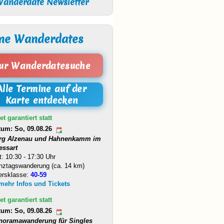
anderdate Newsletter
ne Wanderdates
ur Wanderdatesuche
Alle Termine auf der
Karte entdecken
et garantiert statt
tum: So, 09.08.26
rg Alzenau und Hahnenkamm im
essart
t: 10:30 - 17:30 Uhr
nztagswanderung (ca. 14 km)
ersklasse:
40-59
 mehr Infos und Tickets
et garantiert statt
tum: So, 09.08.26
noramawanderung für Singles