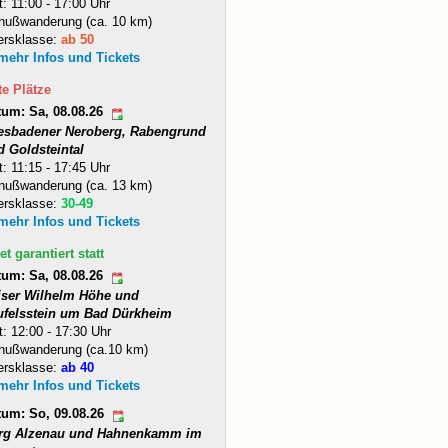
t: 11:00 - 17:00 Uhr
nußwanderung (ca. 10 km)
ersklasse:
ab 50
 mehr Infos und Tickets
te Plätze
tum: Sa, 08.08.26
esbadener Neroberg, Rabengrund
d Goldsteintal
t: 11:15 - 17:45 Uhr
nußwanderung (ca. 13 km)
ersklasse:
30-49
 mehr Infos und Tickets
et garantiert statt
tum: Sa, 08.08.26
iser Wilhelm Höhe und
ufelsstein um Bad Dürkheim
t: 12:00 - 17:30 Uhr
nußwanderung (ca.10 km)
ersklasse:
ab 40
 mehr Infos und Tickets
tum: So, 09.08.26
rg Alzenau und Hahnenkamm im