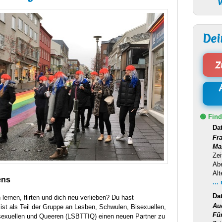
W
Dei
Z
🟢 Find
Da
Fr
Ma
Zei
Ab
Alt
ens
...
Da
ernen, flirten und dich neu verlieben? Du hast
Au
t ist als Teil der Gruppe an Lesben, Schwulen, Bisexuellen,
Fü
sexuellen und Queeren (
LSBTTIQ
) einen neuen Partner zu