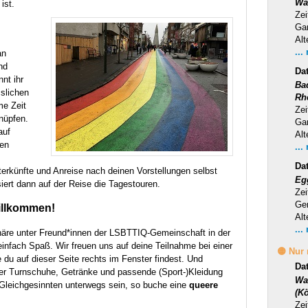
Wa
ist.
Zei
Ga
Alt
...
an
nd
Da
nt ihr
Ba
slichen
Rh
me Zeit
Zei
nüpfen.
Ga
auf
Alt
gen
...
Da
terkünfte und Anreise nach deinen Vorstellungen selbst
Eg
ert dann auf der Reise die Tagestouren.
Zei
Ge
illkommen!
Alt
...
äre unter Freund*innen der
LSBTTIQ
-Gemeinschaft in der
infach Spaß. Wir freuen uns auf deine Teilnahme bei einer
🟡 Nur
du auf dieser Seite rechts im Fenster findest. Und
Da
der Turnschuhe, Getränke und passende (Sport-)Kleidung
Wa
 Gleichgesinnten unterwegs sein, so buche eine
queere
(Kö
Zei