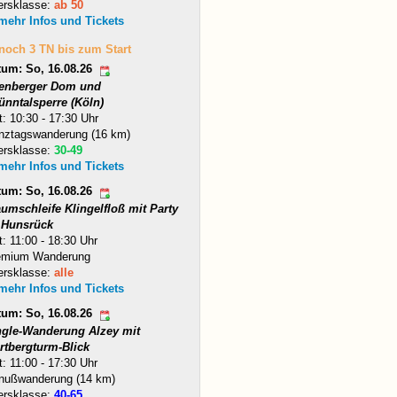
ersklasse:
ab 50
 mehr Infos und Tickets
 noch 3 TN bis zum Start
tum: So, 16.08.26
tenberger Dom und
ünntalsperre (Köln)
t: 10:30 - 17:30 Uhr
nztagswanderung (16 km)
ersklasse:
30-49
 mehr Infos und Tickets
tum: So, 16.08.26
umschleife Klingelfloß mit Party
 Hunsrück
t: 11:00 - 18:30 Uhr
emium Wanderung
ersklasse:
alle
 mehr Infos und Tickets
tum: So, 16.08.26
ngle-Wanderung Alzey mit
rtbergturm-Blick
t: 11:00 - 17:30 Uhr
nußwanderung (14 km)
ersklasse:
40-65