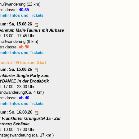
nußwanderung (12 km)
ersklasse:
40-65
 mehr Infos und Tickets
tum: Sa, 15.08.26
boretum Main-Taunus mit Airbase
t: 13:00 - 17:45 Uhr
nußwanderung (8 km)
ersklasse:
ab 50
 mehr Infos und Tickets
 noch 3 TN bis zum Start
tum: Sa, 15.08.26
ankfurter Single-Party zum
YDANCE in der Brotfabrik
t: 17:00 - 23:00 Uhr
endwanderung(Ca. 4 km)
ersklasse:
ab 40
 mehr Infos und Tickets
tum: So, 16.08.26
 Frankfurter Grüngürtel 1a - Zur
hrberg Schänke
t: 10:00 - 17:00 Uhr
nztagswanderung (ca. 17 km )