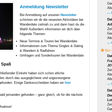
Ge
Anmeldung Newsletter
Alt
...
Bei Anmeldung auf unseren
Newsletter
Da
schicken wir dir die neuesten Aktivitäten bei
Wanderdate zeitnah zu und dann hast du die
Ar
Zei
Wahl! Außerdem informieren wir dich über
Ge
folgende Themen:
Alt
Neue Termine & Touren bei Wanderdate
...
Informationen zum Thema Singles & Dating
🟡 Nur
& Wandern & Radfahren
Umfragen und Sondertouren bei Wanderdate
Da
Fr
 Spaß
JO
Zei
ließender Einkehr haben sich schon etliche
Ab
ngles durch das ausgeglichene und ungezwungene
Alt
 gefunden. Einige Dankesschreiben haben wir
hier
...
Da
bald jemanden gefunden – ganz gleich, ob für die nächste
Der
Lo
Zei
ufnahme!
Ga