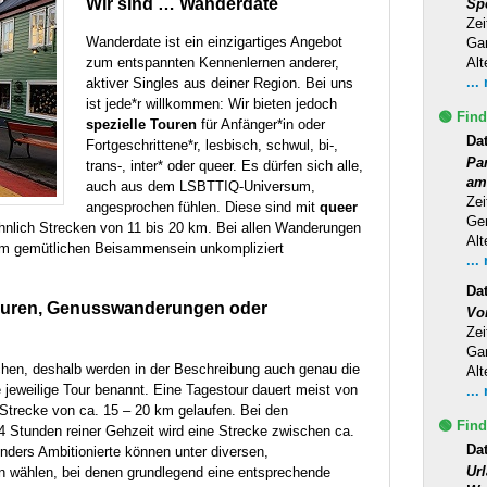
Wir sind … Wanderdate
Sp
Zei
Wanderdate ist ein einzigartiges Angebot
Ga
zum entspannten Kennenlernen anderer,
Alt
...
aktiver Singles aus deiner Region. Bei uns
ist jede*r willkommen: Wir bieten jedoch
🟢 Find
spezielle Touren
für Anfänger*in oder
Da
Fortgeschrittene*r, lesbisch, schwul, bi-,
Pa
trans-, inter* oder queer. Es dürfen sich alle,
am
auch aus dem
LSBTTIQ
-Universum,
Zei
angesprochen fühlen. Diese sind mit
queer
Ge
nlich Strecken von 11 bis 20 km. Bei allen Wanderungen
Alt
im gemütlichen Beisammensein unkompliziert
...
Da
ouren, Genusswanderungen oder
Vo
Zei
Ga
hen, deshalb werden in der Beschreibung auch genau die
Alt
 jeweilige Tour benannt. Eine Tagestour dauert meist von
...
 Strecke von ca. 15 – 20 km gelaufen. Bei den
🟢 Find
 Stunden reiner Gehzeit wird eine Strecke zwischen ca.
Dat
ders Ambitionierte können unter diversen,
Ur
 wählen, bei denen grundlegend eine entsprechende