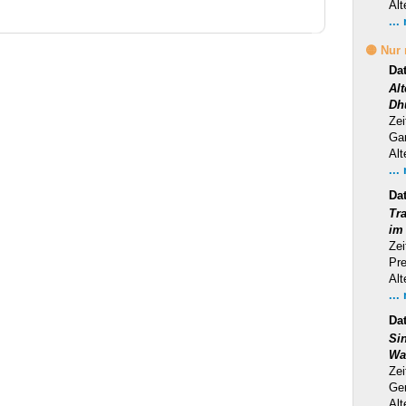
Alt
...
🟡 Nur
Da
Al
Dh
Zei
Ga
Alt
...
Da
Tra
im
Zei
Pr
Alt
...
Da
Si
Wa
Zei
Ge
Alt