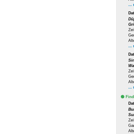
...
Da
Dü
Gr
Zei
Ge
Alt
...
Da
Si
Wa
Zei
Ge
Alt
...
🟢 Find
Da
Bu
Su
Zei
Ga
Alt