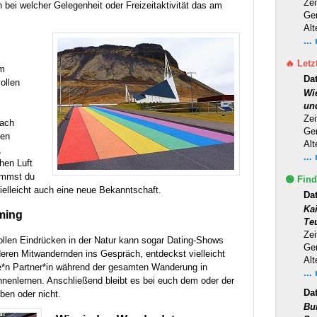
Zei
n bei welcher Gelegenheit oder Freizeitaktivität das am
Ge
Alt
...
🔥 Letz
em
Da
ollen
Wi
un
Zei
fach
Ge
uen
Alt
,
...
hen Luft
ommst du
🟢 Find
ielleicht auch eine neue Bekanntschaft.
Da
Ka
ming
Te
Zei
len Eindrücken in der Natur kann sogar Dating-Shows
Ge
eren Mitwandernden ins Gespräch, entdeckst vielleicht
Alt
*n Partner*in während der gesamten Wanderung in
...
nenlernen. Anschließend bleibt es bei euch dem oder der
Da
ben oder nicht.
Bu