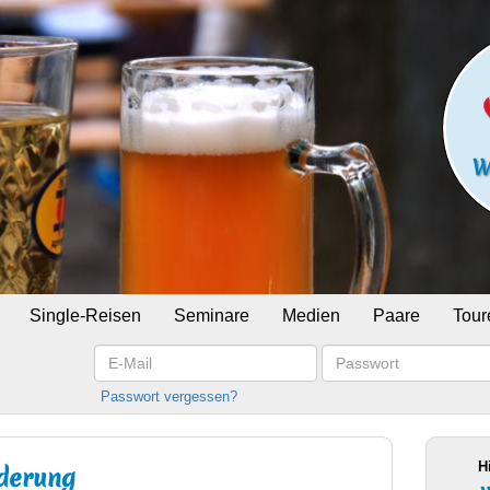
Single-Reisen
Seminare
Medien
Paare
Tour
E-
Passwort
Mail
Passwort vergessen?
H
derung