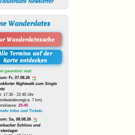
anderdate Newsletter
ne Wanderdates
ur Wanderdatesuche
Alle Termine auf der
Karte entdecken
et garantiert statt
tum: Fr, 07.08.26
ankfurter Nightwalk zum Single
rkt
t: 17:30 - 22:45 Uhr
endwanderung(ca. 7 km)
ersklasse:
25-45
 mehr Infos und Tickets
tum: Sa, 08.08.26
erbacher Schloss und
rstenlager