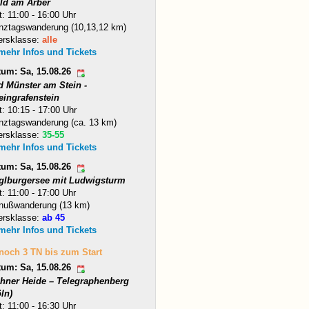
ld am Arber
t: 11:00 - 16:00 Uhr
nztagswanderung (10,13,12 km)
ersklasse:
alle
 mehr Infos und Tickets
tum: Sa, 15.08.26
d Münster am Stein -
eingrafenstein
t: 10:15 - 17:00 Uhr
nztagswanderung (ca. 13 km)
ersklasse:
35-55
 mehr Infos und Tickets
tum: Sa, 15.08.26
glburgersee mit Ludwigsturm
t: 11:00 - 17:00 Uhr
nußwanderung (13 km)
ersklasse:
ab 45
 mehr Infos und Tickets
 noch 3 TN bis zum Start
tum: Sa, 15.08.26
hner Heide – Telegraphenberg
ln)
t: 11:00 - 16:30 Uhr