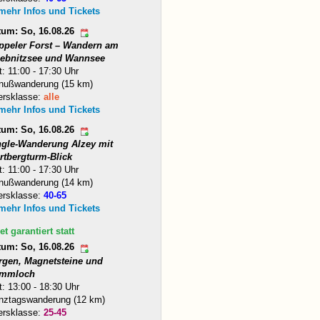
 mehr Infos und Tickets
tum: So, 16.08.26
ppeler Forst – Wandern am
iebnitzsee und Wannsee
t: 11:00 - 17:30 Uhr
nußwanderung (15 km)
ersklasse:
alle
 mehr Infos und Tickets
tum: So, 16.08.26
ngle-Wanderung Alzey mit
rtbergturm-Blick
t: 11:00 - 17:30 Uhr
nußwanderung (14 km)
ersklasse:
40-65
 mehr Infos und Tickets
et garantiert statt
tum: So, 16.08.26
rgen, Magnetsteine und
mmloch
t: 13:00 - 18:30 Uhr
nztagswanderung (12 km)
ersklasse:
25-45