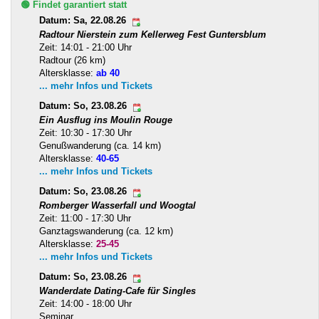
🟢 Findet garantiert statt
Datum: Sa, 22.08.26
Radtour Nierstein zum Kellerweg Fest Guntersblum
Zeit: 14:01 - 21:00 Uhr
Radtour (26 km)
Altersklasse:
ab 40
... mehr Infos und Tickets
Datum: So, 23.08.26
Ein Ausflug ins Moulin Rouge
Zeit: 10:30 - 17:30 Uhr
Genußwanderung (ca. 14 km)
Altersklasse:
40-65
... mehr Infos und Tickets
Datum: So, 23.08.26
Romberger Wasserfall und Woogtal
Zeit: 11:00 - 17:30 Uhr
Ganztagswanderung (ca. 12 km)
Altersklasse:
25-45
... mehr Infos und Tickets
Datum: So, 23.08.26
Wanderdate Dating-Cafe für Singles
Zeit: 14:00 - 18:00 Uhr
Seminar