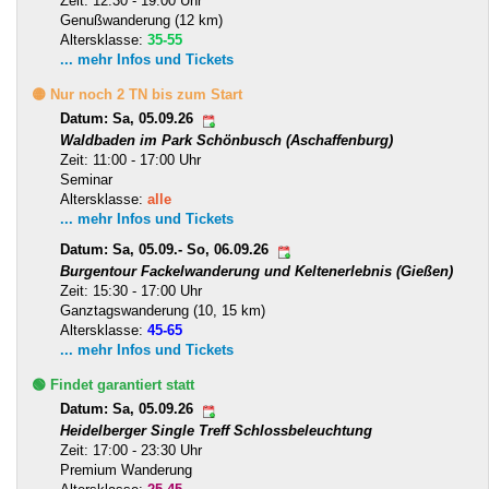
Zeit: 12:30 - 19:00 Uhr
Genußwanderung (12 km)
Altersklasse:
35-55
... mehr Infos und Tickets
🟡 Nur noch 2 TN bis zum Start
Datum: Sa, 05.09.26
Waldbaden im Park Schönbusch (Aschaffenburg)
Zeit: 11:00 - 17:00 Uhr
Seminar
Altersklasse:
alle
... mehr Infos und Tickets
Datum: Sa, 05.09.- So, 06.09.26
Burgentour Fackelwanderung und Keltenerlebnis (Gießen)
Zeit: 15:30 - 17:00 Uhr
Ganztagswanderung (10, 15 km)
Altersklasse:
45-65
... mehr Infos und Tickets
🟢 Findet garantiert statt
Datum: Sa, 05.09.26
Heidelberger Single Treff Schlossbeleuchtung
Zeit: 17:00 - 23:30 Uhr
Premium Wanderung