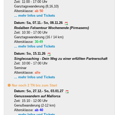
Zeit: 11:00 - 17:00 Uhr
Ganztagswanderung (8,16,10)
Altersklasse:
ab 50
... mehr Infos und Tickets
Datum: Sa, 07.11.- So, 08.11.26
Rodalben Felsentour Wochenende (Pirmasens)
Zeit: 10:30 - 17:00 Uhr
Ganztagswanderung (16 / 14 km)
Altersklasse:
30-49
... mehr Infos und Tickets
Datum: So, 15.11.26
Singlecoaching - Dein Weg zu einer erfüllten Partnerschaft
Zeit: 10:00 - 17:00 Uhr
Seminar
Altersklasse:
alle
... mehr Infos und Tickets
🟡 Nur noch 2 TN bis zum Start
Datum: So, 27.12.- So, 03.01.27
Genusswandern auf Mallorca
Zeit: 15:10 - 12:00 Uhr
Genußwanderung (2-12 km)
Altersklasse:
ab 40
... mehr Infos und Tickets