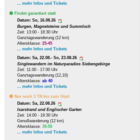
... mehr Infos und Tickets
🟢 Findet garantiert statt
Datum: So, 16.08.26
Burgen, Magnetsteine und Summloch
Zeit: 13:00 - 18:30 Uhr
Ganztagswanderung (12 km)
Altersklasse:
25-45
... mehr Infos und Tickets
Datum: Sa, 22.08.- So, 23.08.26
Singlewandern im Naturparadies Siebengebirge
Zeit: 11:00 - 17:00 Uhr
Ganztagswanderung (12,10)
Altersklasse:
ab 40
... mehr Infos und Tickets
🟡 Nur noch 3 TN bis zum Start
Datum: Sa, 22.08.26
Isarstrand und Englischer Garten
Zeit: 14:00 - 19:30 Uhr
Genußwanderung (12 km)
Altersklasse:
35-55
... mehr Infos und Tickets