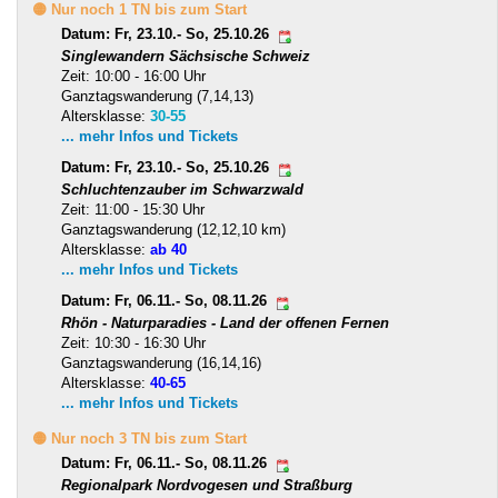
🟡 Nur noch 1 TN bis zum Start
Datum: Fr, 23.10.- So, 25.10.26
Singlewandern Sächsische Schweiz
Zeit: 10:00 - 16:00 Uhr
Ganztagswanderung (7,14,13)
Altersklasse:
30-55
... mehr Infos und Tickets
Datum: Fr, 23.10.- So, 25.10.26
Schluchtenzauber im Schwarzwald
Zeit: 11:00 - 15:30 Uhr
Ganztagswanderung (12,12,10 km)
Altersklasse:
ab 40
... mehr Infos und Tickets
Datum: Fr, 06.11.- So, 08.11.26
Rhön - Naturparadies - Land der offenen Fernen
Zeit: 10:30 - 16:30 Uhr
Ganztagswanderung (16,14,16)
Altersklasse:
40-65
... mehr Infos und Tickets
🟡 Nur noch 3 TN bis zum Start
Datum: Fr, 06.11.- So, 08.11.26
Regionalpark Nordvogesen und Straßburg