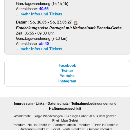
Ganztagswanderung (15,15,15)
Altersklasse:
40-65
... mehr Infos und Tickets
Datum: So, 16.05.- So, 23.05.27
Entdeckungsreise Portugal mit Nationalpark Peneda-Gerês
Zeit: 06:55 - 09:00 Uhr
Ganztagswanderung (7-13 km)
Altersklasse:
ab 40
... mehr Infos und Tickets
Facebook
Twitter
Youtube
Instagram
Impressum
·
Links
·
Datenschutz
·
Teilnahmebedingungen und
Haftungsausschluß
Wanderdate - Single Wanderungen. Für Singles über 20 aus dem ganzen
Rhein Main Gebiet
Frankfurt
·
Neu in Frankfurt
·
Partnersuche in Frankfurt
·
Flirten in Frankfurt
·
Radtouren Frankfurt
·
Social Events Frankfurt
·
Outdoor Kontakte