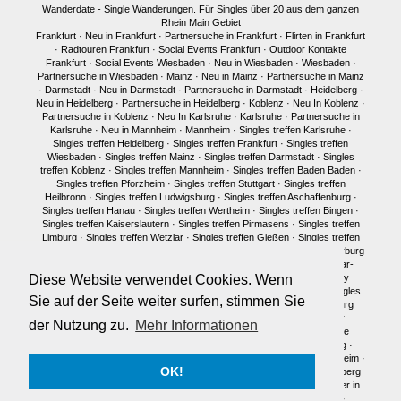
Wanderdate - Single Wanderungen. Für Singles über 20 aus dem ganzen
Rhein Main Gebiet
Frankfurt
·
Neu in Frankfurt
·
Partnersuche in Frankfurt
·
Flirten in Frankfurt
·
Radtouren Frankfurt
·
Social Events Frankfurt
·
Outdoor Kontakte
Frankfurt
·
Social Events Wiesbaden
·
Neu in Wiesbaden
·
Wiesbaden
·
Partnersuche in Wiesbaden
·
Mainz
·
Neu in Mainz
·
Partnersuche in Mainz
·
Darmstadt
·
Neu in Darmstadt
·
Partnersuche in Darmstadt
·
Heidelberg
·
Neu in Heidelberg
·
Partnersuche in Heidelberg
·
Koblenz
·
Neu In Koblenz
·
Partnersuche in Koblenz
·
Neu In Karlsruhe
·
Karlsruhe
·
Partnersuche in
Karlsruhe
·
Neu in Mannheim
·
Mannheim
·
Singles treffen Karlsruhe
·
Singles treffen Heidelberg
·
Singles treffen Frankfurt
·
Singles treffen
Wiesbaden
·
Singles treffen Mainz
·
Singles treffen Darmstadt
·
Singles
treffen Koblenz
·
Singles treffen Mannheim
·
Singles treffen Baden Baden
·
Singles treffen Pforzheim
·
Singles treffen Stuttgart
·
Singles treffen
Heilbronn
·
Singles treffen Ludwigsburg
·
Singles treffen Aschaffenburg
·
Singles treffen Hanau
·
Singles treffen Wertheim
·
Singles treffen Bingen
·
Singles treffen Kaiserslautern
·
Singles treffen Pirmasens
·
Singles treffen
Limburg
·
Singles treffen Wetzlar
·
Singles treffen Gießen
·
Singles treffen
Bonn
·
Singles treffen Köln
·
Singles treffen Siegen
·
Singles treffen Marburg
·
Singles treffen Würzburg
·
Singles treffen Fulda
·
Singles treffen Idar-
Diese Website verwendet Cookies. Wenn
Oberstein
·
Neu in München
·
Singles treffen München
·
Single Party
München
·
Single Treffen Pfalz
·
Singles München
·
Neu in Berlin
·
Singles
Sie auf der Seite weiter surfen, stimmen Sie
treffen Berlin
·
Single Party Berlin
·
Singles Berlin
·
Singles Regensburg
Single Männer Frankfurt
·
Single Frauen Frankfurt
·
Single Männer
der Nutzung zu.
Mehr Informationen
Darmstadt
·
Single Frauen Darmstadt
·
Single Männer Mainz
·
Single
Frauen Mainz
·
Single Frauen Wiesbaden
·
Single Frauen Heidelberg
·
Single Frauen
·
Single Männer
·
Singles in Karlsruhe
·
Singles in Mannheim
·
OK!
Single Frauen Marburg
·
Single Frauen Siegen
·
Single Männer Heidelberg
Traumpartner in Frankfurt
·
Traumpartner in Darmstadt
·
Traumpartner in
Mainz
·
Traumpartner in Wiesbaden
·
Traumpartner in Heidelberg
·