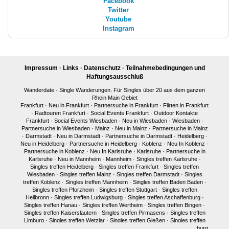
Facebook
Twitter
Youtube
Instagram
Impressum
·
Links
·
Datenschutz
·
Teilnahmebedingungen und
Haftungsausschluß
Wanderdate - Single Wanderungen. Für Singles über 20 aus dem ganzen
Rhein Main Gebiet
Frankfurt
·
Neu in Frankfurt
·
Partnersuche in Frankfurt
·
Flirten in Frankfurt
·
Radtouren Frankfurt
·
Social Events Frankfurt
·
Outdoor Kontakte
Frankfurt
·
Social Events Wiesbaden
·
Neu in Wiesbaden
·
Wiesbaden
·
Partnersuche in Wiesbaden
·
Mainz
·
Neu in Mainz
·
Partnersuche in Mainz
·
Darmstadt
·
Neu in Darmstadt
·
Partnersuche in Darmstadt
·
Heidelberg
·
Neu in Heidelberg
·
Partnersuche in Heidelberg
·
Koblenz
·
Neu In Koblenz
·
Partnersuche in Koblenz
·
Neu In Karlsruhe
·
Karlsruhe
·
Partnersuche in
Karlsruhe
·
Neu in Mannheim
·
Mannheim
·
Singles treffen Karlsruhe
·
Singles treffen Heidelberg
·
Singles treffen Frankfurt
·
Singles treffen
Wiesbaden
·
Singles treffen Mainz
·
Singles treffen Darmstadt
·
Singles
treffen Koblenz
·
Singles treffen Mannheim
·
Singles treffen Baden Baden
·
Singles treffen Pforzheim
·
Singles treffen Stuttgart
·
Singles treffen
Heilbronn
·
Singles treffen Ludwigsburg
·
Singles treffen Aschaffenburg
·
Singles treffen Hanau
·
Singles treffen Wertheim
·
Singles treffen Bingen
·
Singles treffen Kaiserslautern
·
Singles treffen Pirmasens
·
Singles treffen
Limburg
·
Singles treffen Wetzlar
·
Singles treffen Gießen
·
Singles treffen
Bonn
·
Singles treffen Köln
·
Singles treffen Siegen
·
Singles treffen Marburg