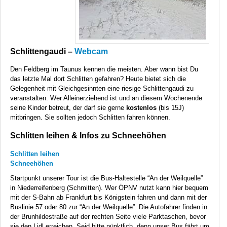
Schlittengaudi –
Webcam
Den Feldberg im Taunus kennen die meisten. Aber wann bist Du
das letzte Mal dort Schlitten gefahren? Heute bietet sich die
Gelegenheit mit Gleichgesinnten eine riesige Schlittengaudi zu
veranstalten. Wer Alleinerziehend ist und an diesem Wochenende
seine Kinder betreut, der darf sie gerne
kostenlos
(bis 15J)
mitbringen. Sie sollten jedoch Schlitten fahren können.
Schlitten leihen & Infos zu Schneehöhen
Schlitten leihen
Schneehöhen
Startpunkt unserer Tour ist die Bus-Haltestelle “An der Weilquelle”
in Niederreifenberg (Schmitten). Wer
ÖPNV
nutzt kann hier bequem
mit der S-Bahn ab Frankfurt bis Königstein fahren und dann mit der
Buslinie 57 oder 80 zur “An der Weilquelle”. Die Autofahrer finden in
der Brunhildestraße auf der rechten Seite viele Parktaschen, bevor
sie den Lidl erreichen. Seid bitte pünktlich, denn unser Bus fährt um