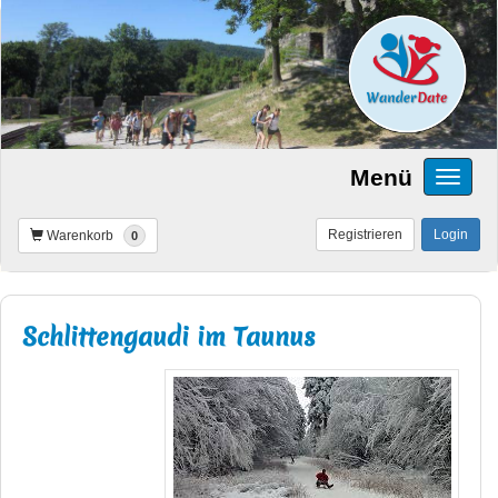
Menü
Registrieren
Login
Warenkorb
0
Schlittengaudi im Taunus