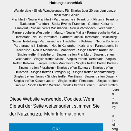
Haftungsausschluß
Wanderdate - Single Wanderungen. Für Singles über 20 aus dem ganzen
Rhein Main Gebiet
Frankfurt
·
Neu in Frankfurt
·
Partnersuche in Frankfurt
·
Flirten in Frankfurt
·
Radtouren Frankfurt
·
Social Events Frankfurt
·
Outdoor Kontakte
Frankfurt
·
Social Events Wiesbaden
·
Neu in Wiesbaden
·
Wiesbaden
·
Partnersuche in Wiesbaden
·
Mainz
·
Neu in Mainz
·
Partnersuche in Mainz
·
Darmstadt
·
Neu in Darmstadt
·
Partnersuche in Darmstadt
·
Heidelberg
·
Neu in Heidelberg
·
Partnersuche in Heidelberg
·
Koblenz
·
Neu In Koblenz
·
Partnersuche in Koblenz
·
Neu In Karlsruhe
·
Karlsruhe
·
Partnersuche in
Karlsruhe
·
Neu in Mannheim
·
Mannheim
·
Singles treffen Karlsruhe
·
Singles treffen Heidelberg
·
Singles treffen Frankfurt
·
Singles treffen
Wiesbaden
·
Singles treffen Mainz
·
Singles treffen Darmstadt
·
Singles
treffen Koblenz
·
Singles treffen Mannheim
·
Singles treffen Baden Baden
·
Singles treffen Pforzheim
·
Singles treffen Stuttgart
·
Singles treffen
Heilbronn
·
Singles treffen Ludwigsburg
·
Singles treffen Aschaffenburg
·
Singles treffen Hanau
·
Singles treffen Wertheim
·
Singles treffen Bingen
·
Singles treffen Kaiserslautern
·
Singles treffen Pirmasens
·
Singles treffen
Limburg
·
Singles treffen Wetzlar
·
Singles treffen Gießen
·
Singles treffen
Bonn
·
Singles treffen Köln
·
Singles treffen Siegen
·
Singles treffen Marburg
·
Singles treffen Würzburg
·
Singles treffen Fulda
·
Singles treffen Idar-
Oberstein
·
Neu in München
·
Singles treffen München
·
Single Party
Diese Website verwendet Cookies. Wenn
München
·
Single Treffen Pfalz
·
Singles München
·
Neu in Berlin
·
Singles
Sie auf der Seite weiter surfen, stimmen Sie
treffen Berlin
·
Single Party Berlin
·
Singles Berlin
·
Singles Regensburg
Single Männer Frankfurt
·
Single Frauen Frankfurt
·
Single Männer
der Nutzung zu.
Mehr Informationen
Darmstadt
·
Single Frauen Darmstadt
·
Single Männer Mainz
·
Single
Frauen Mainz
·
Single Frauen Wiesbaden
·
Single Frauen Heidelberg
·
Single Frauen
·
Single Männer
·
Singles in Karlsruhe
·
Singles in Mannheim
·
OK!
Single Frauen Marburg
·
Single Frauen Siegen
·
Single Männer Heidelberg