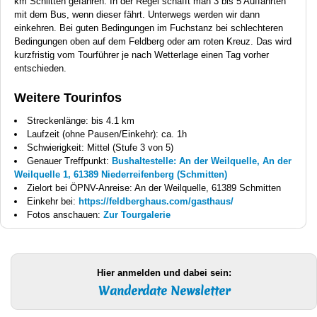
km Schlitten gefahren. In der Regel schafft man 3 bis 5 Auffahrten
mit dem Bus, wenn dieser fährt. Unterwegs werden wir dann
einkehren. Bei guten Bedingungen im Fuchstanz bei schlechteren
Bedingungen oben auf dem Feldberg oder am roten Kreuz. Das wird
kurzfristig vom Tourführer je nach Wetterlage einen Tag vorher
entschieden.
Weitere Tourinfos
Streckenlänge: bis 4.1 km
Laufzeit (ohne Pausen/Einkehr): ca. 1h
Schwierigkeit: Mittel (Stufe 3 von 5)
Genauer Treffpunkt:
Bushaltestelle: An der Weilquelle, An der
Weilquelle 1, 61389 Niederreifenberg (Schmitten)
Zielort bei ÖPNV-Anreise: An der Weilquelle, 61389 Schmitten
Einkehr bei:
https://feldberghaus.com/gasthaus/
Fotos anschauen:
Zur Tourgalerie
Hier anmelden und dabei sein:
Wanderdate Newsletter