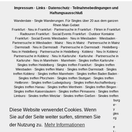
Impressum
·
Links
·
Datenschutz
·
Teilnahmebedingungen und
Haftungsausschluß
Wanderdate - Single Wanderungen. Für Singles über 20 aus dem ganzen
Rhein Main Gebiet
Frankfurt
·
Neu in Frankfurt
·
Partnersuche in Frankfurt
·
Flirten in Frankfurt
·
Radtouren Frankfurt
·
Social Events Frankfurt
·
Outdoor Kontakte
Frankfurt
·
Social Events Wiesbaden
·
Neu in Wiesbaden
·
Wiesbaden
·
Partnersuche in Wiesbaden
·
Mainz
·
Neu in Mainz
·
Partnersuche in Mainz
·
Darmstadt
·
Neu in Darmstadt
·
Partnersuche in Darmstadt
·
Heidelberg
·
Neu in Heidelberg
·
Partnersuche in Heidelberg
·
Koblenz
·
Neu In Koblenz
·
Partnersuche in Koblenz
·
Neu In Karlsruhe
·
Karlsruhe
·
Partnersuche in
Karlsruhe
·
Neu in Mannheim
·
Mannheim
·
Singles treffen Karlsruhe
·
Singles treffen Heidelberg
·
Singles treffen Frankfurt
·
Singles treffen
Wiesbaden
·
Singles treffen Mainz
·
Singles treffen Darmstadt
·
Singles
treffen Koblenz
·
Singles treffen Mannheim
·
Singles treffen Baden Baden
·
Singles treffen Pforzheim
·
Singles treffen Stuttgart
·
Singles treffen
Heilbronn
·
Singles treffen Ludwigsburg
·
Singles treffen Aschaffenburg
·
Singles treffen Hanau
·
Singles treffen Wertheim
·
Singles treffen Bingen
·
Singles treffen Kaiserslautern
·
Singles treffen Pirmasens
·
Singles treffen
Limburg
·
Singles treffen Wetzlar
·
Singles treffen Gießen
·
Singles treffen
Bonn
·
Singles treffen Köln
·
Singles treffen Siegen
·
Singles treffen Marburg
·
Singles treffen Würzburg
·
Singles treffen Fulda
·
Singles treffen Idar-
Diese Website verwendet Cookies. Wenn
Oberstein
·
Neu in München
·
Singles treffen München
·
Single Party
München
·
Single Treffen Pfalz
·
Singles München
·
Neu in Berlin
·
Singles
Sie auf der Seite weiter surfen, stimmen Sie
treffen Berlin
·
Single Party Berlin
·
Singles Berlin
·
Singles Regensburg
Single Männer Frankfurt
·
Single Frauen Frankfurt
·
Single Männer
der Nutzung zu.
Mehr Informationen
Darmstadt
·
Single Frauen Darmstadt
·
Single Männer Mainz
·
Single
Frauen Mainz
·
Single Frauen Wiesbaden
·
Single Frauen Heidelberg
·