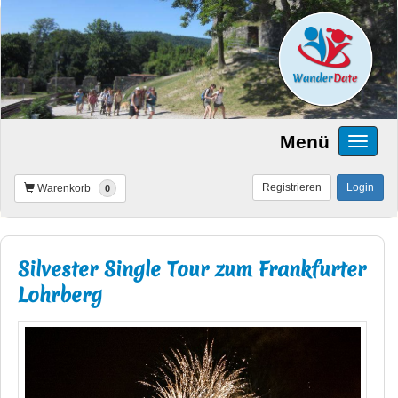
Menü
Registrieren
Login
Warenkorb
0
Silvester Single Tour zum Frankfurter
Lohrberg