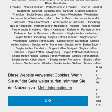
Rhein Main Gebiet
Frankfurt
·
Neu in Frankfurt
·
Partnersuche in Frankfurt
·
Flirten in Frankfurt
·
Radtouren Frankfurt
·
Social Events Frankfurt
·
Outdoor Kontakte
Frankfurt
·
Social Events Wiesbaden
·
Neu in Wiesbaden
·
Wiesbaden
·
Partnersuche in Wiesbaden
·
Mainz
·
Neu in Mainz
·
Partnersuche in Mainz
·
Darmstadt
·
Neu in Darmstadt
·
Partnersuche in Darmstadt
·
Heidelberg
·
Neu in Heidelberg
·
Partnersuche in Heidelberg
·
Koblenz
·
Neu In Koblenz
·
Partnersuche in Koblenz
·
Neu In Karlsruhe
·
Karlsruhe
·
Partnersuche in
Karlsruhe
·
Neu in Mannheim
·
Mannheim
·
Singles treffen Karlsruhe
·
Singles treffen Heidelberg
·
Singles treffen Frankfurt
·
Singles treffen
Wiesbaden
·
Singles treffen Mainz
·
Singles treffen Darmstadt
·
Singles
treffen Koblenz
·
Singles treffen Mannheim
·
Singles treffen Baden Baden
·
Singles treffen Pforzheim
·
Singles treffen Stuttgart
·
Singles treffen
Heilbronn
·
Singles treffen Ludwigsburg
·
Singles treffen Aschaffenburg
·
Singles treffen Hanau
·
Singles treffen Wertheim
·
Singles treffen Bingen
·
Singles treffen Kaiserslautern
·
Singles treffen Pirmasens
·
Singles treffen
Limburg
·
Singles treffen Wetzlar
·
Singles treffen Gießen
·
Singles treffen
Bonn
·
Singles treffen Köln
·
Singles treffen Siegen
·
Singles treffen Marburg
·
Singles treffen Würzburg
·
Singles treffen Fulda
·
Singles treffen Idar-
Oberstein
·
Neu in München
·
Singles treffen München
·
Single Party
Diese Website verwendet Cookies. Wenn
München
·
Single Treffen Pfalz
·
Singles München
·
Neu in Berlin
·
Singles
Sie auf der Seite weiter surfen, stimmen Sie
treffen Berlin
·
Single Party Berlin
·
Singles Berlin
·
Singles Regensburg
Single Männer Frankfurt
·
Single Frauen Frankfurt
·
Single Männer
der Nutzung zu.
Mehr Informationen
Darmstadt
·
Single Frauen Darmstadt
·
Single Männer Mainz
·
Single
Frauen Mainz
·
Single Frauen Wiesbaden
·
Single Frauen Heidelberg
·
Single Frauen
·
Single Männer
·
Singles in Karlsruhe
·
Singles in Mannheim
·
OK!
Single Frauen Marburg
·
Single Frauen Siegen
·
Single Männer Heidelberg
Traumpartner in Frankfurt
·
Traumpartner in Darmstadt
·
Traumpartner in
Mainz
·
Traumpartner in Wiesbaden
·
Traumpartner in Heidelberg
·
Traumpartner in München