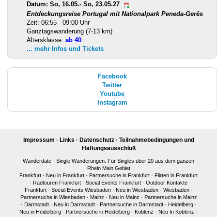
Datum: So, 16.05.- So, 23.05.27
Entdeckungsreise Portugal mit Nationalpark Peneda-Gerês
Zeit: 06:55 - 09:00 Uhr
Ganztagswanderung (7-13 km)
Altersklasse:
ab 40
... mehr Infos und Tickets
Facebook
Twitter
Youtube
Instagram
Impressum
·
Links
·
Datenschutz
·
Teilnahmebedingungen und
Haftungsausschluß
Wanderdate - Single Wanderungen. Für Singles über 20 aus dem ganzen
Rhein Main Gebiet
Frankfurt
·
Neu in Frankfurt
·
Partnersuche in Frankfurt
·
Flirten in Frankfurt
·
Radtouren Frankfurt
·
Social Events Frankfurt
·
Outdoor Kontakte
Frankfurt
·
Social Events Wiesbaden
·
Neu in Wiesbaden
·
Wiesbaden
·
Partnersuche in Wiesbaden
·
Mainz
·
Neu in Mainz
·
Partnersuche in Mainz
·
Darmstadt
·
Neu in Darmstadt
·
Partnersuche in Darmstadt
·
Heidelberg
·
Neu in Heidelberg
·
Partnersuche in Heidelberg
·
Koblenz
·
Neu In Koblenz
·