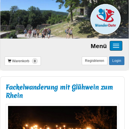
Menü
Registrieren
Login
Warenkorb
0
Fackelwanderung mit Glühwein zum
Rhein