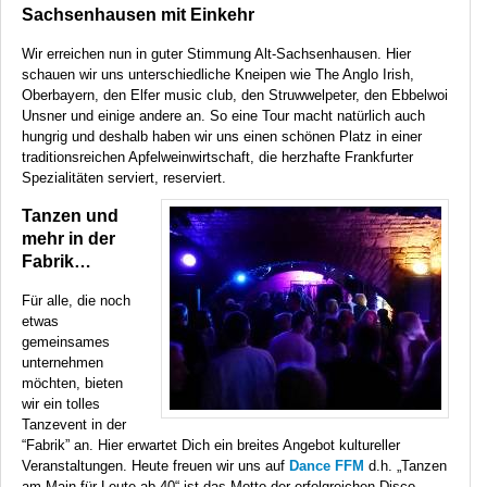
Sachsenhausen mit Einkehr
Wir erreichen nun in guter Stimmung Alt-Sachsenhausen. Hier
schauen wir uns unterschiedliche Kneipen wie The Anglo Irish,
Oberbayern, den Elfer music club, den Struwwelpeter, den Ebbelwoi
Unsner und einige andere an. So eine Tour macht natürlich auch
hungrig und deshalb haben wir uns einen schönen Platz in einer
traditionsreichen Apfelweinwirtschaft, die herzhafte Frankfurter
Spezialitäten serviert, reserviert.
Tanzen und
mehr in der
Fabrik…
Für alle, die noch
etwas
gemeinsames
unternehmen
möchten, bieten
wir ein tolles
Tanzevent in der
“Fabrik” an. Hier erwartet Dich ein breites Angebot kultureller
Veranstaltungen. Heute freuen wir uns auf
Dance
FFM
d.h. „Tanzen
am Main für Leute ab 40“ ist das Motto der erfolgreichen Disco-