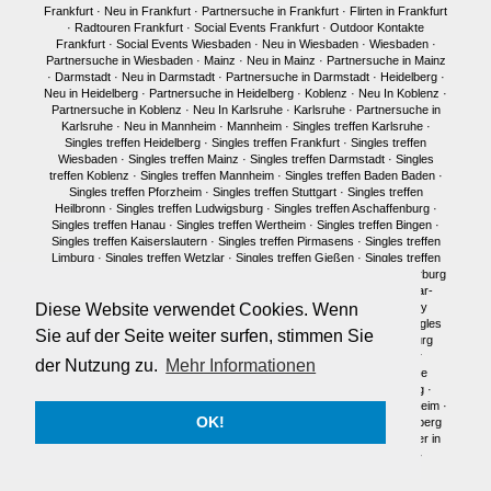
Frankfurt
·
Neu in Frankfurt
·
Partnersuche in Frankfurt
·
Flirten in Frankfurt
·
Radtouren Frankfurt
·
Social Events Frankfurt
·
Outdoor Kontakte
Frankfurt
·
Social Events Wiesbaden
·
Neu in Wiesbaden
·
Wiesbaden
·
Partnersuche in Wiesbaden
·
Mainz
·
Neu in Mainz
·
Partnersuche in Mainz
·
Darmstadt
·
Neu in Darmstadt
·
Partnersuche in Darmstadt
·
Heidelberg
·
Neu in Heidelberg
·
Partnersuche in Heidelberg
·
Koblenz
·
Neu In Koblenz
·
Partnersuche in Koblenz
·
Neu In Karlsruhe
·
Karlsruhe
·
Partnersuche in
Karlsruhe
·
Neu in Mannheim
·
Mannheim
·
Singles treffen Karlsruhe
·
Singles treffen Heidelberg
·
Singles treffen Frankfurt
·
Singles treffen
Wiesbaden
·
Singles treffen Mainz
·
Singles treffen Darmstadt
·
Singles
treffen Koblenz
·
Singles treffen Mannheim
·
Singles treffen Baden Baden
·
Singles treffen Pforzheim
·
Singles treffen Stuttgart
·
Singles treffen
Heilbronn
·
Singles treffen Ludwigsburg
·
Singles treffen Aschaffenburg
·
Singles treffen Hanau
·
Singles treffen Wertheim
·
Singles treffen Bingen
·
Singles treffen Kaiserslautern
·
Singles treffen Pirmasens
·
Singles treffen
Limburg
·
Singles treffen Wetzlar
·
Singles treffen Gießen
·
Singles treffen
Bonn
·
Singles treffen Köln
·
Singles treffen Siegen
·
Singles treffen Marburg
·
Singles treffen Würzburg
·
Singles treffen Fulda
·
Singles treffen Idar-
Oberstein
·
Neu in München
·
Singles treffen München
·
Single Party
Diese Website verwendet Cookies. Wenn
München
·
Single Treffen Pfalz
·
Singles München
·
Neu in Berlin
·
Singles
Sie auf der Seite weiter surfen, stimmen Sie
treffen Berlin
·
Single Party Berlin
·
Singles Berlin
·
Singles Regensburg
Single Männer Frankfurt
·
Single Frauen Frankfurt
·
Single Männer
der Nutzung zu.
Mehr Informationen
Darmstadt
·
Single Frauen Darmstadt
·
Single Männer Mainz
·
Single
Frauen Mainz
·
Single Frauen Wiesbaden
·
Single Frauen Heidelberg
·
Single Frauen
·
Single Männer
·
Singles in Karlsruhe
·
Singles in Mannheim
·
OK!
Single Frauen Marburg
·
Single Frauen Siegen
·
Single Männer Heidelberg
Traumpartner in Frankfurt
·
Traumpartner in Darmstadt
·
Traumpartner in
Mainz
·
Traumpartner in Wiesbaden
·
Traumpartner in Heidelberg
·
Traumpartner in München