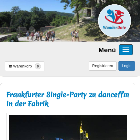
Menü
Registrieren
Login
Warenkorb
0
Frankfurter Single-Party zu danceffm
in der Fabrik