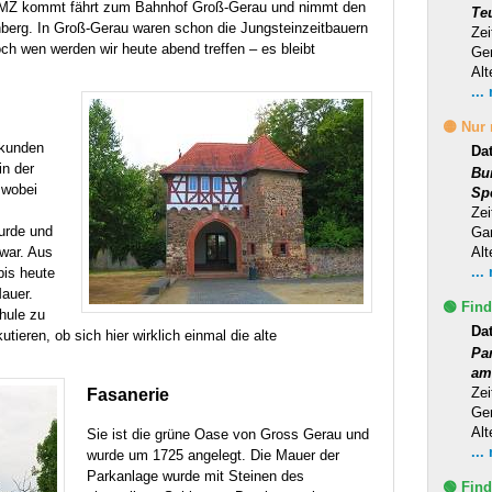
 / MZ kommt fährt zum Bahnhof Groß-Gerau und nimmt den
Te
erg. In Groß-Gerau waren schon die Jungsteinzeitbauern
Zei
ch wen werden wir heute abend treffen – es bleibt
Ge
Alt
...
🟡 Nur
rkunden
Da
in der
Bu
 wobei
Sp
Zei
urde und
Ga
war. Aus
Alt
...
bis heute
Mauer.
🟢 Find
hule zu
Da
eren, ob sich hier wirklich einmal die alte
Pa
am
Zei
Fasanerie
Ge
Alt
Sie ist die grüne Oase von Gross Gerau und
...
wurde um 1725 angelegt. Die Mauer der
Parkanlage wurde mit Steinen des
🟢 Find