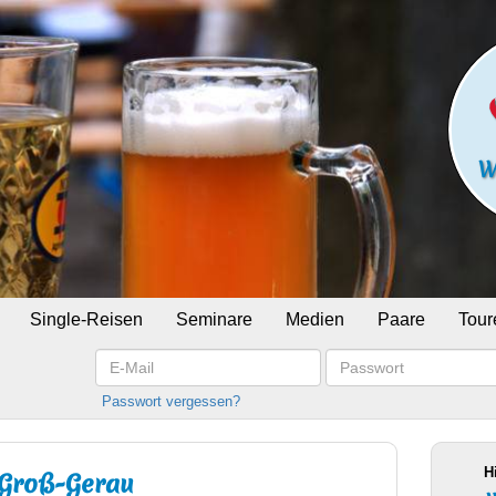
Single-Reisen
Seminare
Medien
Paare
Tour
E-
Passwort
Mail
Passwort vergessen?
H
 Groß-Gerau