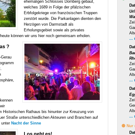
ehemaligen Schlosses Dornberg gebaut,
Dat
welches 1689 in Folge der pfälzischen
Ur
Erbfolgekriege von französischen Truppen
Wa
zerstört wurde. Die Parkanlagen dienten den
Zei
Herzögen von Darmstadt als
Ga
Erholungsgebiet sowie als privates
Alt
 heute können wir uns hier noch gemeinsam erholen.
...
das ?
Da
Ba
-Gerau
Rh
Programm
Zei
k.
Ga
n
Alt
osphäre,
...
Da
Eg
Zei
 kennen
Ge
wir
Alt
m Historischen Rathaus bis hinunter zur Kreuzung von
...
uer Straße unterschiedlichen Akteuren und Branchen auf
 unter
Nacht der Sinne
🟡 Nur
Da
Los geht es!