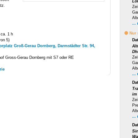
Lo
tz.
Zei
Ga
Alt
...
🟡 Nur
 ca. 1 h
von 5)
Da
rplatz Groß-Gerau Dornberg, Darmstädter Str. 94,
Al
Dh
Zei
hof Gross-Gerau Dornberg mit S7 oder RE
Ga
Alt
rie
...
Da
Tra
im
Zei
Pr
Alt
...
Da
Si
Wa