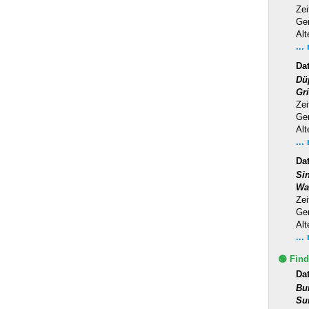
Zei
Ge
Alt
...
Da
Dü
Gr
Zei
Ge
Alt
...
Da
Si
Wa
Zei
Ge
Alt
...
🟢 Find
Da
Bu
Su