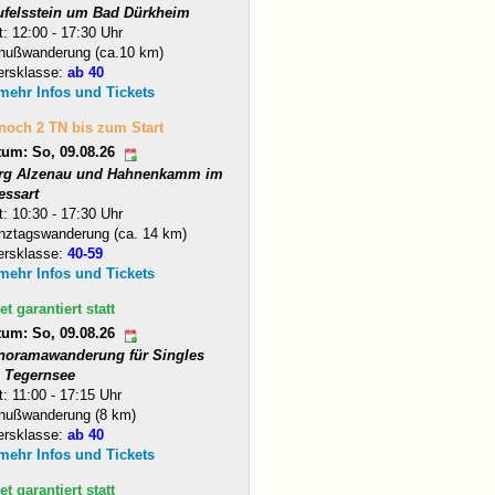
ufelsstein um Bad Dürkheim
t: 12:00 - 17:30 Uhr
nußwanderung (ca.10 km)
ersklasse:
ab 40
 mehr Infos und Tickets
 noch 2 TN bis zum Start
tum: So, 09.08.26
rg Alzenau und Hahnenkamm im
essart
t: 10:30 - 17:30 Uhr
nztagswanderung (ca. 14 km)
ersklasse:
40-59
 mehr Infos und Tickets
et garantiert statt
tum: So, 09.08.26
noramawanderung für Singles
 Tegernsee
t: 11:00 - 17:15 Uhr
nußwanderung (8 km)
ersklasse:
ab 40
 mehr Infos und Tickets
et garantiert statt