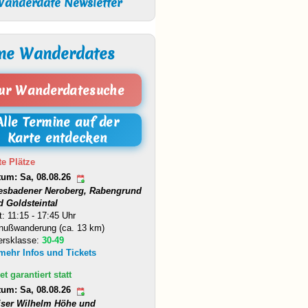
anderdate Newsletter
ne Wanderdates
ur Wanderdatesuche
Alle Termine auf der
Karte entdecken
te Plätze
tum: Sa, 08.08.26
esbadener Neroberg, Rabengrund
d Goldsteintal
t: 11:15 - 17:45 Uhr
nußwanderung (ca. 13 km)
ersklasse:
30-49
 mehr Infos und Tickets
et garantiert statt
tum: Sa, 08.08.26
iser Wilhelm Höhe und