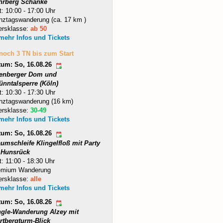
hrberg Schänke
t: 10:00 - 17:00 Uhr
nztagswanderung (ca. 17 km )
ersklasse:
ab 50
 mehr Infos und Tickets
 noch 3 TN bis zum Start
tum: So, 16.08.26
tenberger Dom und
ünntalsperre (Köln)
t: 10:30 - 17:30 Uhr
nztagswanderung (16 km)
ersklasse:
30-49
 mehr Infos und Tickets
tum: So, 16.08.26
umschleife Klingelfloß mit Party
 Hunsrück
t: 11:00 - 18:30 Uhr
emium Wanderung
ersklasse:
alle
 mehr Infos und Tickets
tum: So, 16.08.26
ngle-Wanderung Alzey mit
rtbergturm-Blick