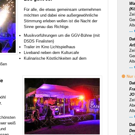
Wa
(Kö
Für alle, die etwas gemeinsam unternehmen
Zei
möchten und dabei eine außergewöhnliche
Ge
Stimmung erleben wollen ist die Nacht der
Alt
Sinne genau das Richtige.
...
Musikvorführungen um die
GGV
-Bühne (mit
Da
DSDS
Finalisten)
Ar
Trailer im Kino Lichtspielhaus
Zei
Liveband neben dem Kulturcafe
Ge
Kulinarische Köstlichkeiten auf dem
Alt
eßen
...
🟡 Nur
le
Da
Fr
JO
öhl
Zei
,
Ab
Alt
...
chönsten
 wer weiß
Da
und
Der
essen