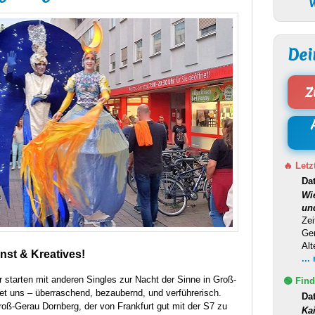
W
Dei
Z
🔥 Letz
Da
Wi
un
Zei
Ge
Alt
nst & Kreatives!
...
r starten mit anderen Singles zur Nacht der Sinne in Groß-
🟢 Find
t uns – überraschend, bezaubernd, und verführerisch.
Da
oß-Gerau Dornberg, der von Frankfurt gut mit der S7 zu
Ka