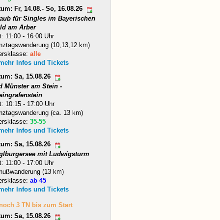
um: Fr, 14.08.- So, 16.08.26
laub für Singles im Bayerischen
ld am Arber
t: 11:00 - 16:00 Uhr
nztagswanderung (10,13,12 km)
ersklasse:
alle
 mehr Infos und Tickets
tum: Sa, 15.08.26
d Münster am Stein -
eingrafenstein
t: 10:15 - 17:00 Uhr
nztagswanderung (ca. 13 km)
ersklasse:
35-55
 mehr Infos und Tickets
tum: Sa, 15.08.26
glburgersee mit Ludwigsturm
t: 11:00 - 17:00 Uhr
nußwanderung (13 km)
ersklasse:
ab 45
 mehr Infos und Tickets
 noch 3 TN bis zum Start
tum: Sa, 15.08.26