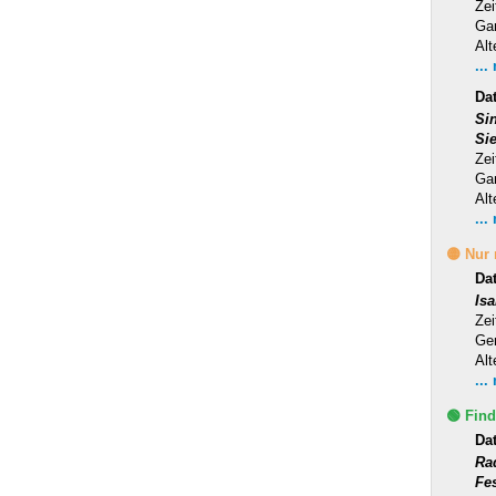
Zei
Ga
Alt
...
Dat
Si
Si
Zei
Ga
Alt
...
🟡 Nur
Da
Is
Zei
Ge
Alt
...
🟢 Find
Da
Ra
Fe