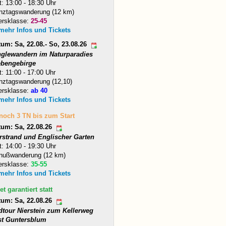
t: 13:00 - 18:30 Uhr
nztagswanderung (12 km)
ersklasse:
25-45
 mehr Infos und Tickets
um: Sa, 22.08.- So, 23.08.26
nglewandern im Naturparadies
ebengebirge
t: 11:00 - 17:00 Uhr
nztagswanderung (12,10)
ersklasse:
ab 40
 mehr Infos und Tickets
 noch 3 TN bis zum Start
tum: Sa, 22.08.26
arstrand und Englischer Garten
t: 14:00 - 19:30 Uhr
nußwanderung (12 km)
ersklasse:
35-55
 mehr Infos und Tickets
et garantiert statt
tum: Sa, 22.08.26
dtour Nierstein zum Kellerweg
st Guntersblum