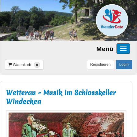
Menü
Registrieren
Login
Warenkorb
0
Wetterau - Musik im Schlosskeller
Windecken