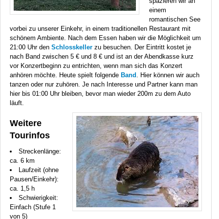
spazieren wir an
einem
romantischen See
vorbei zu unserer Einkehr, in einem traditionellen Restaurant mit
schönem Ambiente. Nach dem Essen haben wir die Möglichkeit um
21:00 Uhr den
Schlosskeller
zu besuchen. Der Eintritt kostet je
nach Band zwischen 5 € und 8 € und ist an der Abendkasse kurz
vor Konzertbeginn zu entrichten, wenn man sich das Konzert
anhören möchte. Heute spielt folgende
Band
. Hier können wir auch
tanzen oder nur zuhören. Je nach Interesse und Partner kann man
hier bis 01:00 Uhr bleiben, bevor man wieder 200m zu dem Auto
läuft.
Weitere
Tourinfos
Streckenlänge:
ca. 6 km
Laufzeit (ohne
Pausen/Einkehr):
ca. 1,5 h
Schwierigkeit:
Einfach (Stufe 1
von 5)