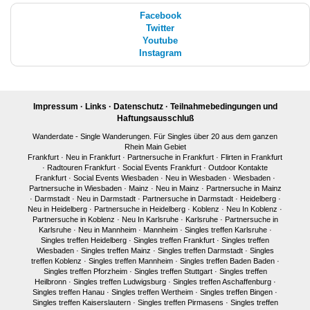
Facebook
Twitter
Youtube
Instagram
Impressum
·
Links
·
Datenschutz
·
Teilnahmebedingungen und
Haftungsausschluß
Wanderdate - Single Wanderungen. Für Singles über 20 aus dem ganzen
Rhein Main Gebiet
Frankfurt
·
Neu in Frankfurt
·
Partnersuche in Frankfurt
·
Flirten in Frankfurt
·
Radtouren Frankfurt
·
Social Events Frankfurt
·
Outdoor Kontakte
Frankfurt
·
Social Events Wiesbaden
·
Neu in Wiesbaden
·
Wiesbaden
·
Partnersuche in Wiesbaden
·
Mainz
·
Neu in Mainz
·
Partnersuche in Mainz
·
Darmstadt
·
Neu in Darmstadt
·
Partnersuche in Darmstadt
·
Heidelberg
·
Neu in Heidelberg
·
Partnersuche in Heidelberg
·
Koblenz
·
Neu In Koblenz
·
Partnersuche in Koblenz
·
Neu In Karlsruhe
·
Karlsruhe
·
Partnersuche in
Karlsruhe
·
Neu in Mannheim
·
Mannheim
·
Singles treffen Karlsruhe
·
Singles treffen Heidelberg
·
Singles treffen Frankfurt
·
Singles treffen
Wiesbaden
·
Singles treffen Mainz
·
Singles treffen Darmstadt
·
Singles
treffen Koblenz
·
Singles treffen Mannheim
·
Singles treffen Baden Baden
·
Singles treffen Pforzheim
·
Singles treffen Stuttgart
·
Singles treffen
Heilbronn
·
Singles treffen Ludwigsburg
·
Singles treffen Aschaffenburg
·
Singles treffen Hanau
·
Singles treffen Wertheim
·
Singles treffen Bingen
·
Singles treffen Kaiserslautern
·
Singles treffen Pirmasens
·
Singles treffen