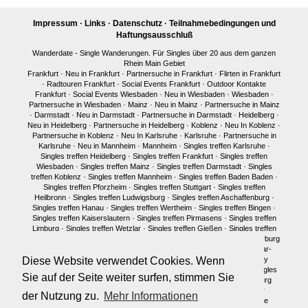
Impressum
·
Links
·
Datenschutz
·
Teilnahmebedingungen und
Haftungsausschluß
Wanderdate - Single Wanderungen. Für Singles über 20 aus dem ganzen
Rhein Main Gebiet
Frankfurt
·
Neu in Frankfurt
·
Partnersuche in Frankfurt
·
Flirten in Frankfurt
·
Radtouren Frankfurt
·
Social Events Frankfurt
·
Outdoor Kontakte
Frankfurt
·
Social Events Wiesbaden
·
Neu in Wiesbaden
·
Wiesbaden
·
Partnersuche in Wiesbaden
·
Mainz
·
Neu in Mainz
·
Partnersuche in Mainz
·
Darmstadt
·
Neu in Darmstadt
·
Partnersuche in Darmstadt
·
Heidelberg
·
Neu in Heidelberg
·
Partnersuche in Heidelberg
·
Koblenz
·
Neu In Koblenz
·
Partnersuche in Koblenz
·
Neu In Karlsruhe
·
Karlsruhe
·
Partnersuche in
Karlsruhe
·
Neu in Mannheim
·
Mannheim
·
Singles treffen Karlsruhe
·
Singles treffen Heidelberg
·
Singles treffen Frankfurt
·
Singles treffen
Wiesbaden
·
Singles treffen Mainz
·
Singles treffen Darmstadt
·
Singles
treffen Koblenz
·
Singles treffen Mannheim
·
Singles treffen Baden Baden
·
Singles treffen Pforzheim
·
Singles treffen Stuttgart
·
Singles treffen
Heilbronn
·
Singles treffen Ludwigsburg
·
Singles treffen Aschaffenburg
·
Singles treffen Hanau
·
Singles treffen Wertheim
·
Singles treffen Bingen
·
Singles treffen Kaiserslautern
·
Singles treffen Pirmasens
·
Singles treffen
Limburg
·
Singles treffen Wetzlar
·
Singles treffen Gießen
·
Singles treffen
Bonn
·
Singles treffen Köln
·
Singles treffen Siegen
·
Singles treffen Marburg
·
Singles treffen Würzburg
·
Singles treffen Fulda
·
Singles treffen Idar-
Diese Website verwendet Cookies. Wenn
Oberstein
·
Neu in München
·
Singles treffen München
·
Single Party
München
·
Single Treffen Pfalz
·
Singles München
·
Neu in Berlin
·
Singles
Sie auf der Seite weiter surfen, stimmen Sie
treffen Berlin
·
Single Party Berlin
·
Singles Berlin
·
Singles Regensburg
Single Männer Frankfurt
·
Single Frauen Frankfurt
·
Single Männer
der Nutzung zu.
Mehr Informationen
Darmstadt
·
Single Frauen Darmstadt
·
Single Männer Mainz
·
Single