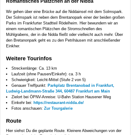
Romantisches Plätzchen an der Nidda
Wir gehen über eine Brücke auf die Niddainsel mit dem Solmspark.
Der Solmspark ist neben dem Brentanopark einer der beiden großen
Parks im Frankfurter Stadtteil Rödelheim. Hier bewundern wir an
einem romantischen Plätzchen die Stromschnellen des
Mühlgrabens, der in die Nidda fließt oder vielleicht auch mehr. Über
den Bretanonpark geht es zu den Petrihäusen mit anschließender
Einkher.
Weitere Tourinfos
Streckenlänge: Ca. 13 km
Laufzeit (ohne Pausen/Einkehr): ca. 3 h
Schwierigkeit: Leicht-Mittel (Stufe 2 von 5)
Genauer Treffpunkt:
Parkplatz Brentanobad in Frankfurt,
Ludwig-Landmann-Straße 344, 60487 Frankfurt am Main
Zielort bei ÖPNV-Anreise: U-Bahn Station Hausener Weg
Einkehr bei:
https://restaurant-nidda.de/
Fotos anschauen:
Zur Tourgalerie
Route
Hier siehst Du die geplante Route. Kleinere Abweichungen von der