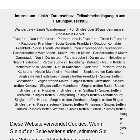
Impressum
·
Links
·
Datenschutz
·
Teilnahmebedingungen und
Haftungsausschluß
Wanderdate - Single Wanderungen. Für Singles über 20 aus dem ganzen
Rhein Main Gebiet
Frankfurt
·
Neu in Frankfurt
·
Partnersuche in Frankfurt
·
Flirten in Frankfurt
·
Radtouren Frankfurt
·
Social Events Frankfurt
·
Outdoor Kontakte
Frankfurt
·
Social Events Wiesbaden
·
Neu in Wiesbaden
·
Wiesbaden
·
Partnersuche in Wiesbaden
·
Mainz
·
Neu in Mainz
·
Partnersuche in Mainz
·
Darmstadt
·
Neu in Darmstadt
·
Partnersuche in Darmstadt
·
Heidelberg
·
Neu in Heidelberg
·
Partnersuche in Heidelberg
·
Koblenz
·
Neu In Koblenz
·
Partnersuche in Koblenz
·
Neu In Karlsruhe
·
Karlsruhe
·
Partnersuche in
Karlsruhe
·
Neu in Mannheim
·
Mannheim
·
Singles treffen Karlsruhe
·
Singles treffen Heidelberg
·
Singles treffen Frankfurt
·
Singles treffen
Wiesbaden
·
Singles treffen Mainz
·
Singles treffen Darmstadt
·
Singles
treffen Koblenz
·
Singles treffen Mannheim
·
Singles treffen Baden Baden
·
Singles treffen Pforzheim
·
Singles treffen Stuttgart
·
Singles treffen
Heilbronn
·
Singles treffen Ludwigsburg
·
Singles treffen Aschaffenburg
·
Singles treffen Hanau
·
Singles treffen Wertheim
·
Singles treffen Bingen
·
Singles treffen Kaiserslautern
·
Singles treffen Pirmasens
·
Singles treffen
Limburg
·
Singles treffen Wetzlar
·
Singles treffen Gießen
·
Singles treffen
Bonn
·
Singles treffen Köln
·
Singles treffen Siegen
·
Singles treffen Marburg
·
Singles treffen Würzburg
·
Singles treffen Fulda
·
Singles treffen Idar-
Oberstein
·
Neu in München
·
Singles treffen München
·
Single Party
Diese Website verwendet Cookies. Wenn
München
·
Single Treffen Pfalz
·
Singles München
·
Neu in Berlin
·
Singles
Sie auf der Seite weiter surfen, stimmen Sie
treffen Berlin
·
Single Party Berlin
·
Singles Berlin
·
Singles Regensburg
Single Männer Frankfurt
·
Single Frauen Frankfurt
·
Single Männer
der Nutzung zu.
Mehr Informationen