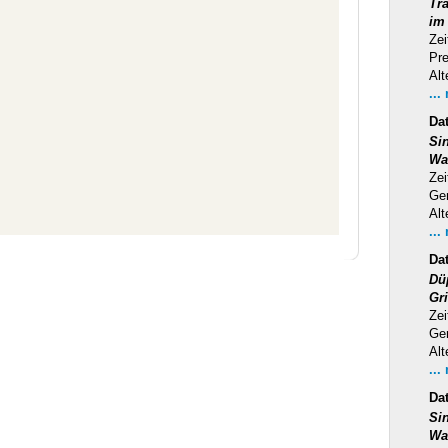
Tra
im
Zei
Pr
Alt
...
Da
Si
Wa
Zei
Ge
Alt
...
Da
Dü
Gr
Zei
Ge
Alt
...
Da
Si
Wa