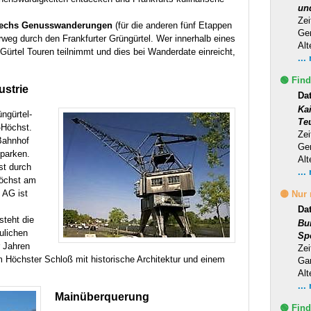
un
Zei
 sechs Genusswanderungen
(für die anderen fünf Etappen
Ge
eg durch den Frankfurter Grüngürtel. Wer innerhalb eines
Alt
Gürtel Touren teilnimmt und dies bei Wanderdate einreicht,
...
🟢 Find
ustrie
Da
Ka
ngürtel-
Te
-Höchst.
Zei
Bahnhof
Ge
 parken.
Alt
t durch
...
Höchst am
 AG ist
🟡 Nur
Da
teht die
Bu
ulichen
Sp
r Jahren
Zei
 Höchster Schloß mit historische Architektur und einem
Ga
Alt
...
Mainüberquerung
🟢 Find