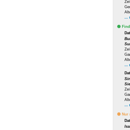
Zei
Ge
Alt
...
🟢 Find
Da
Bu
Su
Zei
Ga
Alt
...
Dat
Si
Si
Zei
Ga
Alt
...
🟡 Nur
Da
Is