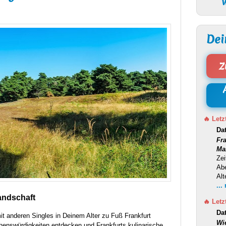
W
Dei
Z
🔥 Letz
Da
Fr
Ma
Zei
Ab
Alt
...
andschaft
🔥 Letz
Da
t anderen Singles in Deinem Alter zu Fuß Frankfurt
Wi
henswürdigkeiten entdecken und Frankfurts kulinarische