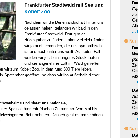
Da
Frankfurter Stadtwald mit See und
Eg
Kobelt Zoo
Zei
Ge
Nachdem wir die Dünenlandschaft hinter uns
Alt
gelassen haben, gelangen wir bald in den
...
Frankfurter Stadtwald. Dort gibt es
Hügelgräber zu finden – aber vielleicht finden
🟡 Nur
wir ja auch jemanden, der uns sympathisch
Da
ist und noch unter uns weilt. Auf jeden Fall
Wa
werden wir jetzt ein längeres Stück laufen
(Kö
und die angenehme Luft im Wald genießen.
Zei
n wir zum Kobelt Zoo, in dem rund 300 Tiere leben.
Ge
is Spetember geöffnet, so dass wir ihn außerhalb dieser
Alt
.
...
Da
Ar
Zei
chwanheims und bietet uns nationale,
Ge
urter Spezialitäten mit frischen Zutaten an. Von Mai bis
Alt
pfelweingarten Platz nehmen. Danach geht es am schönen
...
t.
🟡 Nur
Da