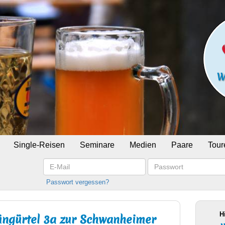
Single-Reisen
Seminare
Medien
Paare
Tour
E-
Passwort
Mail
Passwort vergessen?
H
üngürtel 3a zur Schwanheimer