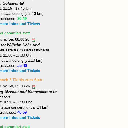
d Goldsteintal
t: 11:15 - 17:45 Uhr
nußwanderung (ca. 13 km)
ersklasse:
30-49
 mehr Infos und Tickets
et garantiert statt
tum: Sa, 08.08.26
iser Wilhelm Höhe und
ufelsstein um Bad Dürkheim
t: 12:00 - 17:30 Uhr
nußwanderung (ca.10 km)
ersklasse:
ab 40
 mehr Infos und Tickets
 noch 3 TN bis zum Start
tum: So, 09.08.26
rg Alzenau und Hahnenkamm im
essart
t: 10:30 - 17:30 Uhr
nztagswanderung (ca. 14 km)
ersklasse:
40-59
 mehr Infos und Tickets
et garantiert statt