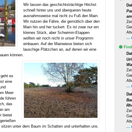
Wir lassen das geschichtsträchtige Höchst
Da
schnell hinter uns und überqueren heute
Pa
ausnahmsweise mal nicht zu Fuß den Main.
am
Wir nutzen die Fähre, die gemütlich über den
Zei
Main hin und her tuckert. Es ist zwar nur ein
Ge
Alt
kleines Stück, aber Schwimm-Etappen
...
wollten wir noch nicht in unser Programm
einbauen. Auf der Mainwiese bieten sich
🟢 Find
lauschige Plätzchen an, auf denen wir eine
Dat
hauen können.
Ur
Wa
Zei
Ga
 geht es
Alt
st eine
...
und
vom Meer
Da
de führen
Ba
ch, das
Rh
 an am
Zei
 bietet
Ga
r genießen
Alt
 sitzen unter dem Baum im Schatten und unterhalten uns.
...