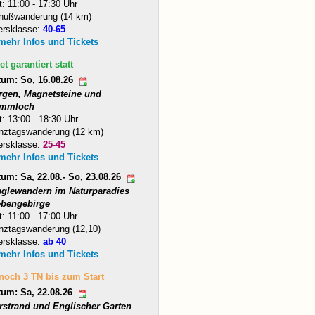
t: 11:00 - 17:30 Uhr
nußwanderung (14 km)
ersklasse:
40-65
 mehr Infos und Tickets
et garantiert statt
tum: So, 16.08.26
rgen, Magnetsteine und
mmloch
t: 13:00 - 18:30 Uhr
nztagswanderung (12 km)
ersklasse:
25-45
 mehr Infos und Tickets
um: Sa, 22.08.- So, 23.08.26
nglewandern im Naturparadies
ebengebirge
t: 11:00 - 17:00 Uhr
nztagswanderung (12,10)
ersklasse:
ab 40
 mehr Infos und Tickets
 noch 3 TN bis zum Start
tum: Sa, 22.08.26
arstrand und Englischer Garten