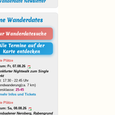
anderdate Newsletter
ne Wanderdates
ur Wanderdatesuche
Alle Termine auf der
Karte entdecken
te Plätze
tum: Fr, 07.08.26
ankfurter Nightwalk zum Single
rkt
t: 17:30 - 22:45 Uhr
endwanderung(ca. 7 km)
ersklasse:
25-45
 mehr Infos und Tickets
te Plätze
tum: Sa, 08.08.26
esbadener Neroberg, Rabengrund