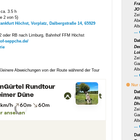
Fr
JO
 ca. 3.5 h
Zei
fe 2 von 5)
Ab
ankfurt Höchst, Vorplatz, Dalbergstraße 14, 65929
Alt
...
 S2 oder RB nach Limburg, Bahnhof FFM Höchst
Da
rhof-seppche.de/
Der
rie
Lo
Zei
Ga
Alt
 Kleinere Abweichungen von der Route während der Tour
...
🟡 Nur
Da
Al
Dh
Zei
Ga
Alt
...
Da