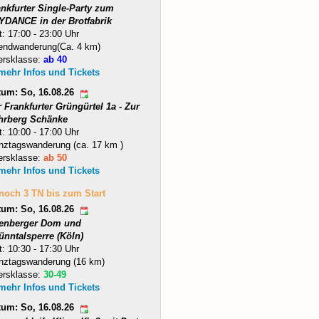
ankfurter Single-Party zum
YDANCE in der Brotfabrik
t: 17:00 - 23:00 Uhr
endwanderung(Ca. 4 km)
ersklasse:
ab 40
 mehr Infos und Tickets
tum: So, 16.08.26
 Frankfurter Grüngürtel 1a - Zur
hrberg Schänke
t: 10:00 - 17:00 Uhr
nztagswanderung (ca. 17 km )
ersklasse:
ab 50
 mehr Infos und Tickets
 noch 3 TN bis zum Start
tum: So, 16.08.26
tenberger Dom und
ünntalsperre (Köln)
t: 10:30 - 17:30 Uhr
nztagswanderung (16 km)
ersklasse:
30-49
 mehr Infos und Tickets
tum: So, 16.08.26