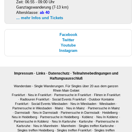
Zeit: 06:55 - 09:00 Uhr
Ganztagswanderung (7-13 km)
Altersklasse:
ab 40
... mehr Infos und Tickets
Facebook
Twitter
Youtube
Instagram
Impressum
·
Links
·
Datenschutz
·
Teilnahmebedingungen und
Haftungsausschluß
Wanderdate - Single Wanderungen. Für Singles über 20 aus dem ganzen
Rhein Main Gebiet
Frankfurt
·
Neu in Frankfurt
·
Partnersuche in Frankfurt
·
Flirten in Frankfurt
·
Radtouren Frankfurt
·
Social Events Frankfurt
·
Outdoor Kontakte
Frankfurt
·
Social Events Wiesbaden
·
Neu in Wiesbaden
·
Wiesbaden
·
Partnersuche in Wiesbaden
·
Mainz
·
Neu in Mainz
·
Partnersuche in Mainz
·
Darmstadt
·
Neu in Darmstadt
·
Partnersuche in Darmstadt
·
Heidelberg
·
Neu in Heidelberg
·
Partnersuche in Heidelberg
·
Koblenz
·
Neu In Koblenz
·
Partnersuche in Koblenz
·
Neu In Karlsruhe
·
Karlsruhe
·
Partnersuche in
Karlsruhe
·
Neu in Mannheim
·
Mannheim
·
Singles treffen Karlsruhe
·
Singles treffen Heidelberg
·
Singles treffen Frankfurt
·
Singles treffen