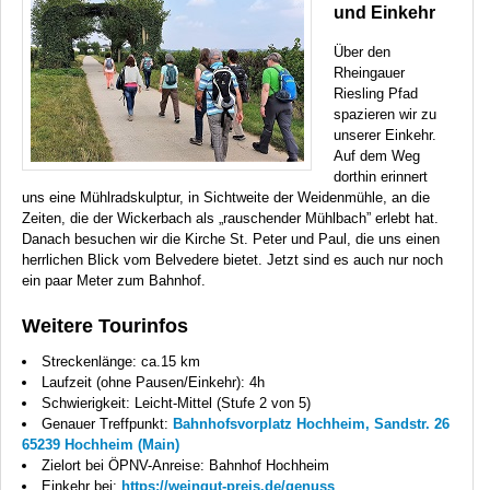
und Einkehr
Über den
Rheingauer
Riesling Pfad
spazieren wir zu
unserer Einkehr.
Auf dem Weg
dorthin erinnert
uns eine Mühlradskulptur, in Sichtweite der Weidenmühle, an die
Zeiten, die der Wickerbach als „rauschender Mühlbach” erlebt hat.
Danach besuchen wir die Kirche St. Peter und Paul, die uns einen
herrlichen Blick vom Belvedere bietet. Jetzt sind es auch nur noch
ein paar Meter zum Bahnhof.
Weitere Tourinfos
Streckenlänge: ca.15 km
Laufzeit (ohne Pausen/Einkehr): 4h
Schwierigkeit: Leicht-Mittel (Stufe 2 von 5)
Genauer Treffpunkt:
Bahnhofsvorplatz Hochheim, Sandstr. 26
65239 Hochheim (Main)
Zielort bei ÖPNV-Anreise: Bahnhof Hochheim
Einkehr bei:
https://weingut-preis.de/genuss