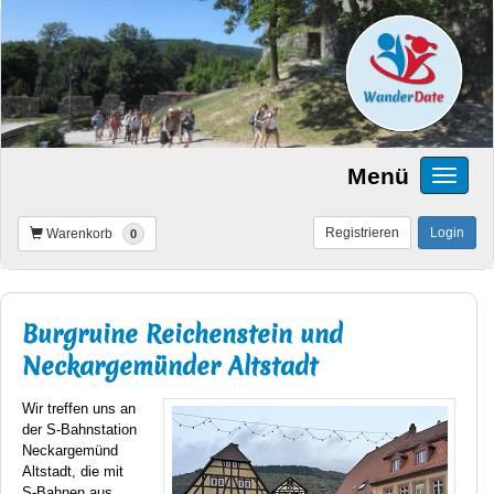
Menü
Registrieren
Login
Warenkorb
0
Burgruine Reichenstein und
Neckargemünder Altstadt
Wir treffen uns an
der S-Bahnstation
Neckargemünd
Altstadt, die mit
S-Bahnen aus