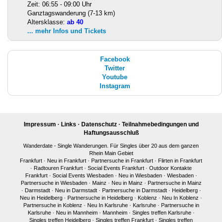
Zeit: 06:55 - 09:00 Uhr
Ganztagswanderung (7-13 km)
Altersklasse:
ab 40
... mehr Infos und Tickets
Facebook
Twitter
Youtube
Instagram
Impressum
·
Links
·
Datenschutz
·
Teilnahmebedingungen und
Haftungsausschluß
Wanderdate - Single Wanderungen. Für Singles über 20 aus dem ganzen
Rhein Main Gebiet
Frankfurt
·
Neu in Frankfurt
·
Partnersuche in Frankfurt
·
Flirten in Frankfurt
·
Radtouren Frankfurt
·
Social Events Frankfurt
·
Outdoor Kontakte
Frankfurt
·
Social Events Wiesbaden
·
Neu in Wiesbaden
·
Wiesbaden
·
Partnersuche in Wiesbaden
·
Mainz
·
Neu in Mainz
·
Partnersuche in Mainz
·
Darmstadt
·
Neu in Darmstadt
·
Partnersuche in Darmstadt
·
Heidelberg
·
Neu in Heidelberg
·
Partnersuche in Heidelberg
·
Koblenz
·
Neu In Koblenz
·
Partnersuche in Koblenz
·
Neu In Karlsruhe
·
Karlsruhe
·
Partnersuche in
Karlsruhe
·
Neu in Mannheim
·
Mannheim
·
Singles treffen Karlsruhe
·
Singles treffen Heidelberg
·
Singles treffen Frankfurt
·
Singles treffen