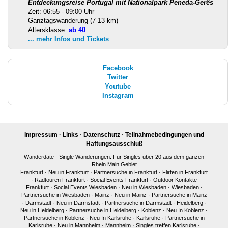
Entdeckungsreise Portugal mit Nationalpark Peneda-Gerês
Zeit: 06:55 - 09:00 Uhr
Ganztagswanderung (7-13 km)
Altersklasse:
ab 40
... mehr Infos und Tickets
Facebook
Twitter
Youtube
Instagram
Impressum
·
Links
·
Datenschutz
·
Teilnahmebedingungen und
Haftungsausschluß
Wanderdate - Single Wanderungen. Für Singles über 20 aus dem ganzen
Rhein Main Gebiet
Frankfurt
·
Neu in Frankfurt
·
Partnersuche in Frankfurt
·
Flirten in Frankfurt
·
Radtouren Frankfurt
·
Social Events Frankfurt
·
Outdoor Kontakte
Frankfurt
·
Social Events Wiesbaden
·
Neu in Wiesbaden
·
Wiesbaden
·
Partnersuche in Wiesbaden
·
Mainz
·
Neu in Mainz
·
Partnersuche in Mainz
·
Darmstadt
·
Neu in Darmstadt
·
Partnersuche in Darmstadt
·
Heidelberg
·
Neu in Heidelberg
·
Partnersuche in Heidelberg
·
Koblenz
·
Neu In Koblenz
·
Partnersuche in Koblenz
·
Neu In Karlsruhe
·
Karlsruhe
·
Partnersuche in
Karlsruhe
·
Neu in Mannheim
·
Mannheim
·
Singles treffen Karlsruhe
·