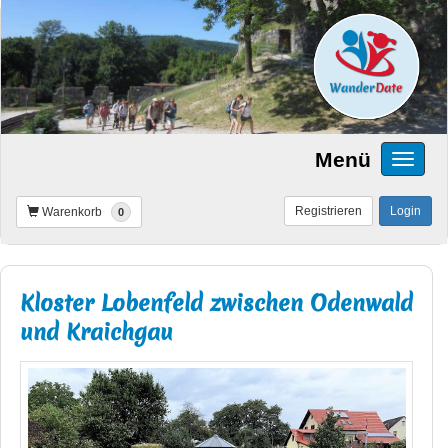
Menü
Registrieren
Login
Warenkorb
0
Kloster Lobenfeld zwischen Odenwald
und Kraichgau