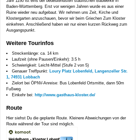
Jahr 1150 ist eins der bedeutendsten staufischen Bauwerke in
Baden-Württemberg. Erst vor wenigen Jahren wurde es aus einer
Ruine wieder neu aufgebaut. Wir nehmen uns Zeit, Kirche und
Klostergarten anzuschauen, bevor wir beim Griechen Zum Kloster
einkehren. Anschließend haben wir nur einen kurzen Rückweg zum
Ausgangspunkt.
Weitere Tourinfos
Streckenlänge: ca. 14 km
Laufzeit (ohne Pausen/Einkehr): 3.5 h
Schwierigkeit: Leicht-Mittel (Stufe 2 von 5)
Genauer Treffpunkt:
Loury Platz Lobenfeld, Langenzeller Str.
1, 74931 Lobbach
Zielort bei ÖPNV-Anreise: Bus Lobenfeld Ortsmitte, dann 50m
Fußweg
Einkehr bei:
http://www.gasthaus-kloster.de/
Route
Hier siehst Du die geplante Route. Kleinere Abweichungen von der
Route während der Tour sind möglich.