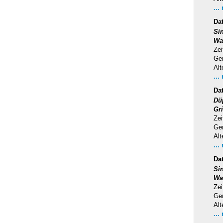
...
Da
Si
Wa
Zei
Ge
Alt
...
Da
Dü
Gr
Zei
Ge
Alt
...
Da
Si
Wa
Zei
Ge
Alt
...