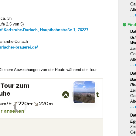
Ga
Alt
...
 ca. 3h
ufe 2.5 von 5)
🟢 Find
hf Karlsruhe-Durlach, Hauptbahnstraße 1, 76227
Dat
Ur
arlsruhe-Durlach
Wa
urlacher-brauerei.de/
Zei
Ga
Alt
...
 Kleinere Abweichungen von der Route während der Tour
Da
Ba
Rh
Zei
Ga
Alt
...
Da
Eg
Zei
Ge