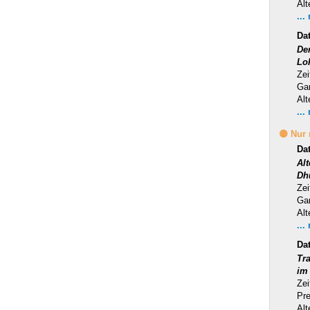
Alt
...
Da
Der
Lo
Zei
Ga
Alt
...
🟡 Nur
Da
Al
Dh
Zei
Ga
Alt
...
Da
Tra
im
Zei
Pr
Alt