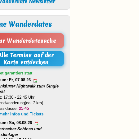
anderdate Newsletter
ne Wanderdates
ur Wanderdatesuche
Alle Termine auf der
Karte entdecken
et garantiert statt
tum: Fr, 07.08.26
ankfurter Nightwalk zum Single
rkt
t: 17:30 - 22:45 Uhr
endwanderung(ca. 7 km)
ersklasse:
25-45
 mehr Infos und Tickets
tum: Sa, 08.08.26
erbacher Schloss und
rstenlager