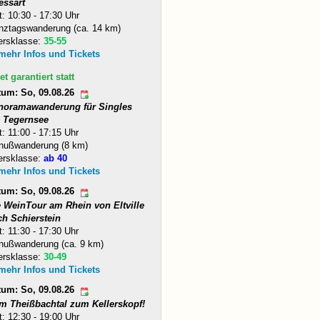
essart
t: 10:30 - 17:30 Uhr
nztagswanderung (ca. 14 km)
ersklasse:
35-55
 mehr Infos und Tickets
et garantiert statt
tum: So, 09.08.26
noramawanderung für Singles
 Tegernsee
t: 11:00 - 17:15 Uhr
nußwanderung (8 km)
ersklasse:
ab 40
 mehr Infos und Tickets
tum: So, 09.08.26
e WeinTour am Rhein von Eltville
ch Schierstein
t: 11:30 - 17:30 Uhr
nußwanderung (ca. 9 km)
ersklasse:
30-49
 mehr Infos und Tickets
tum: So, 09.08.26
m Theißbachtal zum Kellerskopf!
t: 12:30 - 19:00 Uhr