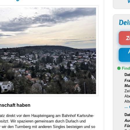
W
Dei
Z
🟢 Find
Da
Fr
Ma
Zei
Ab
Alt
nschaft haben
...
Da
latz direkt vor dem Haupteingang am Bahnhof Karlsruhe-
Au
esitzt. Wir spazieren gemeinsam durch Durlach und
Fü
r wir den Turmberg mit anderen Singles besteigen und so