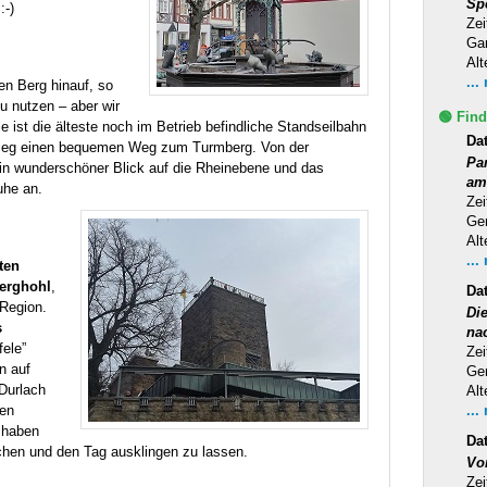
Sp
:-)
Zei
Ga
Alt
...
en Berg hinauf, so
u nutzen – aber wir
🟢 Find
ist die älteste noch im Betrieb befindliche Standseilbahn
Da
stieg einen bequemen Weg zum Turmberg. Von der
Pa
ein wunderschöner Blick auf die Rheinebene und das
am
uhe an.
Zei
Ge
Alt
...
ten
erghohl
,
Da
 Region.
Di
s
na
ele”
Zei
n auf
Ge
Durlach
Alt
...
nen
d haben
Da
chen und den Tag ausklingen zu lassen.
Vo
Zei