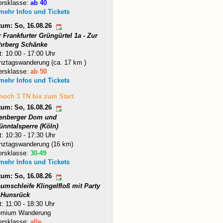
ersklasse:
ab 40
 mehr Infos und Tickets
tum: So, 16.08.26
 Frankfurter Grüngürtel 1a - Zur
hrberg Schänke
t: 10:00 - 17:00 Uhr
nztagswanderung (ca. 17 km )
ersklasse:
ab 50
 mehr Infos und Tickets
 noch 3 TN bis zum Start
tum: So, 16.08.26
tenberger Dom und
ünntalsperre (Köln)
t: 10:30 - 17:30 Uhr
nztagswanderung (16 km)
ersklasse:
30-49
 mehr Infos und Tickets
tum: So, 16.08.26
umschleife Klingelfloß mit Party
 Hunsrück
t: 11:00 - 18:30 Uhr
emium Wanderung
ersklasse:
alle