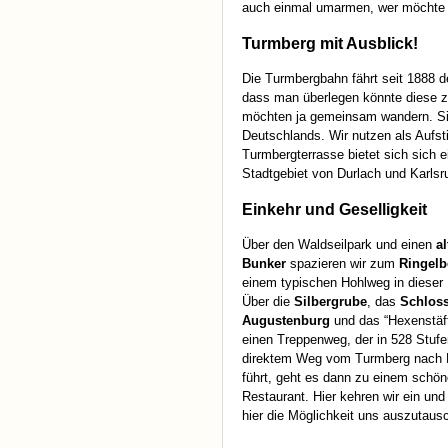
auch einmal umarmen, wer möchte 
Turmberg mit Ausblick!
Die Turmbergbahn fährt seit 1888 d
dass man überlegen könnte diese z
möchten ja gemeinsam wandern. Sie 
Deutschlands. Wir nutzen als Auf
Turmbergterrasse bietet sich sich 
Stadtgebiet von Durlach und Karlsr
Einkehr und Geselligkeit
Über den Waldseilpark und einen
al
Bunker
spazieren wir zum
Ringelb
einem typischen Hohlweg in dieser
Über die
Silbergrube
, das
Schlos
Augustenburg
und das “Hexenstäff
einen Treppenweg, der in 528 Stufe
direktem Weg vom Turmberg nach 
führt, geht es dann zu einem schö
Restaurant. Hier kehren wir ein un
hier die Möglichkeit uns auszutaus