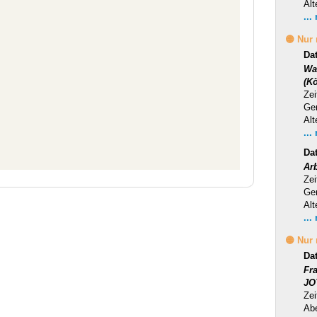
Alt
...
🟡 Nur
Da
Wa
(Kö
Zei
Ge
Alt
...
Da
Ar
Zei
Ge
Alt
...
🟡 Nur
Da
Fr
JO
Zei
Ab