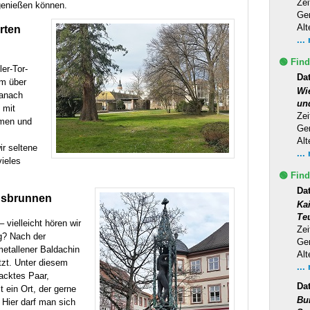
Zei
 genießen können.
Ge
Alt
rten
...
🟢 Find
er-Tor-
Da
rm über
Wi
Danach
un
 mit
Zei
umen und
Ge
Alt
r seltene
...
ieles
🟢 Find
Da
nsbrunnen
Ka
Te
vielleicht hören wir
Zei
ng? Nach der
Ge
etallener Baldachin
Alt
zt. Unter diesem
...
acktes Paar,
Da
t ein Ort, der gerne
Bu
 Hier darf man sich