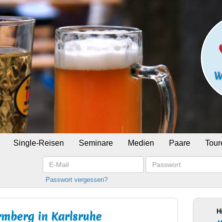
Single-Reisen
Seminare
Medien
Paare
Tour
E-
Passwort
Mail
Passwort vergessen?
H
rmberg in Karlsruhe