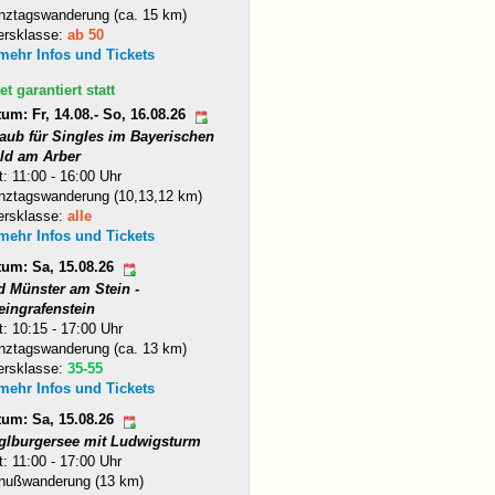
nztagswanderung (ca. 15 km)
ersklasse:
ab 50
 mehr Infos und Tickets
et garantiert statt
um: Fr, 14.08.- So, 16.08.26
laub für Singles im Bayerischen
ld am Arber
t: 11:00 - 16:00 Uhr
nztagswanderung (10,13,12 km)
ersklasse:
alle
 mehr Infos und Tickets
tum: Sa, 15.08.26
d Münster am Stein -
eingrafenstein
t: 10:15 - 17:00 Uhr
nztagswanderung (ca. 13 km)
ersklasse:
35-55
 mehr Infos und Tickets
tum: Sa, 15.08.26
glburgersee mit Ludwigsturm
t: 11:00 - 17:00 Uhr
nußwanderung (13 km)