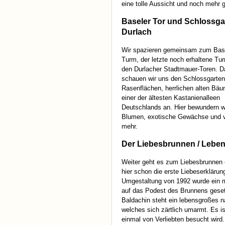
eine tolle Aussicht und noch mehr
Baseler Tor und Schlossga
Durlach
Wir spazieren gemeinsam zum Basl
Turm, der letzte noch erhaltene Tu
den Durlacher Stadtmauer-Toren. 
schauen wir uns den Schlossgarten
Rasenflächen, herrlichen alten Bä
einer der ältesten Kastanienalleen
Deutschlands an. Hier bewundern wi
Blumen, exotische Gewächse und v
mehr.
Der Liebesbrunnen / Lebe
Weiter geht es zum Liebesbrunnen – 
hier schon die erste Liebeserkläru
Umgestaltung von 1992 wurde ein m
auf das Podest des Brunnens geset
Baldachin steht ein lebensgroßes n
welches sich zärtlich umarmt. Es is
einmal von Verliebten besucht wird.