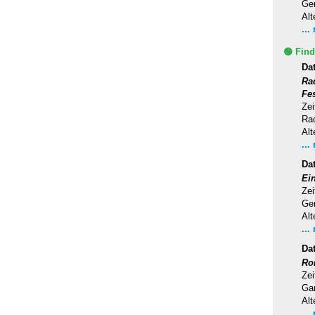
Ge
Alt
...
🟢 Find
Da
Ra
Fe
Zei
Rad
Alt
...
Da
Ei
Zei
Ge
Alt
...
Da
Ro
Zei
Ga
Alt
...