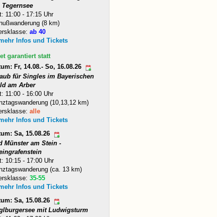
 Tegernsee
t: 11:00 - 17:15 Uhr
nußwanderung (8 km)
ersklasse:
ab 40
 mehr Infos und Tickets
et garantiert statt
um: Fr, 14.08.- So, 16.08.26
laub für Singles im Bayerischen
ld am Arber
t: 11:00 - 16:00 Uhr
nztagswanderung (10,13,12 km)
ersklasse:
alle
 mehr Infos und Tickets
tum: Sa, 15.08.26
d Münster am Stein -
eingrafenstein
t: 10:15 - 17:00 Uhr
nztagswanderung (ca. 13 km)
ersklasse:
35-55
 mehr Infos und Tickets
tum: Sa, 15.08.26
glburgersee mit Ludwigsturm