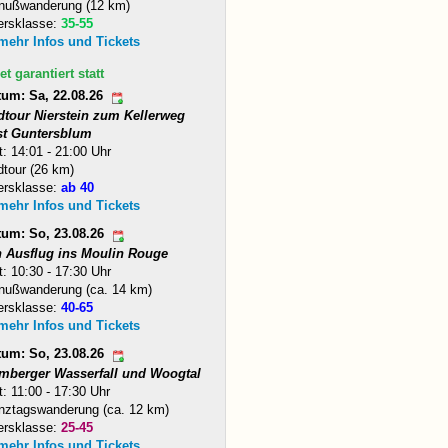
nußwanderung (12 km)
ersklasse:
35-55
 mehr Infos und Tickets
et garantiert statt
tum: Sa, 22.08.26
dtour Nierstein zum Kellerweg
st Guntersblum
t: 14:01 - 21:00 Uhr
tour (26 km)
ersklasse:
ab 40
 mehr Infos und Tickets
tum: So, 23.08.26
n Ausflug ins Moulin Rouge
t: 10:30 - 17:30 Uhr
nußwanderung (ca. 14 km)
ersklasse:
40-65
 mehr Infos und Tickets
tum: So, 23.08.26
mberger Wasserfall und Woogtal
t: 11:00 - 17:30 Uhr
nztagswanderung (ca. 12 km)
ersklasse:
25-45
 mehr Infos und Tickets