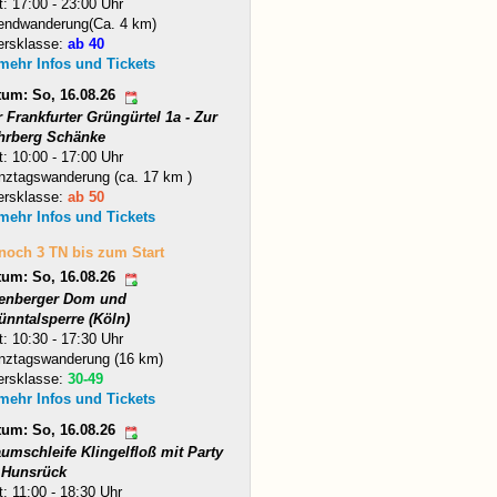
t: 17:00 - 23:00 Uhr
endwanderung(Ca. 4 km)
ersklasse:
ab 40
 mehr Infos und Tickets
tum: So, 16.08.26
 Frankfurter Grüngürtel 1a - Zur
hrberg Schänke
t: 10:00 - 17:00 Uhr
nztagswanderung (ca. 17 km )
ersklasse:
ab 50
 mehr Infos und Tickets
 noch 3 TN bis zum Start
tum: So, 16.08.26
tenberger Dom und
ünntalsperre (Köln)
t: 10:30 - 17:30 Uhr
nztagswanderung (16 km)
ersklasse:
30-49
 mehr Infos und Tickets
tum: So, 16.08.26
umschleife Klingelfloß mit Party
 Hunsrück
t: 11:00 - 18:30 Uhr