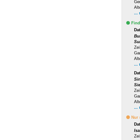
Ge
Alt
...
🟢 Find
Da
Bu
Su
Zei
Ga
Alt
...
Dat
Si
Si
Zei
Ga
Alt
...
🟡 Nur
Da
Is
Zei