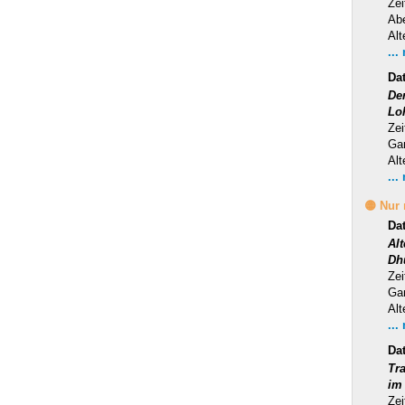
Zei
Ab
Alt
...
Da
Der
Lo
Zei
Ga
Alt
...
🟡 Nur
Da
Al
Dh
Zei
Ga
Alt
...
Da
Tra
im
Zei