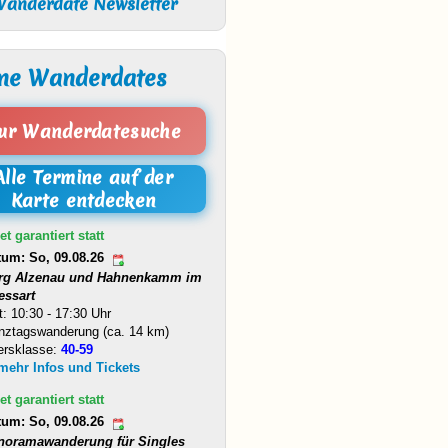
anderdate Newsletter
ne Wanderdates
ur Wanderdatesuche
Alle Termine auf der
Karte entdecken
et garantiert statt
tum: So, 09.08.26
rg Alzenau und Hahnenkamm im
essart
t: 10:30 - 17:30 Uhr
nztagswanderung (ca. 14 km)
ersklasse:
40-59
 mehr Infos und Tickets
et garantiert statt
tum: So, 09.08.26
noramawanderung für Singles