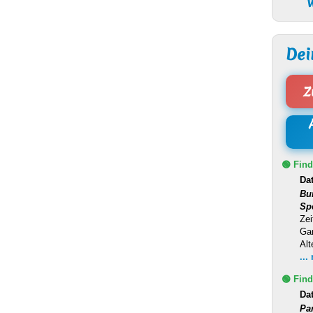
W
Dei
Z
🟢 Find
Da
Bu
Sp
Zei
Ga
Alt
...
🟢 Find
Da
Pa