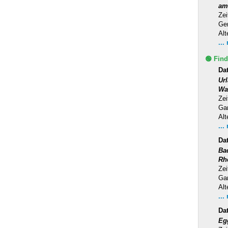
am
Zei
Ge
Alt
...
🟢 Find
Dat
Ur
Wa
Zei
Ga
Alt
...
Da
Ba
Rh
Zei
Ga
Alt
...
Da
Eg