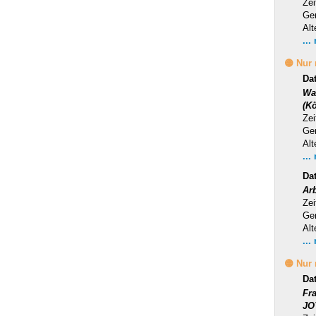
Zei
Ge
Alt
...
🟡 Nur
Da
Wa
(Kö
Zei
Ge
Alt
...
Da
Ar
Zei
Ge
Alt
...
🟡 Nur
Da
Fr
JO