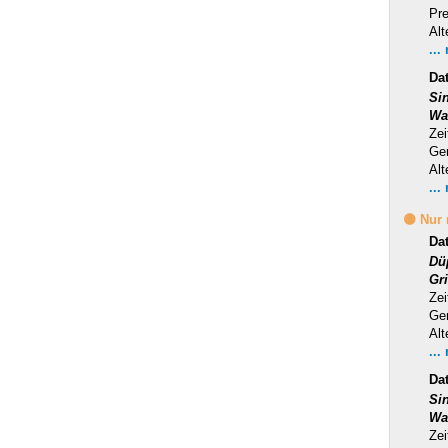
Pr
Alt
...
Da
Si
Wa
Zei
Ge
Alt
...
🟡 Nur
Da
Dü
Gr
Zei
Ge
Alt
...
Da
Si
Wa
Zei