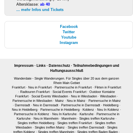
Altersklasse:
ab 40
... mehr Infos und Tickets
Facebook
Twitter
Youtube
Instagram
Impressum
·
Links
·
Datenschutz
·
Teilnahmebedingungen und
Haftungsausschluß
Wanderdate - Single Wanderungen. Für Singles über 20 aus dem ganzen
Rhein Main Gebiet
Frankfurt
·
Neu in Frankfurt
·
Partnersuche in Frankfurt
·
Flirten in Frankfurt
·
Radtouren Frankfurt
·
Social Events Frankfurt
·
Outdoor Kontakte
Frankfurt
·
Social Events Wiesbaden
·
Neu in Wiesbaden
·
Wiesbaden
·
Partnersuche in Wiesbaden
·
Mainz
·
Neu in Mainz
·
Partnersuche in Mainz
·
Darmstadt
·
Neu in Darmstadt
·
Partnersuche in Darmstadt
·
Heidelberg
·
Neu in Heidelberg
·
Partnersuche in Heidelberg
·
Koblenz
·
Neu In Koblenz
·
Partnersuche in Koblenz
·
Neu In Karlsruhe
·
Karlsruhe
·
Partnersuche in
Karlsruhe
·
Neu in Mannheim
·
Mannheim
·
Singles treffen Karlsruhe
·
Singles treffen Heidelberg
·
Singles treffen Frankfurt
·
Singles treffen
Wiesbaden
·
Singles treffen Mainz
·
Singles treffen Darmstadt
·
Singles
treffen Koblenz
·
Singles treffen Mannheim
·
Singles treffen Baden Baden
·