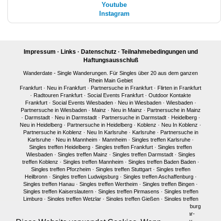
Youtube
Instagram
Impressum
·
Links
·
Datenschutz
·
Teilnahmebedingungen und
Haftungsausschluß
Wanderdate - Single Wanderungen. Für Singles über 20 aus dem ganzen
Rhein Main Gebiet
Frankfurt
·
Neu in Frankfurt
·
Partnersuche in Frankfurt
·
Flirten in Frankfurt
·
Radtouren Frankfurt
·
Social Events Frankfurt
·
Outdoor Kontakte
Frankfurt
·
Social Events Wiesbaden
·
Neu in Wiesbaden
·
Wiesbaden
·
Partnersuche in Wiesbaden
·
Mainz
·
Neu in Mainz
·
Partnersuche in Mainz
·
Darmstadt
·
Neu in Darmstadt
·
Partnersuche in Darmstadt
·
Heidelberg
·
Neu in Heidelberg
·
Partnersuche in Heidelberg
·
Koblenz
·
Neu In Koblenz
·
Partnersuche in Koblenz
·
Neu In Karlsruhe
·
Karlsruhe
·
Partnersuche in
Karlsruhe
·
Neu in Mannheim
·
Mannheim
·
Singles treffen Karlsruhe
·
Singles treffen Heidelberg
·
Singles treffen Frankfurt
·
Singles treffen
Wiesbaden
·
Singles treffen Mainz
·
Singles treffen Darmstadt
·
Singles
treffen Koblenz
·
Singles treffen Mannheim
·
Singles treffen Baden Baden
·
Singles treffen Pforzheim
·
Singles treffen Stuttgart
·
Singles treffen
Heilbronn
·
Singles treffen Ludwigsburg
·
Singles treffen Aschaffenburg
·
Singles treffen Hanau
·
Singles treffen Wertheim
·
Singles treffen Bingen
·
Singles treffen Kaiserslautern
·
Singles treffen Pirmasens
·
Singles treffen
Limburg
·
Singles treffen Wetzlar
·
Singles treffen Gießen
·
Singles treffen
Bonn
·
Singles treffen Köln
·
Singles treffen Siegen
·
Singles treffen Marburg
·
Singles treffen Würzburg
·
Singles treffen Fulda
·
Singles treffen Idar-
Oberstein
·
Neu in München
·
Singles treffen München
·
Single Party