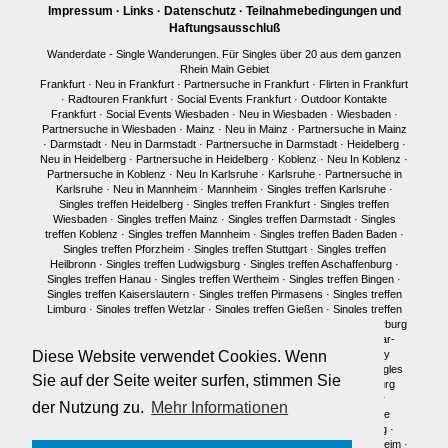
Impressum
·
Links
·
Datenschutz
·
Teilnahmebedingungen und
Haftungsausschluß
Wanderdate - Single Wanderungen. Für Singles über 20 aus dem ganzen
Rhein Main Gebiet
Frankfurt
·
Neu in Frankfurt
·
Partnersuche in Frankfurt
·
Flirten in Frankfurt
·
Radtouren Frankfurt
·
Social Events Frankfurt
·
Outdoor Kontakte
Frankfurt
·
Social Events Wiesbaden
·
Neu in Wiesbaden
·
Wiesbaden
·
Partnersuche in Wiesbaden
·
Mainz
·
Neu in Mainz
·
Partnersuche in Mainz
·
Darmstadt
·
Neu in Darmstadt
·
Partnersuche in Darmstadt
·
Heidelberg
·
Neu in Heidelberg
·
Partnersuche in Heidelberg
·
Koblenz
·
Neu In Koblenz
·
Partnersuche in Koblenz
·
Neu In Karlsruhe
·
Karlsruhe
·
Partnersuche in
Karlsruhe
·
Neu in Mannheim
·
Mannheim
·
Singles treffen Karlsruhe
·
Singles treffen Heidelberg
·
Singles treffen Frankfurt
·
Singles treffen
Wiesbaden
·
Singles treffen Mainz
·
Singles treffen Darmstadt
·
Singles
treffen Koblenz
·
Singles treffen Mannheim
·
Singles treffen Baden Baden
·
Singles treffen Pforzheim
·
Singles treffen Stuttgart
·
Singles treffen
Heilbronn
·
Singles treffen Ludwigsburg
·
Singles treffen Aschaffenburg
·
Singles treffen Hanau
·
Singles treffen Wertheim
·
Singles treffen Bingen
·
Singles treffen Kaiserslautern
·
Singles treffen Pirmasens
·
Singles treffen
Limburg
·
Singles treffen Wetzlar
·
Singles treffen Gießen
·
Singles treffen
Bonn
·
Singles treffen Köln
·
Singles treffen Siegen
·
Singles treffen Marburg
·
Singles treffen Würzburg
·
Singles treffen Fulda
·
Singles treffen Idar-
Oberstein
·
Neu in München
·
Singles treffen München
·
Single Party
Diese Website verwendet Cookies. Wenn
München
·
Single Treffen Pfalz
·
Singles München
·
Neu in Berlin
·
Singles
Sie auf der Seite weiter surfen, stimmen Sie
treffen Berlin
·
Single Party Berlin
·
Singles Berlin
·
Singles Regensburg
Single Männer Frankfurt
·
Single Frauen Frankfurt
·
Single Männer
der Nutzung zu.
Mehr Informationen
Darmstadt
·
Single Frauen Darmstadt
·
Single Männer Mainz
·
Single
Frauen Mainz
·
Single Frauen Wiesbaden
·
Single Frauen Heidelberg
·
Single Frauen
·
Single Männer
·
Singles in Karlsruhe
·
Singles in Mannheim
·