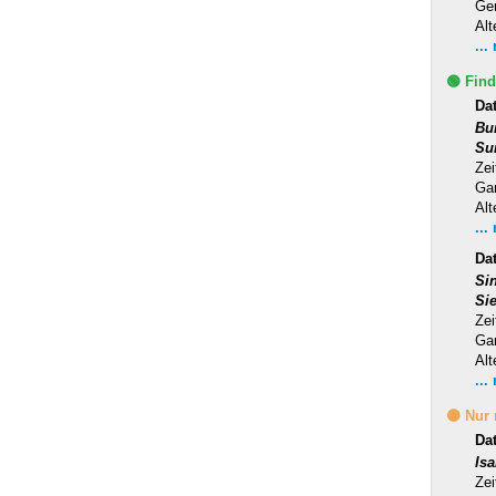
Ge
Alt
...
🟢 Find
Da
Bu
Su
Zei
Ga
Alt
...
Dat
Si
Si
Zei
Ga
Alt
...
🟡 Nur
Da
Is
Zei