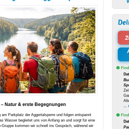
W
Dei
Z
🟢 Find
Da
Bu
Sp
Zei
Ga
Alt
e – Natur & erste Begegnungen
...
 am Parkplatz der Aggertalsperre und folgen entspannt
🟢 Find
s Wasser begleitet uns von Anfang an und sorgt für eine
Da
le-Gruppe kommen wir schnell ins Gespräch, während wir
Pa