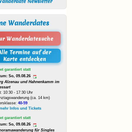
anderdate Newsletter
ne Wanderdates
ur Wanderdatesuche
Alle Termine auf der
Karte entdecken
et garantiert statt
tum: So, 09.08.26
rg Alzenau und Hahnenkamm im
essart
t: 10:30 - 17:30 Uhr
nztagswanderung (ca. 14 km)
ersklasse:
40-59
 mehr Infos und Tickets
et garantiert statt
tum: So, 09.08.26
noramawanderung für Singles