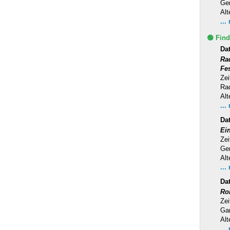
Ge
Alt
...
🟢 Find
Da
Ra
Fe
Zei
Rad
Alt
...
Da
Ei
Zei
Ge
Alt
...
Da
Ro
Zei
Ga
Alt
...