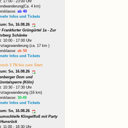
t: 17:00 - 23:00 Uhr
endwanderung(Ca. 4 km)
ersklasse:
ab 40
 mehr Infos und Tickets
tum: So, 16.08.26
 Frankfurter Grüngürtel 1a - Zur
hrberg Schänke
t: 10:00 - 17:00 Uhr
nztagswanderung (ca. 17 km )
ersklasse:
ab 50
 mehr Infos und Tickets
 noch 3 TN bis zum Start
tum: So, 16.08.26
tenberger Dom und
ünntalsperre (Köln)
t: 10:30 - 17:30 Uhr
nztagswanderung (16 km)
ersklasse:
30-49
 mehr Infos und Tickets
tum: So, 16.08.26
umschleife Klingelfloß mit Party
 Hunsrück
t: 11:00 - 18:30 Uhr