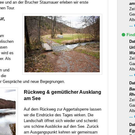
e und an der Brucher Staumauer erleben wir erste
am
hen Tour.
Zei
Ge
ur,
Alt
...
🟢 Find
 am
elischen
Dat
ausen
Ur
r wird es
Wa
Zei
er. Als
Ga
Alt
n und
...
 die
ür Gespräche und neue Begegnungen.
Da
Ba
Rückweg & gemütlicher Ausklang
Rh
am See
Zei
Ga
Auf dem Rückweg zur Aggertalsperre lassen
Alt
wir die Eindrücke des Tages wirken. Die
...
Landschaft öffnet sich wieder und schenkt
Da
uns schöne Ausblicke auf den See. Zurück
Eg
am Ausgangspunkt kehren wir gemeinsam