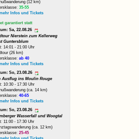
nußwanderung (12 km)
ersklasse:
35-55
 mehr Infos und Tickets
et garantiert statt
tum: Sa, 22.08.26
dtour Nierstein zum Kellerweg
st Guntersblum
t: 14:01 - 21:00 Uhr
tour (26 km)
ersklasse:
ab 40
 mehr Infos und Tickets
tum: So, 23.08.26
n Ausflug ins Moulin Rouge
t: 10:30 - 17:30 Uhr
nußwanderung (ca. 14 km)
ersklasse:
40-65
 mehr Infos und Tickets
tum: So, 23.08.26
mberger Wasserfall und Woogtal
t: 11:00 - 17:30 Uhr
nztagswanderung (ca. 12 km)
ersklasse:
25-45
 mehr Infos und Tickets