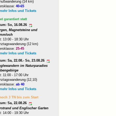
nußwanderung (14 km)
ersklasse:
40-65
 mehr Infos und Tickets
et garantiert statt
tum: So, 16.08.26
rgen, Magnetsteine und
mmloch
t: 13:00 - 18:30 Uhr
nztagswanderung (12 km)
ersklasse:
25-45
 mehr Infos und Tickets
um: Sa, 22.08.- So, 23.08.26
nglewandern im Naturparadies
ebengebirge
t: 11:00 - 17:00 Uhr
nztagswanderung (12,10)
ersklasse:
ab 40
 mehr Infos und Tickets
 noch 3 TN bis zum Start
tum: Sa, 22.08.26
arstrand und Englischer Garten
t: 14:00 - 19:30 Uhr