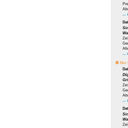
Pr
Alt
...
Da
Si
Wa
Zei
Ge
Alt
...
🟡 Nur
Da
Dü
Gr
Zei
Ge
Alt
...
Da
Si
Wa
Zei