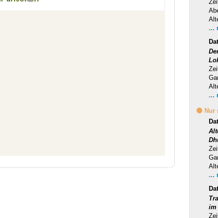
Zei
Ab
Alt
...
Da
Der
Lo
Zei
Ga
Alt
...
🟡 Nur
Da
Al
Dh
Zei
Ga
Alt
...
Da
Tra
im
Zei