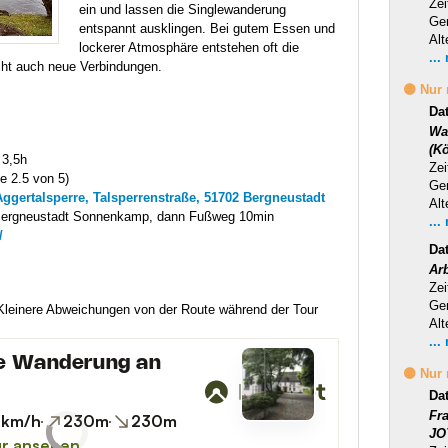
Zei
ein und lassen die Singlewanderung
Ge
entspannt ausklingen. Bei gutem Essen und
Alt
lockerer Atmosphäre entstehen oft die
...
cht auch neue Verbindungen.
🟡 Nur
Da
Wa
(Kö
 3,5h
Zei
fe 2.5 von 5)
Ge
Aggertalsperre, Talsperrenstraße, 51702 Bergneustadt
Alt
 Bergneustadt Sonnenkamp, dann Fußweg 10min
...
/
Da
Ar
Zei
Ge
 Kleinere Abweichungen von der Route während der Tour
Alt
...
🟡 Nur
Da
Fr
JO