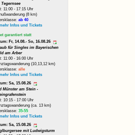
 Tegernsee
t: 11:00 - 17:15 Uhr
nußwanderung (8 km)
ersklasse:
ab 40
 mehr Infos und Tickets
et garantiert statt
um: Fr, 14.08.- So, 16.08.26
laub für Singles im Bayerischen
ld am Arber
t: 11:00 - 16:00 Uhr
nztagswanderung (10,13,12 km)
ersklasse:
alle
 mehr Infos und Tickets
tum: Sa, 15.08.26
d Münster am Stein -
eingrafenstein
t: 10:15 - 17:00 Uhr
nztagswanderung (ca. 13 km)
ersklasse:
35-55
 mehr Infos und Tickets
tum: Sa, 15.08.26
glburgersee mit Ludwigsturm