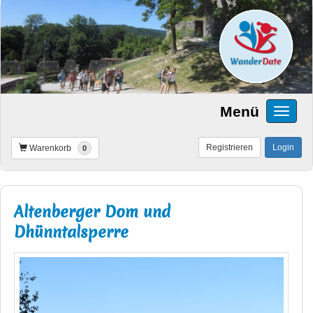
Menü
Registrieren
Login
Warenkorb
0
Altenberger Dom und
Dhünntalsperre