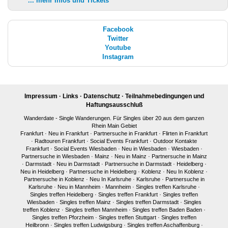
... mehr Infos und Tickets
Facebook
Twitter
Youtube
Instagram
Impressum
·
Links
·
Datenschutz
·
Teilnahmebedingungen und
Haftungsausschluß
Wanderdate - Single Wanderungen. Für Singles über 20 aus dem ganzen
Rhein Main Gebiet
Frankfurt
·
Neu in Frankfurt
·
Partnersuche in Frankfurt
·
Flirten in Frankfurt
·
Radtouren Frankfurt
·
Social Events Frankfurt
·
Outdoor Kontakte
Frankfurt
·
Social Events Wiesbaden
·
Neu in Wiesbaden
·
Wiesbaden
·
Partnersuche in Wiesbaden
·
Mainz
·
Neu in Mainz
·
Partnersuche in Mainz
·
Darmstadt
·
Neu in Darmstadt
·
Partnersuche in Darmstadt
·
Heidelberg
·
Neu in Heidelberg
·
Partnersuche in Heidelberg
·
Koblenz
·
Neu In Koblenz
·
Partnersuche in Koblenz
·
Neu In Karlsruhe
·
Karlsruhe
·
Partnersuche in
Karlsruhe
·
Neu in Mannheim
·
Mannheim
·
Singles treffen Karlsruhe
·
Singles treffen Heidelberg
·
Singles treffen Frankfurt
·
Singles treffen
Wiesbaden
·
Singles treffen Mainz
·
Singles treffen Darmstadt
·
Singles
treffen Koblenz
·
Singles treffen Mannheim
·
Singles treffen Baden Baden
·
Singles treffen Pforzheim
·
Singles treffen Stuttgart
·
Singles treffen
Heilbronn
·
Singles treffen Ludwigsburg
·
Singles treffen Aschaffenburg
·