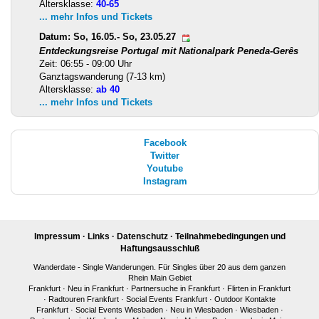
Altersklasse:
40-65
... mehr Infos und Tickets
Datum: So, 16.05.- So, 23.05.27
Entdeckungsreise Portugal mit Nationalpark Peneda-Gerês
Zeit: 06:55 - 09:00 Uhr
Ganztagswanderung (7-13 km)
Altersklasse:
ab 40
... mehr Infos und Tickets
Facebook
Twitter
Youtube
Instagram
Impressum
·
Links
·
Datenschutz
·
Teilnahmebedingungen und
Haftungsausschluß
Wanderdate - Single Wanderungen. Für Singles über 20 aus dem ganzen
Rhein Main Gebiet
Frankfurt
·
Neu in Frankfurt
·
Partnersuche in Frankfurt
·
Flirten in Frankfurt
·
Radtouren Frankfurt
·
Social Events Frankfurt
·
Outdoor Kontakte
Frankfurt
·
Social Events Wiesbaden
·
Neu in Wiesbaden
·
Wiesbaden
·