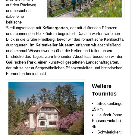
auf den Rückweg
und besuchen
dabei eine
keltische
Siedlungsanlage mit
Kräutergarten
, der mit duftenden Pflanzen
und spannenden Heilkräutern begeistert. Danach werfen wir einen
Blick in die Grube Friedberg, bevor wir das romantische Kehlbachtal
durchqueren. Im
Keltenkeller Museum
erfahren wir abschließend
noch einmal Wissenswertes über die Kelten und teilen unsere
Eindrücke des Tages. Zum krönenden Abschluss besuchen wir den
Gail’schen Park
, einen kunstvoll gestalteten Landschaftsgarten,
der mit seiner außergewöhnlichen Pflanzenvielfalt und historischen
Elementen beeindruckt.
Weitere
Tourinfos
Streckenlänge:
15 km
Laufzeit (ohne
Pausen/Einkehr):
4h
Schwierigkeit: