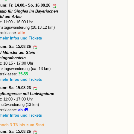
um: Fr, 14.08.- So, 16.08.26
laub für Singles im Bayerischen
ld am Arber
t: 11:00 - 16:00 Uhr
nztagswanderung (10,13,12 km)
ersklasse:
alle
 mehr Infos und Tickets
tum: Sa, 15.08.26
d Münster am Stein -
eingrafenstein
t: 10:15 - 17:00 Uhr
nztagswanderung (ca. 13 km)
ersklasse:
35-55
 mehr Infos und Tickets
tum: Sa, 15.08.26
glburgersee mit Ludwigsturm
t: 11:00 - 17:00 Uhr
nußwanderung (13 km)
ersklasse:
ab 45
 mehr Infos und Tickets
 noch 3 TN bis zum Start
tum: Sa, 15.08.26