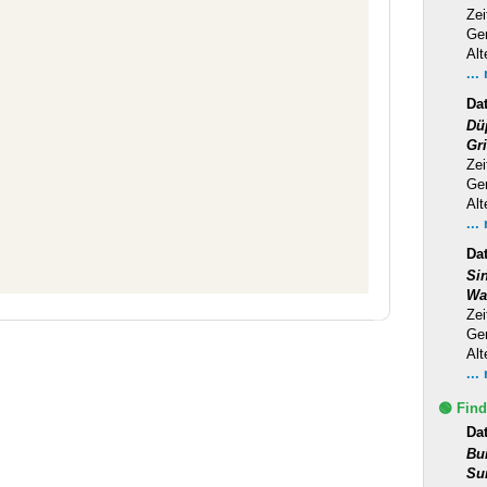
Zei
Ge
Alt
...
Da
Dü
Gr
Zei
Ge
Alt
...
Da
Si
Wa
Zei
Ge
Alt
...
🟢 Find
Da
Bu
Su