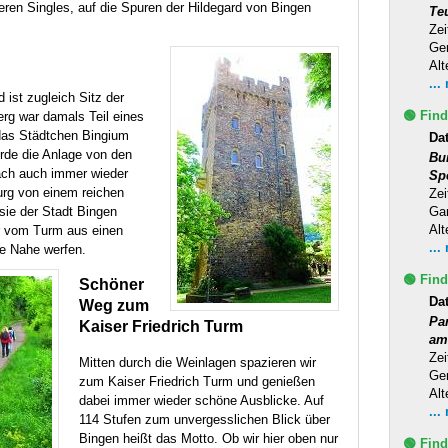
ren Singles, auf die Spuren der Hildegard von Bingen
Te
Zei
Ge
Alt
...
 ist zugleich Sitz der
🟢 Find
rg war damals Teil eines
 das Städtchen Bingium
Da
rde die Anlage von den
Bu
ch auch immer wieder
Sp
urg von einem reichen
Zei
sie der Stadt Bingen
Ga
Alt
r vom Turm aus einen
...
ie Nahe werfen.
🟢 Find
Schöner
Da
Weg zum
Pa
Kaiser Friedrich Turm
am
Zei
Mitten durch die Weinlagen spazieren wir
Ge
zum Kaiser Friedrich Turm und genießen
Alt
dabei immer wieder schöne Ausblicke. Auf
...
114 Stufen zum unvergesslichen Blick über
Bingen heißt das Motto. Ob wir hier oben nur
🟢 Find