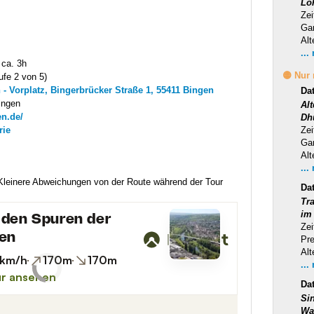
Lo
Zei
Ga
Alt
...
 ca. 3h
🟡 Nur
ufe 2 von 5)
 - Vorplatz, Bingerbrücker Straße 1, 55411 Bingen
Da
ingen
Al
en.de/
Dh
rie
Zei
Ga
Alt
...
 Kleinere Abweichungen von der Route während der Tour
Da
Tra
im
Zei
Pr
Alt
...
Da
Si
Wa