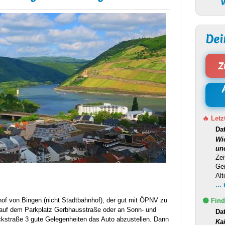
W
Dei
Z
🔥 Letz
Da
Wi
un
Zei
Ge
Alt
...
of von Bingen (nicht Stadtbahnhof), der gut mit
ÖPNV
zu
🟢 Find
en auf dem Parkplatz Gerbhausstraße oder an Sonn- und
Da
ckstraße 3 gute Gelegenheiten das Auto abzustellen. Dann
Ka