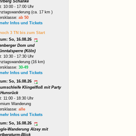
hrberg Schänke
t: 10:00 - 17:00 Uhr
nztagswanderung (ca. 17 km )
ersklasse:
ab 50
 mehr Infos und Tickets
 noch 3 TN bis zum Start
tum: So, 16.08.26
tenberger Dom und
ünntalsperre (Köln)
t: 10:30 - 17:30 Uhr
nztagswanderung (16 km)
ersklasse:
30-49
 mehr Infos und Tickets
tum: So, 16.08.26
umschleife Klingelfloß mit Party
 Hunsrück
t: 11:00 - 18:30 Uhr
emium Wanderung
ersklasse:
alle
 mehr Infos und Tickets
tum: So, 16.08.26
ngle-Wanderung Alzey mit
rtbergturm-Blick