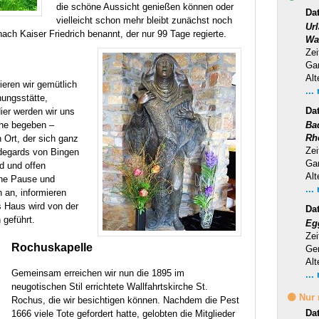
die schöne Aussicht genießen können oder
Dat
vielleicht schon mehr bleibt zunächst noch
Ur
ch Kaiser Friedrich benannt, der nur 99 Tage regierte.
Wa
Zei
Ga
Alt
eren wir gemütlich
...
ungsstätte,
Da
ier werden wir uns
he begeben –
Ba
Rh
n Ort, der sich ganz
Zei
ldegards von Bingen
Ga
nd und offen
Alt
eine Pause und
...
 an, informieren
s Haus wird von der
Da
geführt.
Eg
Zei
Rochuskapelle
Ge
Alt
Gemeinsam erreichen wir nun die 1895 im
...
neugotischen Stil errichtete Wallfahrtskirche St.
🟡 Nur
Rochus, die wir besichtigen können. Nachdem die Pest
Da
1666 viele Tote gefordert hatte, gelobten die Mitglieder