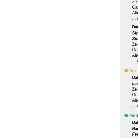
Zei
Ga
Alt
...
Dat
Si
Si
Zei
Ga
Alt
...
🟡 Nur
Da
Is
Zei
Ge
Alt
...
🟢 Find
Da
Ra
Fe