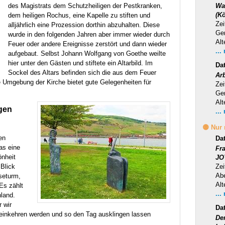
des Magistrats dem Schutzheiligen der Pestkranken,
Wa
(Kö
dem heiligen Rochus, eine Kapelle zu stiften und
Zei
alljährlich eine Prozession dorthin abzuhalten. Diese
Ge
wurde in den folgenden Jahren aber immer wieder durch
Alt
Feuer oder andere Ereignisse zerstört und dann wieder
...
aufgebaut. Selbst Johann Wolfgang von Goethe weilte
hier unter den Gästen und stiftete ein Altarbild. Im
Da
Sockel des Altars befinden sich die aus dem Feuer
Ar
ie Umgebung der Kirche bietet gute Gelegenheiten für
Zei
Ge
Alt
gen
...
🟡 Nur
en
Da
as eine
Fr
önheit
JO
 Blick
Zei
Ab
seturm,
Alt
Es zählt
...
land.
r wir
Da
 einkehren werden und so den Tag ausklingen lassen
Der