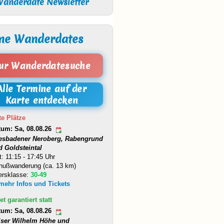
anderdate Newsletter
ne Wanderdates
ur Wanderdatesuche
Alle Termine auf der
Karte entdecken
te Plätze
tum: Sa, 08.08.26
esbadener Neroberg, Rabengrund
d Goldsteintal
t: 11:15 - 17:45 Uhr
nußwanderung (ca. 13 km)
ersklasse:
30-49
 mehr Infos und Tickets
et garantiert statt
tum: Sa, 08.08.26
iser Wilhelm Höhe und