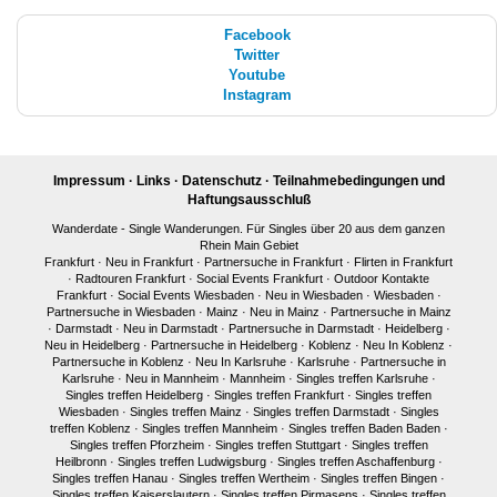
Facebook
Twitter
Youtube
Instagram
Impressum
·
Links
·
Datenschutz
·
Teilnahmebedingungen und
Haftungsausschluß
Wanderdate - Single Wanderungen. Für Singles über 20 aus dem ganzen
Rhein Main Gebiet
Frankfurt
·
Neu in Frankfurt
·
Partnersuche in Frankfurt
·
Flirten in Frankfurt
·
Radtouren Frankfurt
·
Social Events Frankfurt
·
Outdoor Kontakte
Frankfurt
·
Social Events Wiesbaden
·
Neu in Wiesbaden
·
Wiesbaden
·
Partnersuche in Wiesbaden
·
Mainz
·
Neu in Mainz
·
Partnersuche in Mainz
·
Darmstadt
·
Neu in Darmstadt
·
Partnersuche in Darmstadt
·
Heidelberg
·
Neu in Heidelberg
·
Partnersuche in Heidelberg
·
Koblenz
·
Neu In Koblenz
·
Partnersuche in Koblenz
·
Neu In Karlsruhe
·
Karlsruhe
·
Partnersuche in
Karlsruhe
·
Neu in Mannheim
·
Mannheim
·
Singles treffen Karlsruhe
·
Singles treffen Heidelberg
·
Singles treffen Frankfurt
·
Singles treffen
Wiesbaden
·
Singles treffen Mainz
·
Singles treffen Darmstadt
·
Singles
treffen Koblenz
·
Singles treffen Mannheim
·
Singles treffen Baden Baden
·
Singles treffen Pforzheim
·
Singles treffen Stuttgart
·
Singles treffen
Heilbronn
·
Singles treffen Ludwigsburg
·
Singles treffen Aschaffenburg
·
Singles treffen Hanau
·
Singles treffen Wertheim
·
Singles treffen Bingen
·
Singles treffen Kaiserslautern
·
Singles treffen Pirmasens
·
Singles treffen