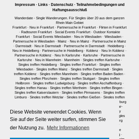
Impressum
·
Links
·
Datenschutz
·
Teilnahmebedingungen und
Haftungsausschluß
Wanderdate - Single Wanderungen. Für Singles über 20 aus dem ganzen
Rhein Main Gebiet
Frankfurt
·
Neu in Frankfurt
·
Partnersuche in Frankfurt
·
Flirten in Frankfurt
·
Radtouren Frankfurt
·
Social Events Frankfurt
·
Outdoor Kontakte
Frankfurt
·
Social Events Wiesbaden
·
Neu in Wiesbaden
·
Wiesbaden
·
Partnersuche in Wiesbaden
·
Mainz
·
Neu in Mainz
·
Partnersuche in Mainz
·
Darmstadt
·
Neu in Darmstadt
·
Partnersuche in Darmstadt
·
Heidelberg
·
Neu in Heidelberg
·
Partnersuche in Heidelberg
·
Koblenz
·
Neu In Koblenz
·
Partnersuche in Koblenz
·
Neu In Karlsruhe
·
Karlsruhe
·
Partnersuche in
Karlsruhe
·
Neu in Mannheim
·
Mannheim
·
Singles treffen Karlsruhe
·
Singles treffen Heidelberg
·
Singles treffen Frankfurt
·
Singles treffen
Wiesbaden
·
Singles treffen Mainz
·
Singles treffen Darmstadt
·
Singles
treffen Koblenz
·
Singles treffen Mannheim
·
Singles treffen Baden Baden
·
Singles treffen Pforzheim
·
Singles treffen Stuttgart
·
Singles treffen
Heilbronn
·
Singles treffen Ludwigsburg
·
Singles treffen Aschaffenburg
·
Singles treffen Hanau
·
Singles treffen Wertheim
·
Singles treffen Bingen
·
Singles treffen Kaiserslautern
·
Singles treffen Pirmasens
·
Singles treffen
Limburg
·
Singles treffen Wetzlar
·
Singles treffen Gießen
·
Singles treffen
Bonn
·
Singles treffen Köln
·
Singles treffen Siegen
·
Singles treffen Marburg
·
Singles treffen Würzburg
·
Singles treffen Fulda
·
Singles treffen Idar-
Oberstein
·
Neu in München
·
Singles treffen München
·
Single Party
Diese Website verwendet Cookies. Wenn
München
·
Single Treffen Pfalz
·
Singles München
·
Neu in Berlin
·
Singles
Sie auf der Seite weiter surfen, stimmen Sie
treffen Berlin
·
Single Party Berlin
·
Singles Berlin
·
Singles Regensburg
Single Männer Frankfurt
·
Single Frauen Frankfurt
·
Single Männer
der Nutzung zu.
Mehr Informationen
Darmstadt
·
Single Frauen Darmstadt
·
Single Männer Mainz
·
Single
Frauen Mainz
·
Single Frauen Wiesbaden
·
Single Frauen Heidelberg
·