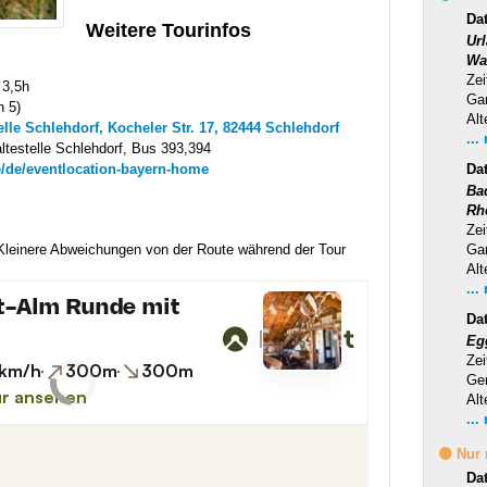
Dat
Weitere Tourinfos
Ur
Wa
Zei
 3,5h
Ga
n 5)
Alt
elle Schlehdorf, Kocheler Str. 17, 82444 Schlehdorf
...
ltestelle Schlehdorf, Bus 393,394
de/de/eventlocation-bayern-home
Da
Ba
Rh
Zei
 Kleinere Abweichungen von der Route während der Tour
Ga
Alt
...
Da
Eg
Zei
Ge
Alt
...
🟡 Nur
Da