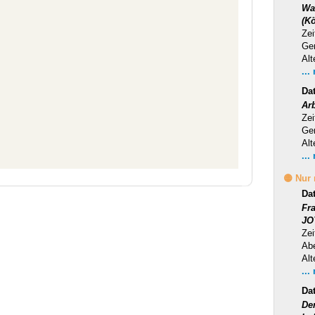
Wa
(Kö
Zei
Ge
Alt
...
Da
Ar
Zei
Ge
Alt
...
🟡 Nur
Da
Fr
JO
Zei
Ab
Alt
...
Da
Der