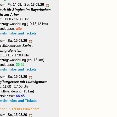
um: Fr, 14.08.- So, 16.08.26
laub für Singles im Bayerischen
ld am Arber
t: 11:00 - 16:00 Uhr
nztagswanderung (10,13,12 km)
ersklasse:
alle
 mehr Infos und Tickets
tum: Sa, 15.08.26
d Münster am Stein -
eingrafenstein
t: 10:15 - 17:00 Uhr
nztagswanderung (ca. 13 km)
ersklasse:
35-55
 mehr Infos und Tickets
tum: Sa, 15.08.26
glburgersee mit Ludwigsturm
t: 11:00 - 17:00 Uhr
nußwanderung (13 km)
ersklasse:
ab 45
 mehr Infos und Tickets
 noch 3 TN bis zum Start
tum: Sa, 15.08.26