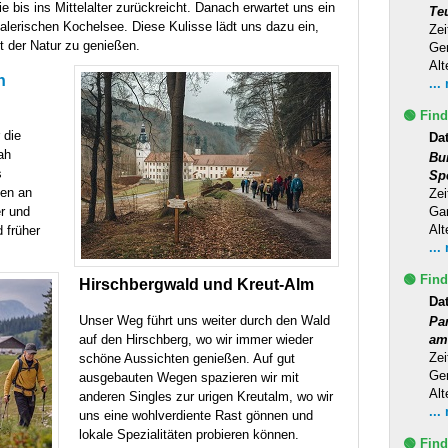
e bis ins Mittelalter zurückreicht. Danach erwartet uns ein
Te
alerischen Kochelsee. Diese Kulisse lädt uns dazu ein,
Zei
t der Natur zu genießen.
Ge
Alt
n
...
🟢 Find
 die
Da
ah
Bu
s
Sp
ßen an
Zei
r und
Ga
Alt
 früher
...
🟢 Find
Hirschbergwald und Kreut-Alm
Da
Unser Weg führt uns weiter durch den Wald
Pa
auf den Hirschberg, wo wir immer wieder
am
Zei
schöne Aussichten genießen. Auf gut
Ge
ausgebauten Wegen spazieren wir mit
Alt
anderen Singles zur urigen Kreutalm, wo wir
...
uns eine wohlverdiente Rast gönnen und
lokale Spezialitäten probieren können.
🟢 Find