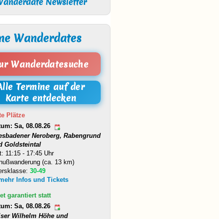
anderdate Newsletter
ne Wanderdates
ur Wanderdatesuche
Alle Termine auf der
Karte entdecken
te Plätze
tum: Sa, 08.08.26
esbadener Neroberg, Rabengrund
d Goldsteintal
t: 11:15 - 17:45 Uhr
nußwanderung (ca. 13 km)
ersklasse:
30-49
 mehr Infos und Tickets
et garantiert statt
tum: Sa, 08.08.26
iser Wilhelm Höhe und