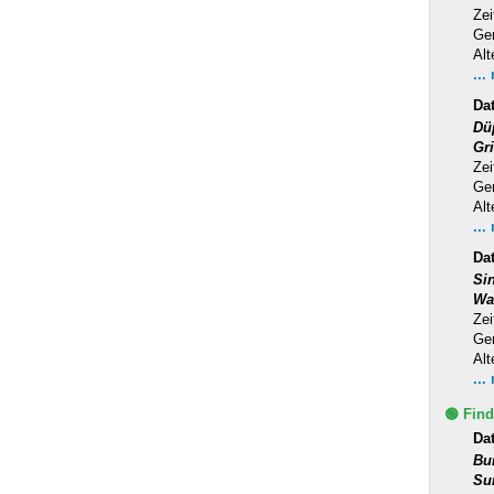
Zei
Ge
Alt
...
Da
Dü
Gr
Zei
Ge
Alt
...
Da
Si
Wa
Zei
Ge
Alt
...
🟢 Find
Da
Bu
Su