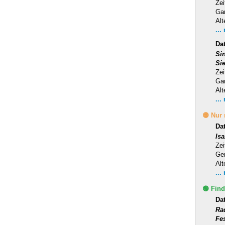
Zei
Ga
Alt
...
Dat
Si
Si
Zei
Ga
Alt
...
🟡 Nur
Da
Is
Zei
Ge
Alt
...
🟢 Find
Da
Ra
Fe