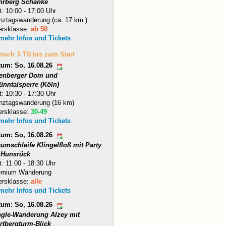
hrberg Schänke
t: 10:00 - 17:00 Uhr
nztagswanderung (ca. 17 km )
ersklasse:
ab 50
 mehr Infos und Tickets
 noch 3 TN bis zum Start
tum: So, 16.08.26
tenberger Dom und
ünntalsperre (Köln)
t: 10:30 - 17:30 Uhr
nztagswanderung (16 km)
ersklasse:
30-49
 mehr Infos und Tickets
tum: So, 16.08.26
umschleife Klingelfloß mit Party
 Hunsrück
t: 11:00 - 18:30 Uhr
emium Wanderung
ersklasse:
alle
 mehr Infos und Tickets
tum: So, 16.08.26
ngle-Wanderung Alzey mit
rtbergturm-Blick