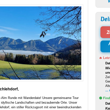
W
Dei
Z
🔥 Letz
Da
Wi
un
Zei
Ge
Alt
chlehdorf,
...
t-Alm Runde mit Wanderdate! Unsere gemeinsame Tour
🟢 Find
h idyllische Landschaften und bezaubernde Orte. Unser
Da
lehdorf, ein stiller Rückzugsort mit einer beeindruckenden
Ka