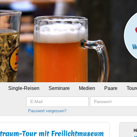
Single-Reisen
Seminare
Medien
Paare
Tour
E-
Passwort
Mail
Passwort vergessen?
H
rtraum-Tour mit Freilichtmuseum