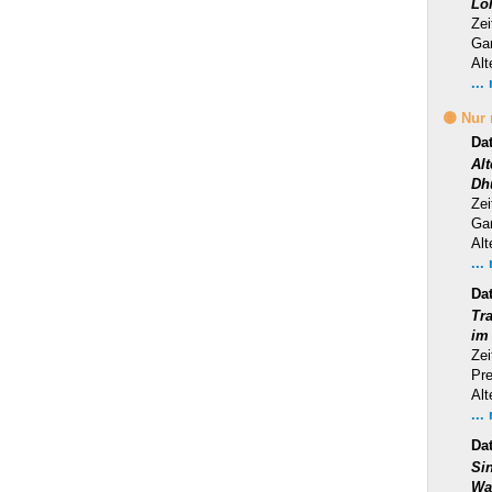
Lo
Zei
Ga
Alt
...
🟡 Nur
Da
Al
Dh
Zei
Ga
Alt
...
Da
Tra
im
Zei
Pr
Alt
...
Da
Si
Wa