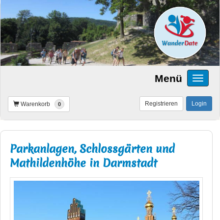
Menü
Registrieren
Login
Warenkorb
0
Parkanlagen, Schlossgärten und
Mathildenhöhe in Darmstadt