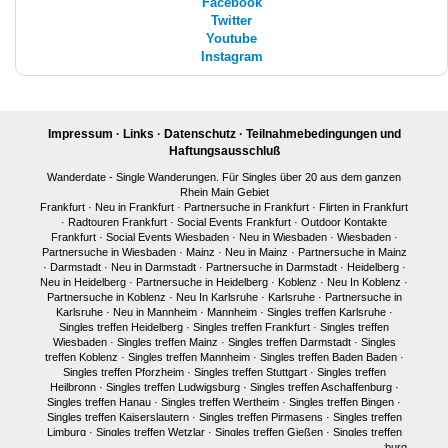
Facebook
Twitter
Youtube
Instagram
Impressum
·
Links
·
Datenschutz
·
Teilnahmebedingungen und
Haftungsausschluß
Wanderdate - Single Wanderungen. Für Singles über 20 aus dem ganzen
Rhein Main Gebiet
Frankfurt
·
Neu in Frankfurt
·
Partnersuche in Frankfurt
·
Flirten in Frankfurt
·
Radtouren Frankfurt
·
Social Events Frankfurt
·
Outdoor Kontakte
Frankfurt
·
Social Events Wiesbaden
·
Neu in Wiesbaden
·
Wiesbaden
·
Partnersuche in Wiesbaden
·
Mainz
·
Neu in Mainz
·
Partnersuche in Mainz
·
Darmstadt
·
Neu in Darmstadt
·
Partnersuche in Darmstadt
·
Heidelberg
·
Neu in Heidelberg
·
Partnersuche in Heidelberg
·
Koblenz
·
Neu In Koblenz
·
Partnersuche in Koblenz
·
Neu In Karlsruhe
·
Karlsruhe
·
Partnersuche in
Karlsruhe
·
Neu in Mannheim
·
Mannheim
·
Singles treffen Karlsruhe
·
Singles treffen Heidelberg
·
Singles treffen Frankfurt
·
Singles treffen
Wiesbaden
·
Singles treffen Mainz
·
Singles treffen Darmstadt
·
Singles
treffen Koblenz
·
Singles treffen Mannheim
·
Singles treffen Baden Baden
·
Singles treffen Pforzheim
·
Singles treffen Stuttgart
·
Singles treffen
Heilbronn
·
Singles treffen Ludwigsburg
·
Singles treffen Aschaffenburg
·
Singles treffen Hanau
·
Singles treffen Wertheim
·
Singles treffen Bingen
·
Singles treffen Kaiserslautern
·
Singles treffen Pirmasens
·
Singles treffen
Limburg
·
Singles treffen Wetzlar
·
Singles treffen Gießen
·
Singles treffen
Bonn
·
Singles treffen Köln
·
Singles treffen Siegen
·
Singles treffen Marburg