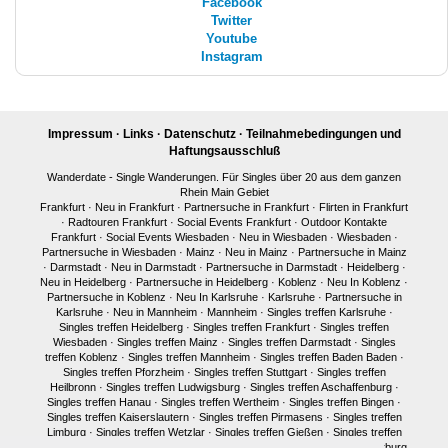
Facebook
Twitter
Youtube
Instagram
Impressum
·
Links
·
Datenschutz
·
Teilnahmebedingungen und
Haftungsausschluß
Wanderdate - Single Wanderungen. Für Singles über 20 aus dem ganzen
Rhein Main Gebiet
Frankfurt
·
Neu in Frankfurt
·
Partnersuche in Frankfurt
·
Flirten in Frankfurt
·
Radtouren Frankfurt
·
Social Events Frankfurt
·
Outdoor Kontakte
Frankfurt
·
Social Events Wiesbaden
·
Neu in Wiesbaden
·
Wiesbaden
·
Partnersuche in Wiesbaden
·
Mainz
·
Neu in Mainz
·
Partnersuche in Mainz
·
Darmstadt
·
Neu in Darmstadt
·
Partnersuche in Darmstadt
·
Heidelberg
·
Neu in Heidelberg
·
Partnersuche in Heidelberg
·
Koblenz
·
Neu In Koblenz
·
Partnersuche in Koblenz
·
Neu In Karlsruhe
·
Karlsruhe
·
Partnersuche in
Karlsruhe
·
Neu in Mannheim
·
Mannheim
·
Singles treffen Karlsruhe
·
Singles treffen Heidelberg
·
Singles treffen Frankfurt
·
Singles treffen
Wiesbaden
·
Singles treffen Mainz
·
Singles treffen Darmstadt
·
Singles
treffen Koblenz
·
Singles treffen Mannheim
·
Singles treffen Baden Baden
·
Singles treffen Pforzheim
·
Singles treffen Stuttgart
·
Singles treffen
Heilbronn
·
Singles treffen Ludwigsburg
·
Singles treffen Aschaffenburg
·
Singles treffen Hanau
·
Singles treffen Wertheim
·
Singles treffen Bingen
·
Singles treffen Kaiserslautern
·
Singles treffen Pirmasens
·
Singles treffen
Limburg
·
Singles treffen Wetzlar
·
Singles treffen Gießen
·
Singles treffen
Bonn
·
Singles treffen Köln
·
Singles treffen Siegen
·
Singles treffen Marburg