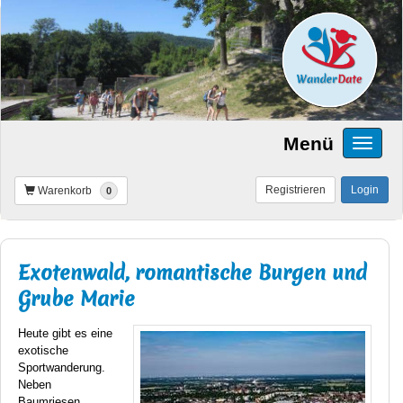
Menü
Registrieren
Login
Warenkorb
0
Exotenwald, romantische Burgen und
Grube Marie
Heute gibt es eine
exotische
Sportwanderung.
Neben
Baumriesen,